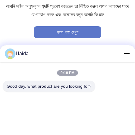
আপনি সঠিক অনুসন্ধান শব্দটি প্রবেশ করেছেন তা নিশ্চিত করুন অথবা আমাদের সাথে
যোগাযোগ করুন এবং আমাদের বলুন আপনি কি চান
সকল পণ্য দেখুন
Haida
দ্রুত যোগাযোগ
9:18 PM
ঠিকানা
Good day, what product are you looking for?
রুম 105, বিল্ডিং F4, জেলা F, তিয়ানান ডিজিটাল সিটি, নানচেং জেলা, ডংগুয়ান সিটি,
গুয়াংডং প্রদেশ, চীন
টেলিফোন
86-0769-89055588
ই-মেইল