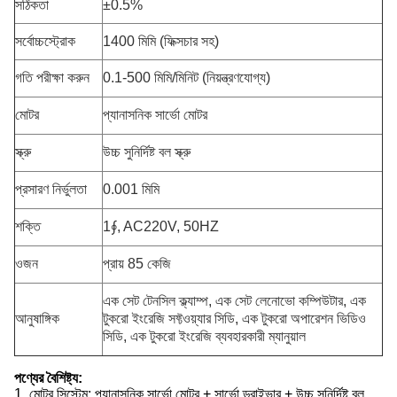
সঠিকতা
±0.5%
সর্বোচ্চস্ট্রোক
1400 মিমি (ফিক্সচার সহ)
গতি পরীক্ষা করুন
0.1-500 মিমি/মিনিট (নিয়ন্ত্রণযোগ্য)
মোটর
প্যানাসনিক সার্ভো মোটর
স্ক্রু
উচ্চ সুনির্দিষ্ট বল স্ক্রু
প্রসারণ নির্ভুলতা
0.001 মিমি
শক্তি
1∮, AC220V, 50HZ
ওজন
প্রায় 85 কেজি
এক সেট টেনসিল ক্ল্যাম্প, এক সেট লেনোভো কম্পিউটার, এক
আনুষাঙ্গিক
টুকরো ইংরেজি সফ্টওয়্যার সিডি, এক টুকরো অপারেশন ভিডিও
সিডি, এক টুকরো ইংরেজি ব্যবহারকারী ম্যানুয়াল
পণ্যের বৈশিষ্ট্য:
1. মোটর সিস্টেম: প্যানাসনিক সার্ভো মোটর + সার্ভো ড্রাইভার + উচ্চ সুনির্দিষ্ট বল