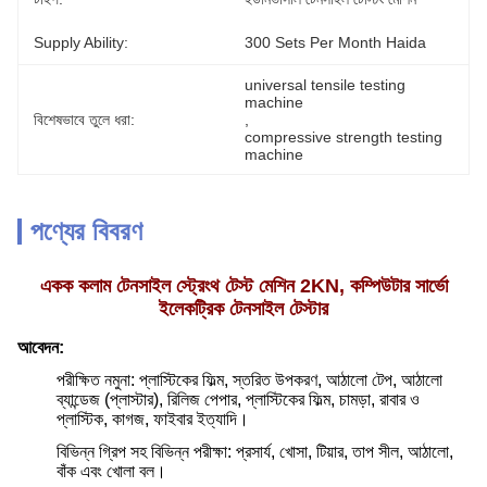
Supply Ability:
300 Sets Per Month Haida
universal tensile testing 
machine
বিশেষভাবে তুলে ধরা:
, 
compressive strength testing 
machine
পণ্যের বিবরণ
একক কলাম টেনসাইল স্ট্রেংথ টেস্ট মেশিন 2KN, কম্পিউটার সার্ভো
ইলেকট্রিক টেনসাইল টেস্টার
আবেদন:
পরীক্ষিত নমুনা: প্লাস্টিকের ফিল্ম, স্তরিত উপকরণ, আঠালো টেপ, আঠালো
ব্যান্ডেজ (প্লাস্টার), রিলিজ পেপার, প্লাস্টিকের ফিল্ম, চামড়া, রাবার ও
প্লাস্টিক, কাগজ, ফাইবার ইত্যাদি।
বিভিন্ন গ্রিপ সহ বিভিন্ন পরীক্ষা: প্রসার্য, খোসা, টিয়ার, তাপ সীল, আঠালো,
বাঁক এবং খোলা বল।