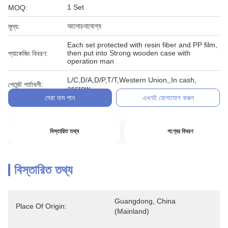
1 Set
MOQ:
আলোচনাযোগ্য
মূল্য:
Each set protected with resin fiber and PP film,
then put into Strong wooden case with
প্যাকেজিং বিবরণ:
operation man
L/C,D/A,D/P,T/T,Western Union,,In cash,
পেমেন্ট শর্তাবলী:
escrow
সেরা দাম পান
এখনই যোগাযোগ করুন
বিস্তারিত তথ্য
পণ্যের বিবরণ
বিস্তারিত তথ্য
Guangdong, China 
Place Of Origin:
(Mainland)