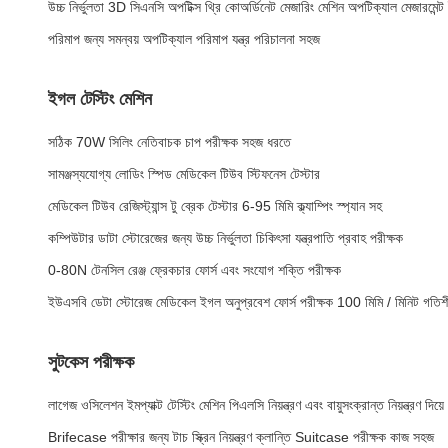
উচ্চ নির্ভুলতা 3D সিএনসি অপটিক্স থ্রি কোঅর্ডিনেট মেজারিং মেশিন অপটিক্যাল মেজারমেন্ট 
পরিমাপ জন্য সমন্বয় অপটিক্যাল পরিমাপ যন্ত্র পরিচালনা সহজ
ইগল টেস্টিং মেশিন
সঠিক 70W সিলিং নেতিবাচক চাপ পরীক্ষক সহজ ধরতে
সামঞ্জস্যযোগ্য লোডিং স্পিড মেডিকেল টিউব স্টিফনেস টেস্টার
মেডিকেল টিউব রেজিস্ট্যান্স টু ব্রেক টেস্টার 6-95 মিমি ক্ল্যাম্পিং স্প্যান সহ
কম্পিউটার ডাটা স্টোরেজের জন্য উচ্চ নির্ভুলতা চিকিৎসা যন্ত্রপাতি প্রবাহ পরীক্ষক
0-80N টেনসিল রেঞ্জ ফ্রেকচার ফোর্স এবং সংযোগ শক্তি পরীক্ষক
ইউএসবি ডেটা স্টোরেজ মেডিকেল ইগল অনুপ্রবেশ ফোর্স পরীক্ষক 100 মিমি / মিনিট গতি
সুটকেস পরীক্ষক
লাগেজ ওসিলেশন ইমপ্যাক্ট টেস্টিং মেশিন পিএলসি নিয়ন্ত্রণ এবং বায়ুসংক্রান্ত নিয়ন্ত্রণ দিয়ে
Brifecase পরীক্ষার জন্য টাচ স্ক্রিন নিয়ন্ত্রণ ক্লান্তি Suitcase পরীক্ষক কাজ সহজ