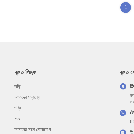
1
দ্রুত লিঙ্ক
দ্রুত 
বাড়ি
ঠি
রু
আমাদের সম্বন্ধে
গু
পণ্য
ট
খবর
8
আমাদের সাথে যোগাযোগ
ই