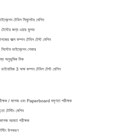
ব্রেশন টেবিল সিমুলেটর মেশিন
ট টেস্টের জন্য এয়ার কুলড
াগজের বাক্স কম্পন টেবিল টেস্ট মেশিন
ক সিস্টেম ভাইব্রেশন শেকার
লম্ব অনুভূমিক দিক
ট্রো ডাইনামিক 3 অক্ষ কম্পন টেবিল টেস্ট মেশিন
 পরীক্ষক / কাগজ এবং Paperboard মসৃণতা পরীক্ষক
়তা টেস্টিং মেশিন
 কাগজ নরমতা পরীক্ষক
েস্টিং উপকরণ