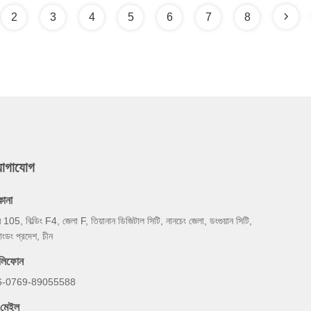
2
3
4
5
6
7
8
যোগাযোগ
কানা
ম 105, বিল্ডিং F4, জেলা F, তিয়ানান ডিজিটাল সিটি, নানচেং জেলা, ডংগুয়ান সিটি,
য়াংডং প্রদেশ, চীন
েলিফোন
6-0769-89055588
-মেইল