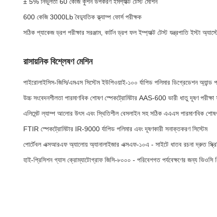
± 5% নির্ভুলতা 60 কেজি কুশন উপকরণ ইমপ্যাক্ট টেস্ট মেশিন
600 কেজি 3000Lb বৈদ্যুতিক ক্ল্যাম্প ফোর্স পরীক্ষক
সঠিক প্যাকেজ ড্রপ পরীক্ষার সরঞ্জাম, কার্টন ড্রপ ফল ইম্প্যাক্ট টেস্ট যন্ত্রপাতি ইস্টা অ্যাস্
রাসায়নিক বিশ্লেষণ মেশিন
পাইরোলাইসিস-জিসি/এমএস সিস্টেম ইউপিওয়াই-১০০ র্যাপিড পলিমার ডিগ্রেডেশন অ্যান্ড প্লা
উচ্চ সংবেদনশীলতা পারমাণবিক শোষণ স্পেকট্রোমিটার AAS-600 ভারী ধাতু দূষণ পরীক্ষা স
এলিমেন্ট ল্যাম্প আলোর উৎস এবং স্থিতিশীল বেসলাইন সহ সঠিক এএএস পারমাণবিক শোষণ
FTIR স্পেকট্রোমিটার IR-9000 র্যাপিড পলিমার এবং দূষণকারী সনাক্তকরণ সিস্টেম
পোর্টেবল এক্সআরএফ অ্যালোয় অ্যানালাইজার এক্সএফ-১০এ - সাইটে ধাতব রচনা দ্রুত স্ক্রিন
হাই-প্রিসিশন গ্যাস ক্রোম্যাটোগ্রাফ জিসি-৮০০০ - পরিবেশগত পর্যবেক্ষণের জন্য ভিওসি 