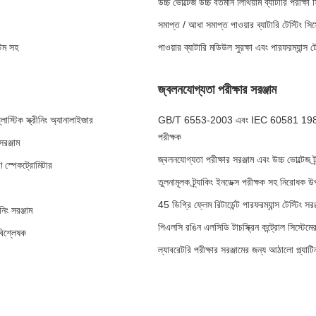
উচ্চ ভোল্টেজ উচ্চ বর্তমান লিথিয়াম ব্যাটারি পরীক্ষ
সমাপ্ত / আধা সমাপ্ত পাওয়ার ব্যাটারি টেস্টিং সিস্
টেম সহ
পাওয়ার ব্যাটারি মডিউল সুরক্ষা এবং পারফরম্যান্স টে
জ্বলনযোগ্যতা পরীক্ষার সরঞ্জাম
স্টিক স্ক্রীনিং অ্যানালাইজার
GB/T 6553-2003 এবং IEC 60581 1984 বৈদ্যুত
পরীক্ষক
রঞ্জাম
জ্বলনযোগ্যতা পরীক্ষার সরঞ্জাম এবং উচ্চ ভোল্টেজ ট
 স্পেকট্রোমিটার
তুলনামূলক ট্র্যাকিং ইনডেক্স পরীক্ষক সহ নিরোধক 
45 ডিগ্রি ফ্লেম রিটার্ডেন্ট পারফরম্যান্স টেস্টিং
িং সরঞ্জাম
পিএলসি রঙিন এলসিডি টাচস্ক্রিন কন্ট্রোল সিস্টেমে
বিশ্লেষক
ল্যাবরেটরি পরীক্ষার সরঞ্জামের জন্য আঠালো প্ল্যাটিন