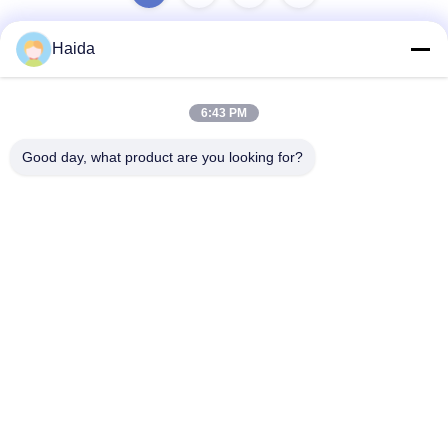
Haida
দ্রুত যোগাযোগ
6:43 PM
ঠিকানা
Good day, what product are you looking for?
রুম 105, বিল্ডিং F4, জেলা F, তিয়ানান ডিজিটাল সিটি, নানচেং জেলা, ডংগুয়ান সিটি,
গুয়াংডং প্রদেশ, চীন
টেলিফোন
86-0769-89055588
ই-মেইল
salesmanager@qc-test.com