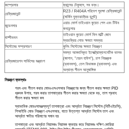
কম্প্রেসার
ফ্রান্সের টেকুমসে, সব বন্ধ।
R23 / R404A পরিবেশ সুরক্ষা রেফ্রিজারেন্ট
রেফ্রিজারেন্ট
(মার্কিন যুক্তরাষ্ট্রের ডুপন্ট)
এয়ার ফোর্স তাইওয়ান কুয়েত শেল এবং টিউব
কন্ডেনসার
কনডেন্সার
তাইওয়ান কুয়েত ফোর্স ফিন মাল্টি জোন
বাষ্পীভবন
স্বয়ংক্রিয় লোড ক্ষমতা সমন্বয়
সিস্টেমের সম্প্রসারণ
কুলিং সিস্টেমের ক্ষমতা নিয়ন্ত্রণ
সমস্ত আমদানিকৃত ইলেক্ট্রোম্যাগনেটিক ভালভ
(জাপান, "হেরন হাউস"), চাপ নিয়ন্ত্রক
রেফ্রিজারেশন সার্ভিসের যন্ত্রাংশ
(ড্যানফস), তেল বিভাজক (ড্যানফস) এবং
অন্যান্য শীতল আনুষাঙ্গিক
নিয়ন্ত্রণ ব্যবস্থাঃ
গরম এবং শীতল করার মোডঃএসএসআর নিয়ন্ত্রণের জন্য শীতল করার ক্ষমতা PID
ধ্রুবক উপায়, গরম করার তাপমাত্রার শীতল করার ক্ষমতা থেকে বড়, তাপ প্রবাহ
শীতল করার ক্ষমতা কম
স্বাভাবিক মোডঃসামঞ্জস্যপূর্ণ তাপমাত্রা এবং আর্দ্রতা নিয়ন্ত্রণ সিস্টেম (বিটিএইচসি),
পিআইডি মোড নিয়ন্ত্রণ এসএসআর, যাতে উত্তপ্ত আর্দ্রতা সিস্টেম তাপ এবং
আর্দ্রতা ক্ষতির পরিমাণের সমান হয়
তাপমাত্রা এবং আর্দ্রতা নিয়ামকঃ নিয়ামক ব্যবহার করে নিয়ামকঃ দক্ষিণ কোরিয়া