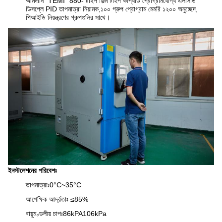
আমদানি "TEMI" 880- টাইপ ফিল্ম টাইপ কীপ্যাড প্রোগ্রামযোগ্য এলসিডি
ডিসপ্লে PID তাপমাত্রা নিয়ামক,১০০ গ্রুপ প্রোগ্রাম মেমরি ১২০০ অনুচ্ছেদ,
পিআইডি নিয়ন্ত্রণের গ্রুপগুলির সাথে।
ইনস্টলেশনের পরিবেশঃ
তাপমাত্রাঃ0°C~35°C
আপেক্ষিক আর্দ্রতাঃ ≤85%
বায়ুমণ্ডলীয় চাপঃ86kPA106kPa