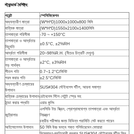
স্ট্যান্ডার্ড বৈশিষ্ট্য
:
পয়েন্ট
স্পেসিফিকেশন
অভ্যন্তরীণ মাত্রা
(W*H*D)
1000x1000x800 মিমি
বাহ্যিক মাত্রা
(W*H*D)
1550x2100x1400
মিমি
তাপমাত্রা পরিসীমা
-70 ~ +150°C
তাপমাত্রা ও আর্দ্রতার
±0.5°C, ±2%RH
বিচ্যুতি
আর্দ্রতা পরিসীমা
20~98%R.H. (নীচের চিত্রটি দেখুন)
তাপমাত্রা ও আর্দ্রতার
±2°C, ±3%RH
গড় পার্থক্য
শীতল গতি
0.7~1.2°C/মিনিট
গরম করার গতি
≤2.5°C/মিনিট
অভ্যন্তরীণ চেম্বারের
SUS#304 স্টেইনলেস স্টীল, আয়না সমাপ্ত
উপাদান
বাহ্যিক চেম্বারের উপাদান
রেইনলেস স্টিল পেইন্ট স্প্রে সহ
ঠান্ডা করার পদ্ধতি
এয়ার কুলিং
এলসিডি টাচ স্ক্রিন, প্রোগ্রামযোগ্য তাপমাত্রা এবং আর্দ্রতা
কন্ট্রোলার
নিয়ন্ত্রণ
চক্রীয় পরীক্ষার জন্য বিভিন্ন পরামিতি সেট করতে পারেন
আইসোলেশন উপাদান
50 মিমি উচ্চ ঘনত্ব শক্ত পলিউরেথেন ফোয়ারা
বিস্ফোরণ-প্রতিরোধী প্রকার SUS#304 স্টেইনলেস স্টীল ফিন