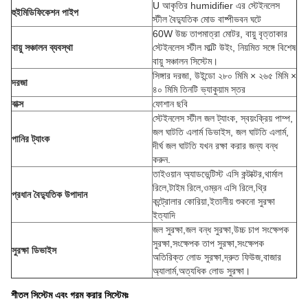
U আকৃতির humidifier এর স্টেইনলেস
হুইমিডিফিকেশন পাইপ
স্টীল বৈদ্যুতিক মোড বাষ্পীভবন ঘটে
60W উচ্চ তাপমাত্রা মোটর, বায়ু বৃত্তাকার
বায়ু সঞ্চালন ব্যবস্থা
স্টেইনলেস স্টীল মাল্টি উইং, নিয়মিত সঙ্গে বিশেষ
বায়ু সঞ্চালন সিস্টেম।
সিঙ্গার দরজা, উইন্ডো ২৮০ মিমি × ২৬৫ মিমি ×
দরজা
৪০ মিমি তিনটি ভ্যাকুয়াম স্তর
বাক্স
ফোশান ছবি
স্টেইনলেস স্টীল জল ট্যাংক, স্বয়ংক্রিয় পাম্প,
জল ঘাটতি এলার্ম ডিভাইস, জল ঘাটতি এলার্ম,
পানির ট্যাংক
দীর্ঘ জল ঘাটতি যখন রক্ষা করার জন্য বন্ধ
করুন.
তাইওয়ান অ্যাডভেন্টিস্ট এসি কন্টাক্টর,থার্মাল
রিলে,টাইম রিলে,ওম্রন এসি রিলে,থ্রি
প্রধান বৈদ্যুতিক উপাদান
কন্ট্রোলার কোরিয়া,ইতালীয় শুকনো সুরক্ষা
ইত্যাদি
জল সুরক্ষা,জল বন্ধ সুরক্ষা,উচ্চ চাপ সংক্ষেপক
সুরক্ষা,সংক্ষেপক তাপ সুরক্ষা,সংক্ষেপক
সুরক্ষা ডিভাইস
অতিরিক্ত লোড সুরক্ষা,দ্রুত ফিউজ,বাজার
অ্যালার্ম,অত্যধিক লোড সুরক্ষা।
শীতল সিস্টেম এবং গরম করার সিস্টেমঃ