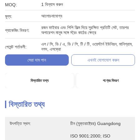
1 বিন্যাস করুন
MOQ:
আলোচনাযোগ্য
মূল্য:
রজন ফাইবার এবং পিপি ফিল্ম দিয়ে সুরক্ষিত প্রতিটি সেট, তারপর
প্যাকেজিং বিবরণ:
অপারেশন মানুষ সঙ্গে স্ট্রং কাঠের ক্ষেত্র
এল / সি, ডি / এ, ডি / পি, টি / টি, ওয়েস্টার্ন ইউনিয়ন, মানিগ্রাম,
পেমেন্ট শর্তাবলী:
নগদ, এসক্রো
সেরা দাম পান
এখনই যোগাযোগ করুন
বিস্তারিত তথ্য
পণ্যের বিবরণ
বিস্তারিত তথ্য
উৎপত্তি স্থল:
চীন (যুক্তরাষ্ট্রের) Guangdong
ISO 9001:2000; ISO 