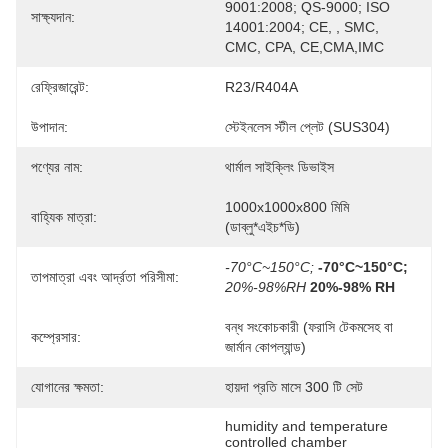
9001:2008; QS-9000; ISO 
সাক্ষ্যদান:
14001:2004; CE, , SMC, 
CMC, CPA, CE,CMA,IMC
রেফ্রিজারেন্ট:
R23/R404A
উপাদান:
স্টেইনলেস স্টীল প্লেট (SUS304)
পণ্যের নাম:
থার্মাল সাইক্লিং ডিভাইস
1000x1000x800 মিমি 
বাহ্যিক মাত্রা:
(ডাব্লু*এইচ*ডি)
-70°C~150°C;
-70°C~150°C;
তাপমাত্রা এবং আর্দ্রতা পরিসীমা:
20%-98%RH
20%-98% RH
বন্ধ সংকোচকারী (ফরাসি টেকমসেহ বা 
কম্প্রেসার:
জার্মান কোপল্যান্ড)
যোগানের ক্ষমতা:
হায়দা প্রতি মাসে 300 টি সেট
humidity and temperature 
controlled chamber