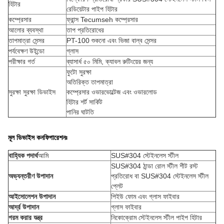
হিটার
রেডিয়েটার পাইপ হিটার
কম্প্রেসার
ফ্রান্স Tecumseh কম্প্রেসার
আলোর ব্যবস্থা
তাপ প্রতিরোধের
তাপমাত্রা সেন্সর
PT-100 শুকনো এবং ভিজা বাল্ব সেন্সর
পর্যবেক্ষণ উইন্ডো
গ্লাস
পরীক্ষার গর্ত
ব্যাসার্ধ ৫০ মিমি, ক্যাবল রুটিংয়ের জন্য
ফুটো সুরক্ষা
অতিরিক্ত তাপমাত্রা
সুরক্ষা সুরক্ষা ডিভাইস
কম্প্রেসার ওভারভোল্টেজ এবং ওভারলোড
হিটার শর্ট সার্কিট
পানির ঘাটতি
মূল ডিভাইস কনফিগারেশনঃ
বাহ্যিক পদার্থ
আমি
SUS#304 স্টেইনলেস স্টীল
SUS#304 ঠান্ডা রোল স্টীল শীট রস্ট
অভ্যন্তরীণ উপাদান
প্রতিরোধ বা SUS#304 স্টেইনলেস স্টীল
প্লেট
আইসোলেশন উপাদান
পিইউ ফোম এবং গ্লাস ফাইবার
আর্দ্র উপাদান
গ্লাস ফাইবার
গরম করার যন্ত্র
নিকোক্রোম স্টেইনলেস স্টীল পাইপ হিটার