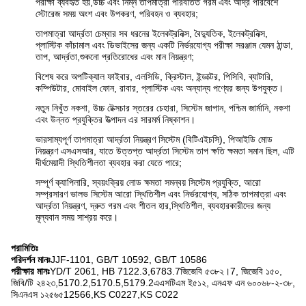
পরীক্ষা ব্যবহৃত হয়,উচ্চ এবং নিম্ন তাপমাত্রা পরিবর্তিত গরম এবং আর্দ্র পরিবেশে
স্টোরেজ সময় অংশ এবং উপকরণ, পরিবহন ও ব্যবহার;
তাপমাত্রা আর্দ্রতা চেম্বার সব ধরনের ইলেকট্রনিক্স, বৈদ্যুতিক, ইলেকট্রনিক্স,
প্লাস্টিক কাঁচামাল এবং ডিভাইসের জন্য একটি নির্ভরযোগ্য পরীক্ষা সরঞ্জাম যেমন ঠান্ডা,
তাপ, আর্দ্রতা,শুকনো প্রতিরোধের এবং মান নিয়ন্ত্রণ;
বিশেষ করে অপটিক্যাল ফাইবার, এলসিডি, ক্রিস্টাল, ইন্ডাক্টর, পিসিবি, ব্যাটারি,
কম্পিউটার, মোবাইল ফোন, রাবার, প্লাস্টিক এবং অন্যান্য পণ্যের জন্য উপযুক্ত।
নতুন নিখুঁত নকশা, উচ্চ টেক্সচার স্তরের চেহারা, সিস্টেম জাপান, পশ্চিম জার্মানি, নকশা
এবং উন্নত প্রযুক্তির উত্পাদন এর সারমর্ম নিষ্কাশন।
ভারসাম্যপূর্ণ তাপমাত্রা আর্দ্রতা নিয়ন্ত্রণ সিস্টেম (বিটিএইচসি), পিআইডি মোড
নিয়ন্ত্রণ এসএসআর, যাতে উত্তপ্ত আর্দ্রতা সিস্টেম তাপ ক্ষতি ক্ষমতা সমান ছিল, এটি
দীর্ঘমেয়াদী স্থিতিশীলতা ব্যবহার করা যেতে পারে;
সম্পূর্ণ ক্যাপিলারি, স্বয়ংক্রিয় লোড ক্ষমতা সমন্বয় সিস্টেম প্রযুক্তি, আরো
সম্প্রসারণ ভালভ সিস্টেম আরো স্থিতিশীল এবং নির্ভরযোগ্য, সঠিক তাপমাত্রা এবং
আর্দ্রতা নিয়ন্ত্রণ, দ্রুত গরম এবং শীতল হার,স্থিতিশীল, ব্যবহারকারীদের জন্য
মূল্যবান সময় সাশ্রয় করে।
পরামিতিঃ
পরিদর্শন মানঃ
JJF-1101, GB/T 10592, GB/T 10586
পরীক্ষার মানঃ
YD/T 2061, HB 7122.3,6783.7জিজেবি ৫৩৮২।7, জিজেবি ১৫০,
জিবি/টি ২৪২৩,5170.2,5170.5,5179.2এএসটিএম ই৫১২, এনএফ এন ৬০০৬৮-২-৩৮,
সিএনএস ১২৫৬৫12566,KS C0227,KS C022