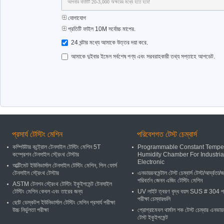
আপনার বার্তাটি 20-3,000 অক্ষরের মধ্যে হতে হবে!
যোগাযোগ
প্রতিটি ফাইল 10M সর্বোচ্চ মাপের.
24 ঘন্টার মধ্যে আমাকে উত্তর দয়া করে.
আমাকে দুইবার ইমেল সর্বশেষ পণ্য এবং সরবরাহকারী তথ্য সপ্তাহে আপডেট.
প্রসার্য টেস্টিং মেশিন
পরিবেশগত টেস্ট চেম্বার্স
কম্পিউটার কন্ট্রোল টেনসাইল টেস্টিং মেশিন 5T
Programmable Constant Tempe
কম্প্রেশন টেনসাইল স্ট্রেংথ টেস্টার
Humidity Chamber For Industria
Electronic
আল্টিমেট ইউনিভার্সাল টেনসাইল টেস্টিং মেশিন, পিল ফোর্স
টেনসাইল স্ট্রেংথ টেস্টার
এনভায়রনমেন্টাল টেস্ট চেম্বার্স টেস্ট/আর্দ্রতা/জ
পরিবর্তন জেনন এজিং টেস্টিং মেশিন
ASTM টেনশন স্ট্রেংথ টেস্টিং ইকুইপমেন্ট টেনসাইল
টেস্টিং মেশিন কেবল এবং তারের জন্য
UV লাইট ত্বরণ বৃদ্ধ বয়স SUS # 304 
পরীক্ষা চেম্বারগুলি
ছোট ডেস্কটপ ইউনিভার্সাল টেস্টিং মেশিন প্রসার্য পরীক্ষা
উচ্চ নির্ভুলতা পরীক্ষা
প্রোগ্রামেবল থার্মাল শক টেস্ট চেম্বার এনভায়
টেস্ট ইকুইপমেন্ট