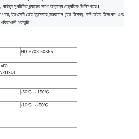
 গার্হস্থ্য সুপরিচিত ব্র্যান্ডের সাথে অন্যান্য বৈদ্যুতিক জিনিসপত্র।
 পারে, ইউএসবি ডেটা ট্রান্সফার ইন্টারফেস (ইউ ডিস্ক), কম্পিউটার ডিসপ্লে, এবং
শক্তিশালী গ্যারান্টি।
HD-E703-50K55
×D)
W×H×D)
-50℃ ～150℃
-10℃ ～-50℃