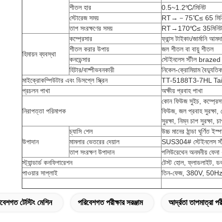
শীতল হার
0.5~1.2℃/মিনিট
স্টোরেজ সময়
RT→－75℃≤ 65 মিন
তাপ সংরক্ষণের সময়
RT→170℃≤ 35মিনি
কম্প্রেসার
ফ্রান্স টাইকাং/জার্মানি আমদ
শীতল করার উপায়
জল শীতল বা বায়ু শীতল
হিমায়ন ব্যবস্থা
কনডেন্সার
স্টেইনলেস স্টীল brazed প
হিটার/বাষ্পীভবনকারী
নিকেল-ক্রোমিয়াম বৈদ্যুত
মাইক্রোকম্পিউটার এবং ডিসপ্লে স্ক্রিন
TT-5188T3-7HL Taito
প্রচলন পাখা
অক্ষীয় প্রবাহ পাখা
কোন ফিউজ সুইচ, কম্প্রেসা
নিরাপত্তা পরিমাপক
ফিউজ, জল প্রবাহ সুরক্ষা, ফ
সুরক্ষা, নিম্ন চাপ সুরক্ষা, চ
চ্যাসি শেল
উচ্চ মানের ঠান্ডা ঘূর্ণিত ইস্
উপাদান
মামলার ভেতরের দেয়াল
SUS304# স্টেইনলেস স্ট
তাপ সংরক্ষণ উপাদান
পলিউরেথেন অনমনীয় ফেনা 
স্ট্যান্ডার্ড কনফিগারেশন
টেস্ট হোল, ফ্লাডলাইট, ডবল 
পাওয়ার সাপ্লাই
তিন-ফেজ, 380V, 50H
বেশগত টেস্টিং মেশিন
পরিবেশগত পরীক্ষার সরঞ্জাম
আর্দ্রতা তাপমাত্রা পরী