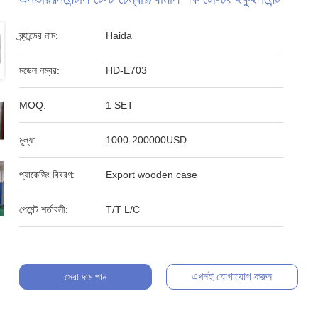
ব্র্যান্ডের নাম:
Haida
মডেল নম্বর:
HD-E703
MOQ:
1 SET
মূল্য:
1000-200000USD
প্যাকেজিং বিবরণ:
Export wooden case
পেমেন্ট শর্তাবলী:
T/T L/C
এখনই যোগাযোগ করুন
সেরা দাম পান