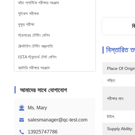
কাঁচা প্লাস্টিক পরীক্ষার সরঞ্জাম
সুটকেস পরীক্ষক
কুকুর পরীক্ষা
ব
স্ট্রলারের টেস্টিং মেশিন
টেক্সটাইল টেস্টিং যন্ত্রপাতি
বিস্তারিত ত
ISTA স্ট্যান্ডার্ড টেস্ট মেশিন
ব্যাটারি পরীক্ষার সরঞ্জাম
Place Of Origi
রাসায়নিক বিশ্লেষণ মেশিন
শক্তি:
আমাদের সাথে যোগাযোগ
জ্বলনযোগ্যতা পরীক্ষার সরঞ্জাম
পরীক্ষার মান:
Ms. Mary
টাইপ:
salesmanager@qc-test.com
Supply Ability:
13925747786