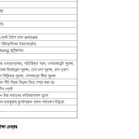
িট
ট
ানি
্লেট টাইপ তাপ এক্সচেঞ্জার
িক হিটার/ফিনড ইভাপোরেটর
ng কন্ট্রোলার
র ওভারপ্রেসার, অতিরিক্ত গরম, ওভারকারেন্ট সুরক্ষা,
েজ সিকোয়েন্স সুরক্ষা, তেল চাপ সুরক্ষা, চাপ ত্রাণ
াপ সিলিন্ডার সুরক্ষা, তাপমাত্রা সীমা সুরক্ষা
পাত শীট স্থির বিদ্যুৎ দিয়ে স্প্রে করা হয়
ীল প্লেট
+ উচ্চ ঘনত্বের ফাইবারগ্লাস তুলো
ভ্যাকুয়াম বুলেটপ্রুফ গ্লাস পর্যবেক্ষণ উইন্ডো
z
ক্ষা চেম্বার