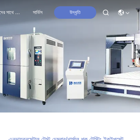
আমাদের সাথে যোগাযোগ
সার্ভিস
উদ্ধৃতি
এনভায়রনমেন্টাল টেস্ট চেম্বার/থার্মাল শক টেস্টিং ইকুইপমেন্ট