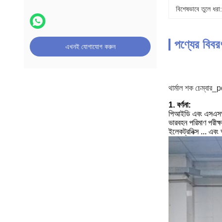
বিশেষভাবে তুলে ধরা:
পণ্যের বিবর
এখনই যোগাযোগ করুন
থার্মাল শক চেম্বার_
1. বর্ণনা:
পিআইডি এবং এসএসআর ক
ভারবহন পরিমাণ পরীক্ষ
ইলেকট্রনিক্স ... এবং