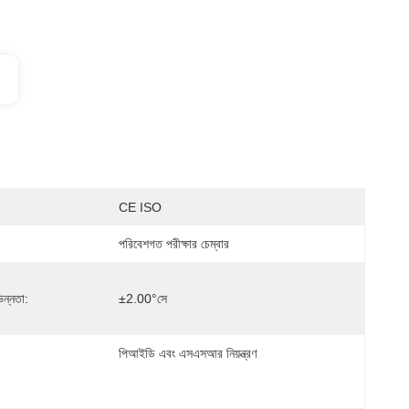
CE ISO
পরিবেশগত পরীক্ষার চেম্বার
িন্নতা:
±2.00°সে
পিআইডি এবং এসএসআর নিয়ন্ত্রণ