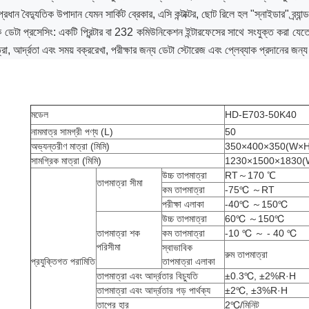
্রধান বৈদ্যুতিক উপাদান যেমন সার্কিট ব্রেকার, এসি কন্টাক্টর, ছোট রিলে হল "স্নাইডার" ব্র্যান্ড,
 ডেটা প্রসেসিং: একটি প্রিন্টার বা 232 কমিউনিকেশন ইন্টারফেসের সাথে সংযুক্ত করা যেতে
্রা, আর্দ্রতা এবং সময় বক্ররেখা, পরীক্ষার জন্য ডেটা স্টোরেজ এবং প্লেব্যাক প্রদানের জন্য 
মডেল
HD-E703-50K40
নামমাত্র সামগ্রী পণ্য (L)
50
অভ্যন্তরীণ মাত্রা (মিমি)
350×400×350(W×H
সামগ্রিক মাত্রা (মিমি)
1230×1500×1830(
উচ্চ তাপমাত্রা
RT～170 ℃
তাপমাত্রা সীমা
কম তাপমাত্রা
-75℃ ～RT
পরীক্ষা এলাকা
-40℃ ～150℃
উচ্চ তাপমাত্রা
60℃ ～150℃
তাপমাত্রা শক
কম তাপমাত্রা
-10 ℃ ～ - 40 ℃
পরিসীমা
স্বাভাবিক
রুম
তাপমাত্রা
প্রযুক্তিগত পরামিতি
তাপমাত্রা এলাকা
তাপমাত্রা এবং আর্দ্রতার বিচ্যুতি
±0.3℃, ±2%R·H
তাপমাত্রা এবং আর্দ্রতার গড় পার্থক্য
±2℃, ±3%R·H
তাপের হার
2℃/মিনিট