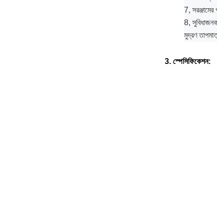
7, সরঞ্জামের প
8, সুবিধাজনক
মুদ্রণ তাপমাত
3. স্পেসিফিকেশন: