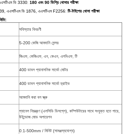
এএসটিএম ডি 3330:
180 এবং 90 ডিগ্রি খোসার পরীক্ষা
9, এএসটিএম ডি 1876, এএসটিএম F2256:
টি-টাইপের খোসা পরীক্ষা
মিতি:
সবিস্তার বিবরণী
5-200 কেজি আমদানি সেন্সর
জিএফ, কেজিএফ, এন, কেএন, এলবিএফ, টি
400 ডাবল প্যানাসনিক সার্ভো মোটর
400 ডাবল প্যানাসনিক সার্ভো ড্রাইভ
আমদানি করা বল স্ক্রু
প্যানেল নিয়ন্ত্রণ (এলসিডি ডিসপ্লে), কম্পিউটারের সাথে সংযুক্ত হতে পারে,
উইন্ডোজ মোড অপারেশন
0.1-500mm / মিনিট
(সামঞ্জস্যযোগ্য)