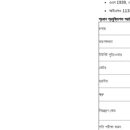
এএন 1939, 
আইএসও 1133
প্রধান প্রযুক্তিগত পরা
চলছে
ধারণক্ষমতা
ইউনিট সুইচওভার
মোটর
ড্রাইভ
স্ক্রু
নিয়ন্ত্রণ মোড
গতি পরীক্ষা করুন