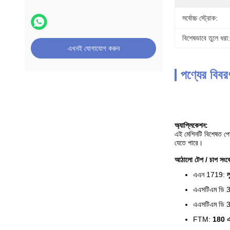
সর্বোচ্চ স্ট্রোক:
বিশেষভাবে তুলে ধরা:
এখনই যোগাযোগ করুন
পণ্যের বিবর
অ্যাপ্লিকেশন:
এই মেশিনটি বিশেষত পোশাক
যেতে পারে।
আঠালো টেপ / চাপ সংব
এএন 1719:
ল
এএসটিএম ডি
এএসটিএম ডি 
FTM:
180 এবং