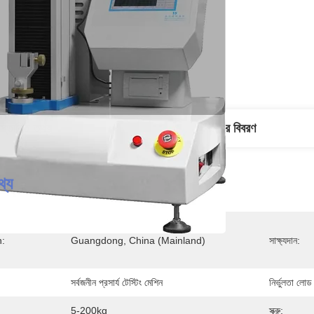
িস্তারিত তথ্য
পণ্যের বিবরণ
থ্য
n:
Guangdong, China (Mainland)
সাক্ষ্যদান:
সর্বজনীন প্রসার্য টেস্টিং মেশিন
নির্ভুলতা লোড
5-200kg
স্ক্রু: