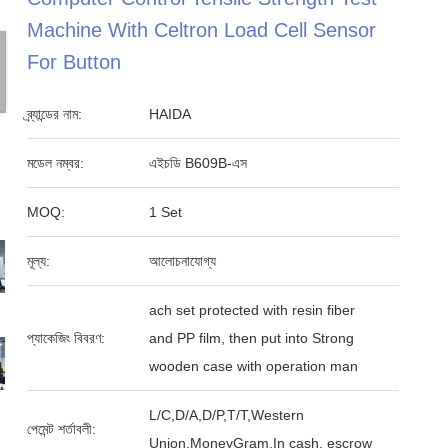
Machine With Celtron Load Cell Sensor
For Button
ব্র্যান্ডের নাম:
HAIDA
মডেল নম্বর:
এইচডি B609B-এস
MOQ:
1 Set
মূল্য:
আলোচনাযোগ্য
ach set protected with resin fiber
প্যাকেজিং বিবরণ:
and PP film, then put into Strong
wooden case with operation man
L/C,D/A,D/P,T/T,Western
পেমেন্ট শর্তাবলী:
Union,MoneyGram,In cash, escrow