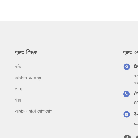
দ্রুত লিঙ্ক
দ্রুত 
বাড়ি
ঠি
রু
আমাদের সম্বন্ধে
গু
পণ্য
ট
খবর
8
আমাদের সাথে যোগাযোগ
ই
s