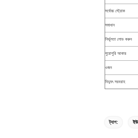
সর্বোচ্চ স্ট্রোক
সমাধান
নির্ভুলতা লোড করুন
পুরোপুরি আকার
ওজন
বিদ্যুৎ সরবরাহ
ট্যাগ:
ইউন