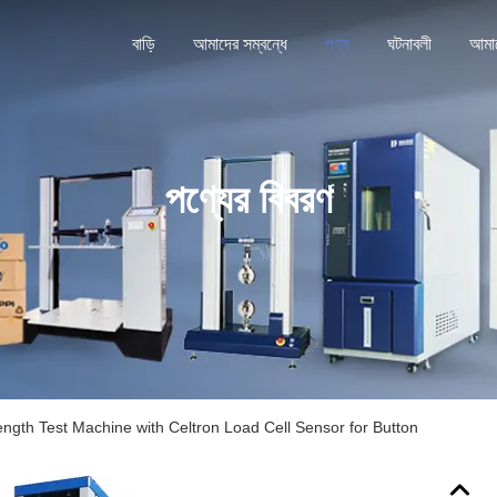
বাড়ি
আমাদের সম্বন্ধে
পণ্য
ঘটনাবলী
পণ্যের বিবরণ
ength Test Machine with Celtron Load Cell Sensor for Button