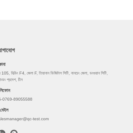
যোগাযোগ
কানা
ম 105, বিল্ডিং F4, জেলা F, তিয়ানান ডিজিটাল সিটি, নানচেং জেলা, ডংগুয়ান সিটি,
য়াংডং প্রদেশ, চীন
েলিফোন
6-0769-89055588
-মেইল
alesmanager@qc-test.com