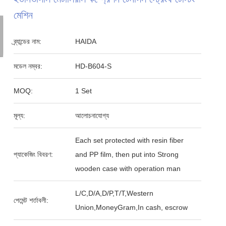
মেশিন
ব্র্যান্ডের নাম:
HAIDA
মডেল নম্বর:
HD-B604-S
MOQ:
1 Set
মূল্য:
আলোচনাযোগ্য
Each set protected with resin fiber
প্যাকেজিং বিবরণ:
and PP film, then put into Strong
wooden case with operation man
L/C,D/A,D/P,T/T,Western
পেমেন্ট শর্তাবলী:
Union,MoneyGram,In cash, escrow