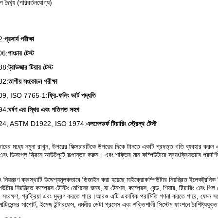
িপ দৈর্ঘ্য (পরিবর্তনযোগ্য)
2:
প্রসার্য পরীক্ষা
6:
পাংচার টেস্ট
38:
ট্রাউজার টিয়ার টেস্ট
32:
তাপীয় সংকোচন পরীক্ষা
9, ISO 7765-1:
ফ্রি-ফলিং ডার্ট পদ্ধতি
94:
ঘর্ষণ এর স্থির এবং গতিগত সহগ
4, ASTM D1922, ISO 1974:
এলমেনডর্ফ টিয়ারিং স্ট্রেন্থ টেস্ট
চারের মধ্যে নমুনা রাখুন, উপরের ফিক্সচারটিকে উপরের দিকে টানতে একটি প্রদত্ত গতি ব্যবহার করুন এ
বং ডিসপ্লে স্ক্রিনে আউটপুটে রূপান্তর করুন। এবং শক্তির মান কম্পিউটারে স্বয়ংক্রিয়ভাবে প্রদর্
ন্ত্রণ ব্যবস্থাটি উদ্দেশ্যমূলকভাবে ডিজাইন করা হয়েছে মাইক্রোকম্পিউটার নিয়ন্ত্রিত ইলেকট্রনিক ইউ
টার নিয়ন্ত্রিত কম্প্রেস টেস্টিং মেশিনের জন্য, যা টেনশন, কম্প্রেস, বেন্ড, শিয়ার, টিয়ারিং এবং প
 সংরক্ষণ, প্রক্রিয়া এবং মুদ্রণ করতে পারে।আরও এটি একাধিক পরামিতি গণনা করতে পারে, যেমন সর্বো
 মাল্টিসেন্সর সাপোর্ট, ইমেজ ইন্টারফেস, নমনীয় ডেটা প্রসেস এবং শক্তিশালী সিস্টেম ফাংশনে বৈশিষ্ট্যযুক্