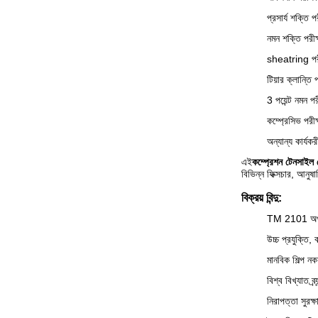
প্রসার্য শক্তি পর
নমন শক্তি পরীক্
sheatring পরী
টিয়ার ক্লান্তি প
3 পয়েন্ট নমন পর
কম্প্রেসিভ পরীক্
অন্যান্য কার্যকরী
এই
কম্প্রেশন টেনসাইল স্
বিভিন্ন ফিক্সচার, আনুষ
বিক্রয় বিন্দু:
TM 2101 অপারেট
উচ্চ প্রযুক্তি, 
মানবিক শিল্প ন
বিশ্ব বিখ্যাত ব্র
নিরাপত্তা সুরক্ষ