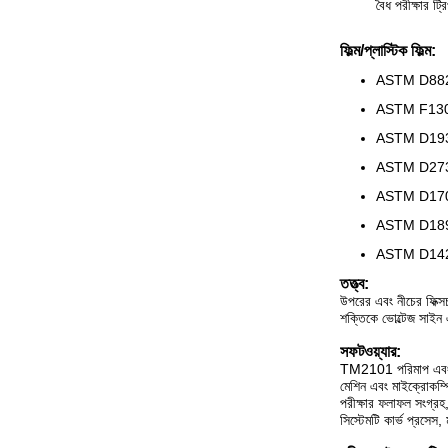
বৈধ পরীক্ষার ট্র
ফিল্ম/প্লাস্টিক ফিল্ম:
ASTM D88
ASTM F130
ASTM D19
ASTM D27
ASTM D170
ASTM D18
ASTM D142
তত্ত্ব:
উপরের এবং নীচের ফিক্স
শক্তিকে ভোল্টেজ সাইন এ
সফটওয়্যার:
TM2101 পরিমাপ এবং নিয়
মেশিন এবং মাইক্রোকম্পিউ
পরীক্ষার ফলাফল সংগ্রহ,
সিস্টেমটি কার্ভ প্রসেস,