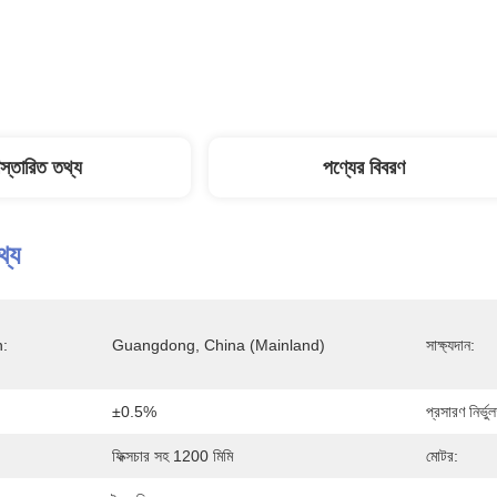
িস্তারিত তথ্য
পণ্যের বিবরণ
থ্য
n:
Guangdong, China (Mainland)
সাক্ষ্যদান:
±0.5%
প্রসারণ নির্ভু
ফিক্সচার সহ 1200 মিমি
মোটর: