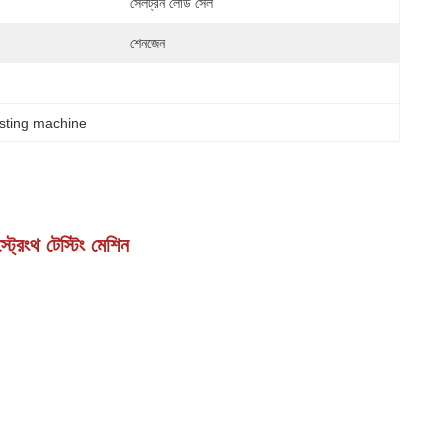
সেলট্রন লোড সেল
শেনজেন
esting machine
ট্রেংথ টেস্টিং মেশিন