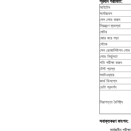
প্রধান পরামিতি:
আইটেম
সর্বোচ্চবল
সেল লোড করুন
নিয়ন্ত্রণ ব্যবস্থা
মোটর
জোর করে পড়া
স্টোক
সেল রেজোলিউশন লোড 
লোড নির্ভুলতা
গতি পরীক্ষা করুন
টেস্ট প্রস্থ
সফটওয়্যার
কার্ভ ডিসপ্লে
ডেটা প্রদর্শন
নিরাপত্তা বৈশিষ্ট্য
সনাক্তকরণ ফাংশন:
সার্বজনীন পরীক্ষা