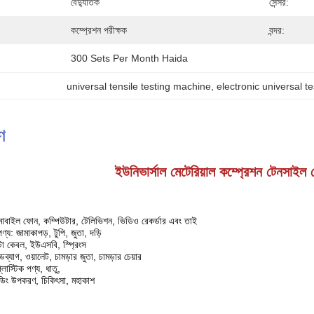
বৈদ্যুতিক
সেন্সর:
কম্প্রেশন পরীক্ষক
বন্দর:
300 Sets Per Month Haida
universal tensile testing machine
, 
electronic universal t
ণ
ইউনিভার্সাল মেটেরিয়াল কম্প্রেশন টেনসাইল স্
মোবাইল ফোন, কম্পিউটার, টেলিভিশন, ভিডিও রেকর্ডার এবং তাই
পণ্য: জামাকাপড়, টুপি, জুতা, দড়ি
া কেবল, ইউএসবি, স্প্রিংস
্ডব্যাগ, ওয়ালেট, চামড়ার জুতা, চামড়ার চেয়ার
াস্টিক পণ্য, ধাতু,
িল্ডিং উপকরণ, চিকিৎসা, মহাকাশ