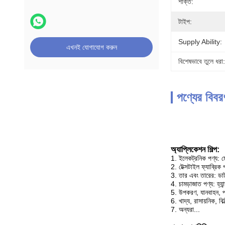
শক্তি:
টাইপ:
Supply Ability:
এখনই যোগাযোগ করুন
বিশেষভাবে তুলে ধরা:
পণ্যের বিবর
অ্যাপ্লিকেশন শিল্প:
1. ইলেকট্রনিক পণ্য: 
2. টেক্সটাইল ফ্যাব্রিক 
3. তার এবং তারের: ডাট
4. চামড়াজাত পণ্য: হ্যান
5. উপকরণ, যানবাহন, প্ল
6. খাদ্য, রাসায়নিক, ব
7. অন্যরা...