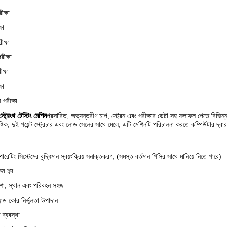
ীক্ষা
ষা
ক্ষা
রীক্ষা
ীক্ষা
ষা
 পরীক্ষা...
ট্রেংথ টেস্টিং মেশিন
প্রসারিত, অভ্যন্তরীণ চাপ, স্ট্রেন এবং পরীক্ষার ডেটা সহ ফলাফল পেতে বিভিন্ন 
াঙ্গিক, দুই পয়েন্ট স্ট্রেচার এবং লোড সেলের সাথে মেলে, এটি মেশিনটি পরিচালনা করতে কম্পিউটার দ্বা
িং সিস্টেমের বুদ্ধিমান স্বয়ংক্রিয় সনাক্তকরণ, (সমস্ত বর্তমান পিসির সাথে মানিয়ে নিতে পারে)
কম শব্দ
কশা, স্থান এবং পরিবহন সহজ
্যান্ড কোর নির্ভুলতা উপাদান
া ব্যবস্থা