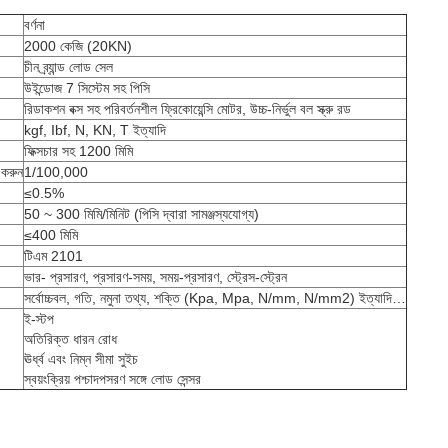
বর্ণনা
2000 কেজি (20KN)
চীন ব্র্যান্ড লোড সেল
উইন্ডোজ 7 সিস্টেম সহ পিসি
রিডাকশন বক্স সহ পরিবর্তনশীল ফ্রিকোয়েন্সি মোটর, উচ্চ-নির্ভুল বল স্ক্রু রড
kgf, Ibf, N, KN, T ইত্যাদি
ফিক্সচার সহ 1200 মিমি
করুন
1/100,000
≤0.5%
50 ~ 300 মিমি/মিনিট (পিসি দ্বারা সামঞ্জস্যযোগ্য)
≤400 মিমি
টিএম 2101
ভার- প্রসারণ, প্রসারণ-সময়, সময়-প্রসারণ, স্ট্রেস-স্ট্রেন
সর্বোচ্চবল, গতি, নমুনা তথ্য, শক্তি (Kpa, Mpa, N/mm, N/mm2) ইত্যাদি…
ই-স্টপ
অতিরিক্ত ধারন রোধ
ঊর্ধ্ব এবং নিম্ন সীমা সুইচ
স্বয়ংক্রিয় পশ্চাদপসরণ সঙ্গে লোড সেন্সর