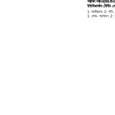
পরীক্ষা সফ্টওয়্যার
-
টি
ইউনিভার্সাল টেস্টিং 
1. সর্বোচ্চবল, 2. গ
1. লোড- প্রসারণ, 2. প্