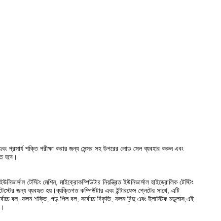
বং প্রসার্য শক্তি পরীক্ষা করার জন্য সেন্সর সহ উপরের লোড সেল ব্যবহার করুন এবং
শিত হবে।
নিভার্সাল টেস্টিং মেশিন, মাইক্রোকম্পিউটার নিয়ন্ত্রিত ইউনিভার্সাল হাইড্রোলিক টেস্টিং
িল টেস্টের জন্য ব্যবহৃত হয়।ব্যক্তিগত কম্পিউটার এবং ইন্টারফেস প্লেটের সাথে, এটি
চ্চ বল, ফলন শক্তি, গড় পিল বল, সর্বোচ্চ বিকৃতি, ফলন বিন্দু এবং ইলাস্টিক মডুলাস;এই
ত।