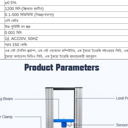
≤0.5%
1200 মিমি (ফিক্সচার ব্যতীত)
0.1-500 মিমি/মিনিট (নিয়ন্ত্রণযোগ্য)
এসি মোটর
উচ্চ সুনির্দিষ্ট বল স্ক্রু
0.001 মিমি
1∮, AC220V, 50HZ
প্রায় 150 কেজি
এক সেট টেনসিল ক্ল্যাম্প, এক সেট লেনোভো কম্পিউটার, এক টুকরো ইংরেজি সফ্টওয়্যার সিডি, এ
টুকরো অপারেশন ভিডিও সিডি, এক টুকরো ইংরেজি ব্যবহারকারী ম্যানুয়াল