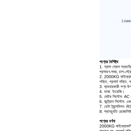
পণ্যের বৈশিষ্ট্য
1. গ্রাফ স্কেল স্বয়ংক
প্রসারণ-সময়, চাপ-স্ট্
2. 2000KG মাইক্রোকম্প
শক্তি, প্রসার্য শক্তি, 
3. ব্যবহারকারী পণ্য উপ
4. ভাষা: ইংরেজি।
5. মোটর সিস্টেম: AC মোট
6. কন্ট্রোল সিস্টেম: এক
7. ডেটা ট্রান্সমিশন:
8. স্থানচ্যুতি রেজোল
পণ্যের বর্ণনা
2000KG মাইক্রোকম্পিউটা
ব্যবহৃত হয়, প্রসার্য শ