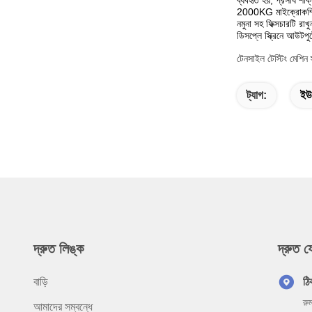
2000KG মাইক্রোকম্পিউটা
নমুনা সহ ফিক্সচারটি র
ডিসপ্লে স্ক্রিনে আউটপু
টেনসাইল টেস্টিং মেশিন স্
ট্যাগ:
ইউন
দ্রুত লিঙ্ক
দ্রুত 
বাড়ি
ঠি
রু
আমাদের সম্বন্ধে