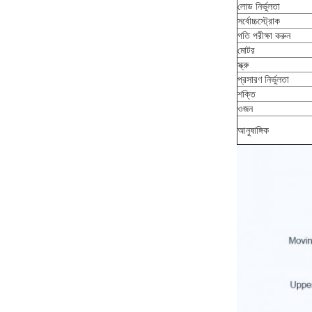
লোড নির্ভুলতা
সর্বোচ্চস্ট্রোক
গতি পরীক্ষা করুন
মোটর
স্ক্রু
প্রসারণ নির্ভুলতা
শক্তি
ওজন
আনুষাঙ্গিক