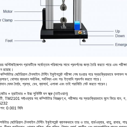
্রিয় অপ্টিমাইজেশন গ্রাফটিকে সর্বোত্তম পরিমাপের সাথে প্রদর্শনের জন্য তৈরি করতে পারে এবং পরীক্
রেন রয়েছে।
িউটার মেটেরিয়াল টেনসাইল টেস্টিং ইকুইপমেন্ট পরীক্ষা শেষ হওয়ার পরে স্বয়ংক্রিয়ভাবে ফলাফল 
প্রসারণ, খোসার ব্যবধান সর্বাধিক, সর্বনিম্ন এবং গড় ইত্যাদি প্রদর্শন করতে পারে।
াদান যেমন দৈর্ঘ্য, প্রস্থ, বেধ, ব্যাসার্ধ, এলাকা এবং তাই পরামিতি সেট করতে পারেন।
র + ড্রাইভার + উচ্চ সুনির্দিষ্ট বল স্ক্রু (তাইওয়ান)
টি, TM2101 সফ্টওয়্যার সহ কম্পিউটার নিয়ন্ত্রণ;খ, পরীক্ষার পর স্বয়ংক্রিয়ভাবে মূলে ফিরে যান, গ, স
 RS232
িউশন: 0.001 মিমি
র মেটেরিয়াল টেনসাইল টেস্টিং ইকুইপমেন্ট ব্যাপকভাবে তার ও তার, হার্ডওয়্যার, ধাতু, রাবার, পা
ক্তি, টিয়ার প্রতিরোধ, খোসার শক্তি, বাঁক শক্তি, শিয়ার ফোর্স, জাতীয় এবং আন্তর্জাতিক মানের গ্রাহ