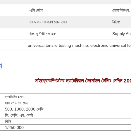
এসি মোটর
রেজোলিউশন:
লোড সেল|সাধারণ লোড সেল
টাইপ:
উচ্চ সুনির্দিষ্ট বল স্ক্রু
Supply Abil
universal tensile testing machine
, 
electronic universal t
ণ
মাইক্রোকম্পিউটার ম্যাটেরিয়াল টেনসাইল টেস্টিং মেশিন 200
স্পেসিফিকেশন
সাধারণ লোড সেল
500, 1000, 2000 কেজি
জি, কেজি, এন, এলবি
পিসি
1/250,000