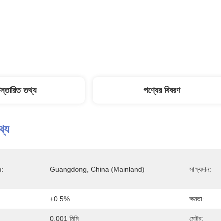
িস্তারিত তথ্য
পণ্যের বিবরণ
থ্য
n:
Guangdong, China (Mainland)
সাক্ষ্যদান:
±0.5%
ক্ষমতা:
0.001 মিমি
মোটর: