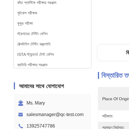
কাঁচা প্লাস্টিক পরীক্ষার সরঞ্জাম
সুটকেস পরীক্ষক
কুকুর পরীক্ষা
স্ট্রলারের টেস্টিং মেশিন
টেক্সটাইল টেস্টিং যন্ত্রপাতি
ব
ISTA স্ট্যান্ডার্ড টেস্ট মেশিন
ব্যাটারি পরীক্ষার সরঞ্জাম
বিস্তারিত ত
রাসায়নিক বিশ্লেষণ মেশিন
আমাদের সাথে যোগাযোগ
জ্বলনযোগ্যতা পরীক্ষার সরঞ্জাম
Place Of Origi
Ms. Mary
salesmanager@qc-test.com
সঠিকতা:
13925747786
প্রসারণ নির্ভুলতা: