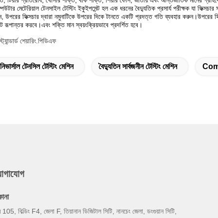
র মেটেরিয়াল টেনসাইল টেস্টিং ইকুইপমেন্ট হল এক ধরনের বৈদ্যুতিক প্রসার্য পরীক্ষক যা ফিক্সচার 
াখুন, উপরের ফিক্সচার দ্বারা নমুনাটিকে উপরের দিকে টানতে একটি প্রদত্ত গতি ব্যবহার করুন।উপরের
টে রূপান্তর করবে।এবং শক্তি মান স্বয়ংক্রিয়ভাবে প্রদর্শিত হবে।
ট্যান্ডার্ড শেয়ারিং.পিডিএফ
িভার্সাল টেনসিল টেস্টিং মেশিন
বৈদ্যুতিন সার্বজনীন টেস্টিং মেশিন
Com
যোগাযোগ
কানা
ম 105, বিল্ডিং F4, জেলা F, তিয়ানান ডিজিটাল সিটি, নানচেং জেলা, ডংগুয়ান সিটি,