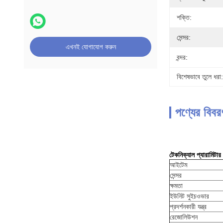
শক্তি:
সেন্সর:
এখনই যোগাযোগ করুন
বন্দর:
বিশেষভাবে তুলে ধরা:
পণ্যের বিবর
টেকনিক্যাল প্যারামিটার
আইটেম
সেন্সর
ক্ষমতা
ইউনিট সুইচওভার
প্রদর্শনকারী যন্ত্র
রেজোলিউশন