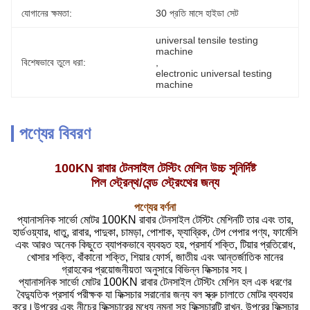
যোগানের ক্ষমতা:
30 প্রতি মাসে হাইডা সেট
universal tensile testing 
machine
বিশেষভাবে তুলে ধরা:
, 
electronic universal testing 
machine
পণ্যের বিবরণ
100KN রাবার টেনসাইল টেস্টিং মেশিন উচ্চ সুনির্দিষ্ট
পিল স্ট্রেন্থ/বেন্ড স্ট্রেংথের জন্য
পণ্যের বর্ণনা
প্যানাসনিক সার্ভো মোটর 100KN রাবার টেনসাইল টেস্টিং মেশিনটি তার এবং তার,
হার্ডওয়্যার, ধাতু, রাবার, পাদুকা, চামড়া, পোশাক, ফ্যাব্রিক, টেপ পেপার পণ্য, ফার্মেসি
এবং আরও অনেক কিছুতে ব্যাপকভাবে ব্যবহৃত হয়, প্রসার্য শক্তি, টিয়ার প্রতিরোধ,
খোসার শক্তি, বাঁকানো শক্তি, শিয়ার ফোর্স, জাতীয় এবং আন্তর্জাতিক মানের
গ্রাহকের প্রয়োজনীয়তা অনুসারে বিভিন্ন ফিক্সচার সহ।
প্যানাসনিক সার্ভো মোটর 100KN রাবার টেনসাইল টেস্টিং মেশিন হল এক ধরণের
বৈদ্যুতিক প্রসার্য পরীক্ষক যা ফিক্সচার সরানোর জন্য বল স্ক্রু চালাতে মোটর ব্যবহার
করে।উপরের এবং নীচের ফিক্সচারের মধ্যে নমুনা সহ ফিক্সচারটি রাখুন, উপরের ফিক্সচার