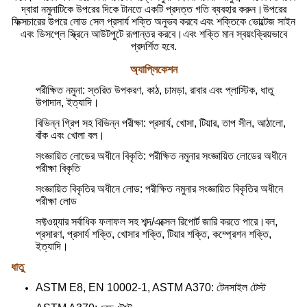
দ্বারা নমুনাটিকে উপরের দিকে টানতে একটি প্রদত্ত গতি ব্যবহার করুন।উপরের
ফিক্সচারের উপরে লোড সেল প্রসার্য শক্তি অনুভব করবে এবং শক্তিকে ভোল্টেজ সাইন
এবং ডিসপ্লে স্ক্রিনে আউটপুটে রূপান্তর করবে।এবং শক্তি মান স্বয়ংক্রিয়ভাবে
প্রদর্শিত হবে.
অ্যাপ্লিকেশন
পরীক্ষিত নমুনা: স্তরিত উপকরণ, কাঠ, চামড়া, রাবার এবং প্লাস্টিক, ধাতু
উপাদান, ইত্যাদি।
বিভিন্ন গ্রিপ সহ বিভিন্ন পরীক্ষা: প্রসার্য, খোসা, টিয়ার, তাপ সীল, আঠালো,
বাঁক এবং খোলা বল।
সংজ্ঞায়িত লোডের অধীনে বিকৃতি: পরীক্ষিত নমুনার সংজ্ঞায়িত লোডের অধীনে
পরীক্ষা বিকৃতি
সংজ্ঞায়িত বিকৃতির অধীনে লোড: পরীক্ষিত নমুনার সংজ্ঞায়িত বিকৃতির অধীনে
পরীক্ষা লোড
সফ্টওয়্যার সর্বাধিক ফলাফল সহ শব্দ/এক্সেল রিপোর্ট জারি করতে পারে।বল,
প্রসারণ, প্রসার্য শক্তি, খোসার শক্তি, টিয়ার শক্তি, কম্প্রেশন শক্তি,
ইত্যাদি।
ধাতু
ASTM E8, EN 10002-1, ASTM A370: টেনসাইল টেস্ট