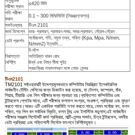
অনুভূমিক
≤420 মিমি
পরীক্ষা স্থান
গতি পরীক্ষা
0.1 ~ 300 মিমি/মিনিট (নিয়ন্ত্রণযোগ্য)
করুন
সফটওয়্যার
টিএম 2101
কার্ভ ডিসপ্লে
ভার- প্রসারণ, প্রসারণ-সময়, সময়-প্রসারণ, স্ট্রেস-স্ট্রেন
সর্বোচ্চবল, গতি, নমুনা তথ্য, শক্তি (Kpa, Mpa, N/mm,
ডেটা প্রদর্শন
N/mm2) ইত্যাদি…
ই-স্টপ
নিরাপত্তা
অতিরিক্ত ধারন রোধ
বৈশিষ্ট্য
ঊর্ধ্ব এবং নিম্ন সীমা সুইচ
স্বয়ংক্রিয় পশ্চাদপসরণ সঙ্গে লোড সেন্সর
টিএম2101
TM2101 সফ্টওয়্যারটি উদ্দেশ্যমূলকভাবে কম্পিউটার নিয়ন্ত্রিত ইলেকট্রনিক
সার্বজনীন টেস্টিং মেশিনের জন্য ডিজাইন করা হয়েছে, যা টেনশন, কম্প্রেস, বাঁক,
শিয়ার, টিয়ারিং এবং পিল পরীক্ষার জন্য ব্যবহৃত হয়।ব্যক্তিগত কম্পিউটার এবং
ইন্টারফেস প্লেটের সাথে, এটি পরীক্ষার ফলাফল সংগ্রহ, সংরক্ষণ, প্রক্রিয়া এবং মুদ্রণ
করতে পারে।আরও এটি একাধিক পরামিতি গণনা করতে পারে, যেমন সর্বোচ্চ বল, ফলন
শক্তি, গড় পিল বল সর্বাধিক বিকৃতি, ফলন বিন্দু এবং ইলাস্টিক মডুলাস;এই সার্বজনীন
পরীক্ষার সরঞ্জাম সিস্টেমটি কার্ভ প্রক্রিয়া, মাল্টি-সেন্সর সমর্থন, চিত্র ইন্টারফেস, নমনীয়
ডেটা প্রক্রিয়া এবং শক্তিশালী সিস্টেম ফাংশনে বৈশিষ্ট্যযুক্ত।