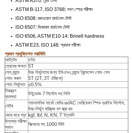
ASTM A370: বেন্ড টেস্ট
ASTM B-117, ISO 3768: লবণ স্প্রে পরীক্ষা
ISO 6508: রকওয়েল হার্ডনেস টেস্ট
ISO 6507: ভিকারস হার্ডনেস টেস্ট
ISO 6506, ASTM E10-14: Brinell hardness
ASTM E23, ISO 148: প্রভাব পরীক্ষা
প্রধান প্রযুক্তিগত পরামিতি
আইটেম
বর্ণনা
ফ্রেমের ক্ষমতা
5T
সেল ব্র্যান্ড
উচ্চ নির্ভুলতার জন্য ইউএসএ ব্র্যান্ড ট্রান্সসেল লোড সেল
লোড করুন
5T (2T, 3T ঐচ্ছিক)
লোড নির্ভুলতা
≤0.5%
নিয়ন্ত্রণ
উইন্ডোজ 7 সিস্টেম সহ পিসি
ব্যবস্থা
প্যানাসনিক সার্ভো মোটর w/AC ভেরিয়েবল স্পিড ড্রাইভ সিস্টেম,
মোটর
উচ্চ-নির্ভুল যান্ত্রিক বল স্ক্রু রড
জোর করে পড়া
kgf, Ibf, N, KN, T ইত্যাদি
উল্লম্ব পরীক্ষা
ফিক্সচার সহ 1000 মিমি
স্থান