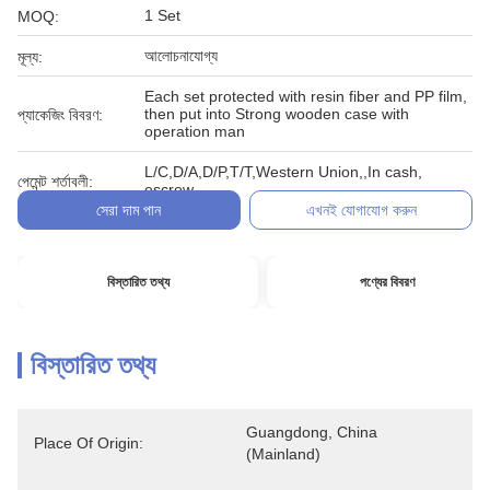
1 Set
MOQ:
আলোচনাযোগ্য
মূল্য:
Each set protected with resin fiber and PP film,
then put into Strong wooden case with
প্যাকেজিং বিবরণ:
operation man
L/C,D/A,D/P,T/T,Western Union,,In cash,
পেমেন্ট শর্তাবলী:
escrow
সেরা দাম পান
এখনই যোগাযোগ করুন
বিস্তারিত তথ্য
পণ্যের বিবরণ
বিস্তারিত তথ্য
Guangdong, China 
Place Of Origin:
(Mainland)