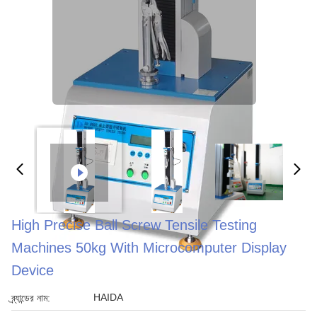
High Precise Ball Screw Tensile Testing
Machines 50kg With Microcomputer Display
Device
HAIDA
ব্র্যান্ডের নাম: