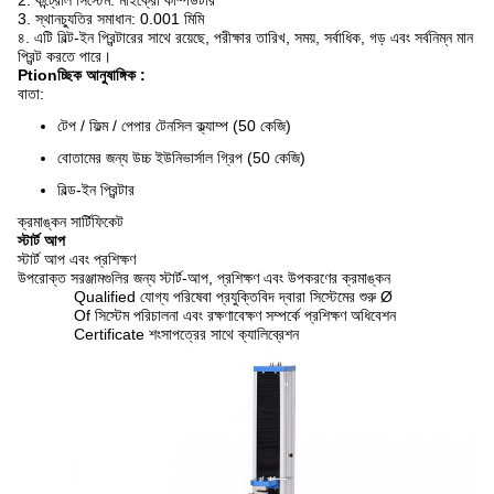
2. কন্ট্রোল সিস্টেম: মাইক্রো কম্পিউটার
3. স্থানচ্যুতির সমাধান: 0.001 মিমি
৪. এটি বিল্ট-ইন প্রিন্টারের সাথে রয়েছে, পরীক্ষার তারিখ, সময়, সর্বাধিক, গড় এবং সর্বনিম্ন মান
প্রিন্ট করতে পারে।
Ptionচ্ছিক আনুষাঙ্গিক
:
বাতা:
টেপ / ফিল্ম / পেপার টেনসিল ক্ল্যাম্প (50 কেজি)
বোতামের জন্য উচ্চ ইউনিভার্সাল গ্রিপ (50 কেজি)
বিল্ড-ইন প্রিন্টার
ক্রমাঙ্কন সার্টিফিকেট
স্টার্ট আপ
স্টার্ট আপ এবং প্রশিক্ষণ
উপরোক্ত সরঞ্জামগুলির জন্য স্টার্ট-আপ, প্রশিক্ষণ এবং উপকরণের ক্রমাঙ্কন
Qualified যোগ্য পরিষেবা প্রযুক্তিবিদ দ্বারা সিস্টেমের শুরু Ø
Of সিস্টেম পরিচালনা এবং রক্ষণাবেক্ষণ সম্পর্কে প্রশিক্ষণ অধিবেশন
Certificate শংসাপত্রের সাথে ক্যালিব্রেশন