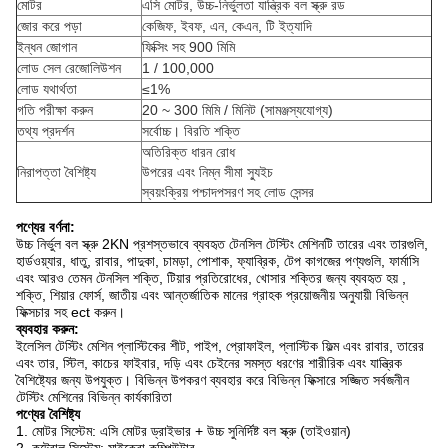
মোটর
এসি মোটর, উচ্চ-নির্ভুলতা যান্ত্রিক বল স্ক্রু রড
জোর করে পড়া
কেজিফ, ইবফ, এন, কেএন, টি ইত্যাদি
ইন্ধন জোগান
ফিক্সিং সহ 900 মিমি
লোড সেল রেজোলিউশন
1 / 100,000
লোড যথার্থতা
≤1%
গতি পরীক্ষা করুন
20 ~ 300 মিমি / মিনিট (সামঞ্জস্যযোগ্য)
তথ্য প্রদর্শন
সর্বোচ্চ। বিরতি শক্তি
অতিরিক্ত ধারন রোধ
নিরাপত্তা বৈশিষ্ট্য
উপরের এবং নিম্ন সীমা স্যুইচ
স্বয়ংক্রিয় পশ্চাদপসরণ সহ লোড সেন্সর
পণ্যের বর্ণনা:
উচ্চ নির্ভুল বল স্ক্রু 2KN প্রশস্তভাবে ব্যবহৃত টেনসিল টেস্টিং মেশিনটি তারের এবং তারগুলি,
হার্ডওয়্যার, ধাতু, রাবার, পাদুকা, চামড়া, পোশাক, ফ্যাব্রিক, টেপ কাগজের পণ্যগুলি, ফার্মাসি
এবং আরও তেমন টেনসিল শক্তি, টিয়ার প্রতিরোধের, খোসার শক্তির জন্য ব্যবহৃত হয় ,
শক্তি, শিয়ার ফোর্স, জাতীয় এবং আন্তর্জাতিক মানের গ্রাহক প্রয়োজনীয় অনুযায়ী বিভিন্ন
ফিক্সচার সহ ect করুন।
ব্যবহার করুন:
ইলেসিল টেস্টিং মেশিন
প্লাস্টিকের শীট, পাইপ, প্রোফাইল, প্লাস্টিক ফিল্ম এবং রাবার, তারের
এবং তার, স্টিল, কাচের ফাইবার, দড়ি এবং চেইনের সমস্ত ধরণের শারীরিক এবং যান্ত্রিক
বৈশিষ্ট্যের জন্য উপযুক্ত। বিভিন্ন উপকরণ ব্যবহার করে বিভিন্ন ফিক্সারে সজ্জিত সর্বজনীন
টেস্টিং মেশিনের বিভিন্ন কার্যকারিতা
পণ্যের বৈশিষ্ট্য
1. মোটর সিস্টেম: এসি মোটর ড্রাইভার + উচ্চ সুনির্দিষ্ট বল স্ক্রু (তাইওয়ান)