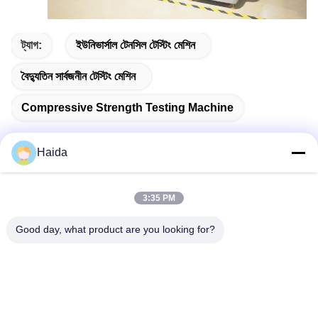
ট্যাগ:
ইউনিভার্সাল টেনসিল টেস্টিং মেশিন
বৈদ্যুতিন সার্বজনীন টেস্টিং মেশিন
Compressive Strength Testing Machine
Haida
দ্রুত যোগাযোগ
3:35 PM
ঠিকানা
Good day, what product are you looking for?
রুম 105, বিল্ডিং F4, জেলা F, তিয়ানান ডিজিটাল সিটি, নানচেং জেলা, ডংগুয়ান সিটি,
গুয়াংডং প্রদেশ, চীন
টেলিফোন
86-0769-89055588