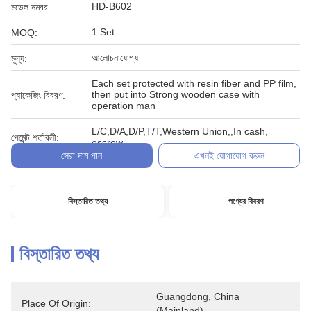
HD-B602
মডেল নম্বর:
1 Set
MOQ:
আলোচনাযোগ্য
মূল্য:
Each set protected with resin fiber and PP film,
then put into Strong wooden case with
প্যাকেজিং বিবরণ:
operation man
L/C,D/A,D/P,T/T,Western Union,,In cash,
পেমেন্ট শর্তাবলী:
escrow
সেরা দাম পান
এখনই যোগাযোগ করুন
বিস্তারিত তথ্য
পণ্যের বিবরণ
বিস্তারিত তথ্য
Guangdong, China 
Place Of Origin:
(Mainland)