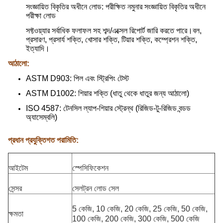
সংজ্ঞায়িত বিকৃতির অধীনে লোড: পরীক্ষিত নমুনার সংজ্ঞায়িত বিকৃতির অধীনে
পরীক্ষা লোড
সফ্টওয়্যার সর্বাধিক ফলাফল সহ শব্দ/এক্সেল রিপোর্ট জারি করতে পারে।বল,
প্রসারণ, প্রসার্য শক্তি, খোসার শক্তি, টিয়ার শক্তি, কম্প্রেশন শক্তি,
ইত্যাদি।
আঠালো:
ASTM D903: পিল এবং স্ট্রিপিং টেস্ট
ASTM D1002: শিয়ার শক্তি (ধাতু থেকে ধাতুর জন্য আঠালো)
ISO 4587: টেনসিল ল্যাপ-শিয়ার স্ট্রেন্থ (রিজিড-টু-রিজিড বন্ডড
অ্যাসেম্বলি)
প্রধান প্রযুক্তিগত পরামিতি:
আইটেম
স্পেসিফিকেশন
সেন্সর
সেলট্রন লোড সেল
5 কেজি, 10 কেজি, 20 কেজি, 25 কেজি, 50 কেজি,
ক্ষমতা
100 কেজি, 200 কেজি, 300 কেজি, 500 কেজি