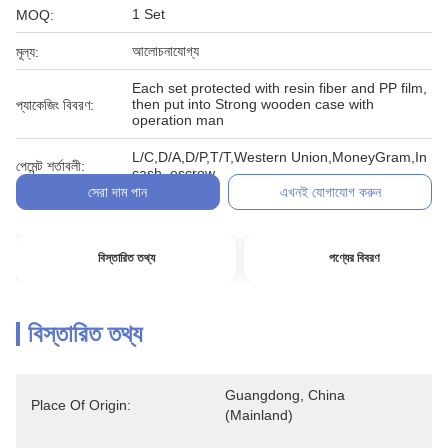
1 Set
MOQ:
আলোচনাযোগ্য
মূল্য:
Each set protected with resin fiber and PP film,
then put into Strong wooden case with
প্যাকেজিং বিবরণ:
operation man
L/C,D/A,D/P,T/T,Western Union,MoneyGram,In
পেমেন্ট শর্তাবলী:
cash, escrow
সেরা দাম পান
এখনই যোগাযোগ করুন
বিস্তারিত তথ্য
পণ্যের বিবরণ
বিস্তারিত তথ্য
Guangdong, China 
Place Of Origin:
(Mainland)