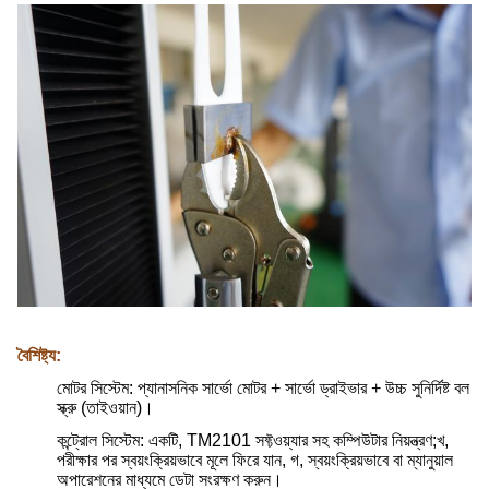
বৈশিষ্ট্য:
মোটর সিস্টেম: প্যানাসনিক সার্ভো মোটর + সার্ভো ড্রাইভার + উচ্চ সুনির্দিষ্ট বল
স্ক্রু (তাইওয়ান)।
কন্ট্রোল সিস্টেম: একটি, TM2101 সফ্টওয়্যার সহ কম্পিউটার নিয়ন্ত্রণ;খ,
পরীক্ষার পর স্বয়ংক্রিয়ভাবে মূলে ফিরে যান, গ, স্বয়ংক্রিয়ভাবে বা ম্যানুয়াল
অপারেশনের মাধ্যমে ডেটা সংরক্ষণ করুন।