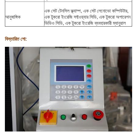
এক সেট টেনসিল ক্ল্যাম্প, এক সেট লেনোভো কম্পিউটার,
আনুষাঙ্গিক
এক টুকরো ইংরেজি সফ্টওয়্যার সিডি, এক টুকরো অপারেশন
ভিডিও সিডি, এক টুকরো ইংরেজি ব্যবহারকারী ম্যানুয়াল
বিস্তারিত শো: