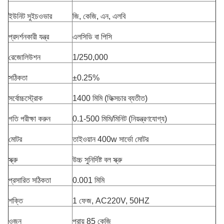
ইউনিট সুইচওভার
জি, কেজি, এন, এলবি
প্রদর্শনকারী যন্ত্র
এলসিডি বা পিসি
রেজোলিউশন
1/250,000
সঠিকতা
±0.25%
সর্বোচ্চস্ট্রোক
1400 মিমি (ফিক্সচার ব্যতীত)
গতি পরীক্ষা করুন
0.1-500 মিমি/মিনিট (নিয়ন্ত্রণযোগ্য)
মোটর
তাইওয়ান 400w সার্ভো মোটর
স্ক্রু
উচ্চ সুনির্দিষ্ট বল স্ক্রু
প্রসারিত সঠিকতা
0.001 মিমি
শক্তি
1 ফেজ, AC220V, 50HZ
ওজন
প্রায় 85 কেজি