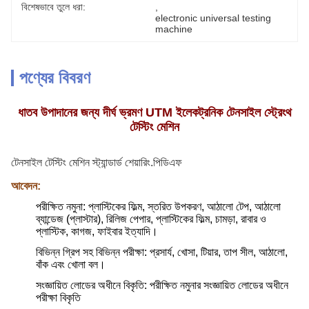
বিশেষভাবে তুলে ধরা:
, 
electronic universal testing 
machine
পণ্যের বিবরণ
ধাতব উপাদানের জন্য দীর্ঘ ভ্রমণ UTM ইলেকট্রনিক টেনসাইল স্ট্রেংথ
টেস্টিং মেশিন
টেনসাইল টেস্টিং মেশিন স্ট্যান্ডার্ড শেয়ারিং.পিডিএফ
আবেদন:
পরীক্ষিত নমুনা: প্লাস্টিকের ফিল্ম, স্তরিত উপকরণ, আঠালো টেপ, আঠালো
ব্যান্ডেজ (প্লাস্টার), রিলিজ পেপার, প্লাস্টিকের ফিল্ম, চামড়া, রাবার ও
প্লাস্টিক, কাগজ, ফাইবার ইত্যাদি।
বিভিন্ন গ্রিপ সহ বিভিন্ন পরীক্ষা: প্রসার্য, খোসা, টিয়ার, তাপ সীল, আঠালো,
বাঁক এবং খোলা বল।
সংজ্ঞায়িত লোডের অধীনে বিকৃতি: পরীক্ষিত নমুনার সংজ্ঞায়িত লোডের অধীনে
পরীক্ষা বিকৃতি