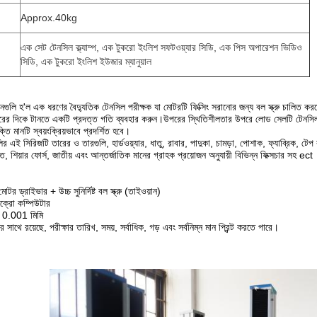
Approx.40kg
এক সেট টেনসিল ক্ল্যাম্প, এক টুকরো ইংলিশ সফটওয়্যার সিডি, এক পিস অপারেশন ভিডিও
সিডি, এক টুকরো ইংলিশ ইউজার ম্যানুয়াল
নগুলি হ'ল এক ধরণের বৈদ্যুতিক টেনসিল পরীক্ষক যা মোটরটি ফিক্সিং সরানোর জন্য বল স্ক্রু চালিত কর
 উপরের দিকে টানতে একটি প্রদত্ত গতি ব্যবহার করুন।উপরের স্থিতিশীলতার উপরে লোড সেলটি টেনসিল
ি মানটি স্বয়ংক্রিয়ভাবে প্রদর্শিত হবে।
ির এই সিরিজটি তারের ও তারগুলি, হার্ডওয়্যার, ধাতু, রাবার, পাদুকা, চামড়া, পোশাক, ফ্যাব্রিক, টেপ ক
ি, শিয়ার ফোর্স, জাতীয় এবং আন্তর্জাতিক মানের গ্রাহক প্রয়োজন অনুযায়ী বিভিন্ন ফিক্সচার সহ ect
টর ড্রাইভার + উচ্চ সুনির্দিষ্ট বল স্ক্রু (তাইওয়ান)
াইক্রো কম্পিউটার
ন: 0.001 মিমি
রের সাথে রয়েছে, পরীক্ষার তারিখ, সময়, সর্বাধিক, গড় এবং সর্বনিম্ন মান প্রিন্ট করতে পারে।