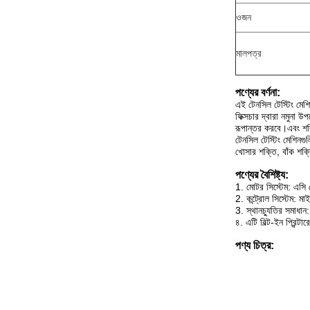
ওজন
মালপত্র
পণ্যের বর্ণনা:
এই টেনসিল টেস্টিং মেশি
ফিক্সচার দ্বারা নমুনা
রূপান্তর করবে।এবং শক্ত
টেনসিল টেস্টিং মেশিনগুল
খোসার শক্তি, বাঁক শক্ত
পণ্যের বৈশিষ্ট্য:
1. মোটর সিস্টেম: এসি মো
2. কন্ট্রোল সিস্টেম: ম
3. স্থানচ্যুতির সমাধা
৪. এটি বিল্ট-ইন প্রিন্টা
পণ্য চিত্র: