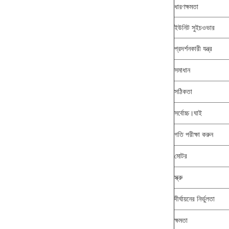
ধারণক্ষমতা
ইউনিট সুইচওভার
প্রদর্শনকারী যন্ত্র
সমাধান
সঠিকতা
সর্বোচ্চ।ঘাই
গতি পরীক্ষা করুন
মোটর
স্ক্রু
দীর্ঘায়নের নির্ভুলতা
ক্ষমতা