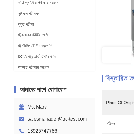
কাঁচা প্লাস্টিক পরীক্ষার সরঞ্জাম
সুটকেস পরীক্ষক
কুকুর পরীক্ষা
স্ট্রলারের টেস্টিং মেশিন
টেক্সটাইল টেস্টিং যন্ত্রপাতি
ব
ISTA স্ট্যান্ডার্ড টেস্ট মেশিন
ব্যাটারি পরীক্ষার সরঞ্জাম
বিস্তারিত ত
রাসায়নিক বিশ্লেষণ মেশিন
আমাদের সাথে যোগাযোগ
জ্বলনযোগ্যতা পরীক্ষার সরঞ্জাম
Place Of Origi
Ms. Mary
salesmanager@qc-test.com
সঠিকতা:
13925747786