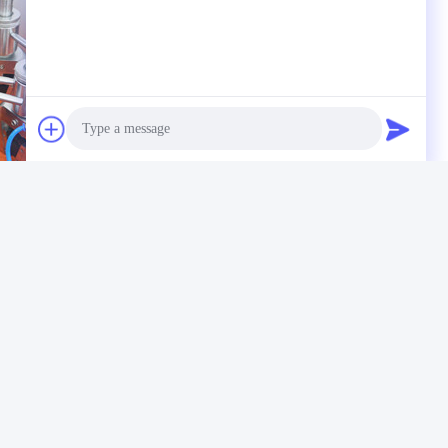
Photo
Video Call
pressive Strength Testing Machine
Audio Call