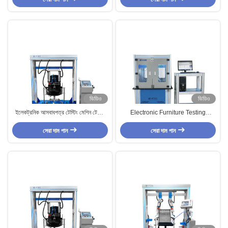
ভিডিও
ভিডিও
ইলেকট্রনিক আসবাবপত্র টেস্টিং মেশিন টেস্টিং
Electronic Furniture Testing
অফিস চেয়ার পিছনে এবং আসন
Machines , Chair Seating Vertical
সেরা দাম পান
Force Resistance Tester
সেরা দাম পান