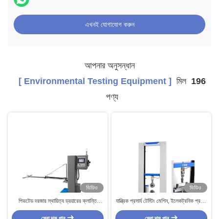
এখনই যোগাযোগ করুন
আপনার অনুসন্ধান
[ Environmental Testing Equipment ]
মিল
196
পণ্য
ভিডিও
ভিডিও
পিভটেড দরজার স্থায়িত্ব ড্রয়ারের ক্লান্তি
যান্ত্রিক প্রসার্য টেস্টিং মেশিন, ইলেকট্রনিক প্রসার্য
পরীক্ষার যন্ত্র আসবাবপত্র পরীক্ষার মেশিন
স্ট্রেংথ টেস্ট যন্ত্রপাতি
সেরা দাম পান
সেরা দাম পান