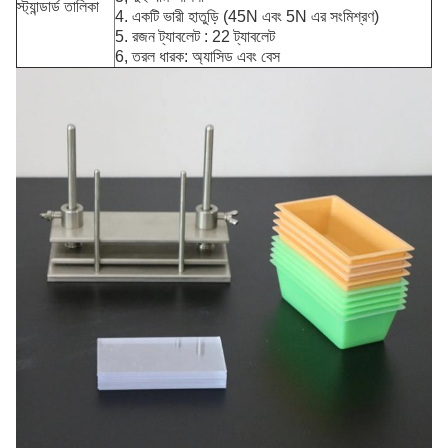
স্ট্যান্ডার্ড তালিকা
4. একটি ভারী হাতুড়ি (45N এবং 5N এর সংমিশ্রণ)
5. রজন ট্যাবলেট : 22 ট্যাবলেট
6, তরল ধারক: অ্যাসিড এবং বেস