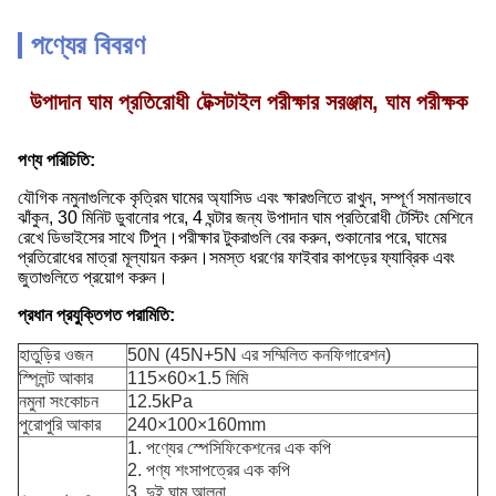
পণ্যের বিবরণ
উপাদান ঘাম প্রতিরোধী টেক্সটাইল পরীক্ষার সরঞ্জাম, ঘাম পরীক্ষক
পণ্য পরিচিতি:
যৌগিক নমুনাগুলিকে কৃত্রিম ঘামের অ্যাসিড এবং ক্ষারগুলিতে রাখুন, সম্পূর্ণ সমানভাবে
ঝাঁকুন, 30 মিনিট ডুবানোর পরে, 4 ঘন্টার জন্য উপাদান ঘাম প্রতিরোধী টেস্টিং মেশিনে
রেখে ডিভাইসের সাথে টিপুন।পরীক্ষার টুকরাগুলি বের করুন, শুকানোর পরে, ঘামের
প্রতিরোধের মাত্রা মূল্যায়ন করুন।সমস্ত ধরণের ফাইবার কাপড়ের ফ্যাব্রিক এবং
জুতাগুলিতে প্রয়োগ করুন।
প্রধান প্রযুক্তিগত পরামিতি:
হাতুড়ির ওজন
50N (45N+5N এর সম্মিলিত কনফিগারেশন)
স্প্লিন্ট আকার
115×60×1.5 মিমি
নমুনা সংকোচন
12.5kPa
পুরোপুরি আকার
240×100×160mm
1. পণ্যের স্পেসিফিকেশনের এক কপি
2. পণ্য শংসাপত্রের এক কপি
3, দুই ঘাম আলনা