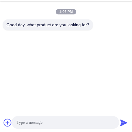
দ্রুত যোগাযোগ
1:06 PM
Good day, what product are you looking for?
ঠিকানা
রুম 105, বিল্ডিং F4, জেলা F, তিয়ানান ডিজিটাল সিটি, নানচেং জেলা, ডংগুয়ান সিটি,
গুয়াংডং প্রদেশ, চীন
টেলিফোন
86-0769-89055588
ই-মেইল
salesmanager@qc-test.com
গোপনীয়তা নীতি
|
সাইট ম্যাপ
| চীন ভালো মানের প্রসার্য টেস্টিং মেশিন সরবরাহকারী।
কপিরাইট © 2013-2026 Guangdong Haida Equipment Co., Ltd.
সমস্ত অধিকার সংরক্ষিত।