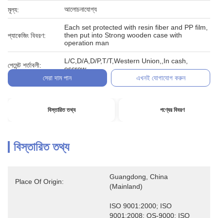
আলোচনাযোগ্য
মূল্য:
Each set protected with resin fiber and PP film,
then put into Strong wooden case with
প্যাকেজিং বিবরণ:
operation man
L/C,D/A,D/P,T/T,Western Union,,In cash,
পেমেন্ট শর্তাবলী:
escrow
সেরা দাম পান
এখনই যোগাযোগ করুন
বিস্তারিত তথ্য
পণ্যের বিবরণ
বিস্তারিত তথ্য
Guangdong, China 
Place Of Origin:
(Mainland)
ISO 9001:2000; ISO 
9001:2008; QS-9000; ISO 