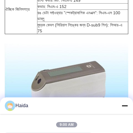
ডাস্ট কভার কিট: সিএম-এ 149
কভার: সিএম-এ 152
ঐচ্ছিক জিনিসপত্র
রঙ ডেটা সফ্টওয়্যার "স্পেকট্রামাগিক এনএক্স": সিএম-এস 100
ডাব্লু
মুদ্রক কেবল (সিরিয়াল লিঙ্কের জন্য D-sub9 পিন): সিআর-এ
75
Haida
9:00 AM
ট্যাগ:
Packaging Testing Instruments