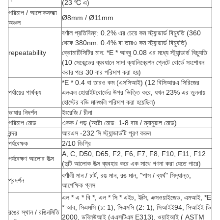
(23 ℃ এ)
পরিমাপ / আলোকসজ্জা
Ø8mm / Ø11mm
অঞ্চল
বর্ণাল প্রতিবিম্ব: 0.2% এর চেয়ে কম স্ট্যান্ডার্ড বিচ্যুতি (360
থেকে 380nm: 0.4% বা তারও কম স্ট্যান্ডার্ড বিচ্যুতি)
repeatability
ক্রোমাটিসিটির মান: *E * আব্বু 0.08 এর মধ্যে স্ট্যান্ডার্ড বিচ্যুতি
(10 সেকেন্ডের ব্যবধানে সাদা ক্যালিব্রেশন প্লেটে বোর্ডে সংশোধন
করার পরে 30 বার পরিমাপ করা হয়)
*E * 0.4 বা তারও কম (এসসিআই) (12 বিসিআরএ সিরিজের
পর্যায়ের পার্থক্য
এলএল হোয়াইটবোর্ডের উপর ভিত্তি করে, যখন 23% এর তুলনায়
হোস্টের বডি মানগুলি পরিমাপ করা হয়েছিল)
ভাষার নিদর্শন
ইংরেজি / চীনা
পরিমাপ মোড
একক / গড় (অটো মোড: 1-8 বার / ম্যানুয়াল মোড)
বন্দর
আরএস -232 সি স্ট্যান্ডার্ডটি পূরণ করুন
পর্যবেক্ষক
2/10 ডিগ্রি
A, C, D50, D65, F2, F6, F7, F8, F10, F11, F12
পর্যবেক্ষণ আলোর উত্স
(দুটি আলোক উত্স ব্যবহার করে এক সাথে গণনা করা যেতে পারে)
বর্ণালী মান / চার্ট, রঙ মান, রঙ মান, "পাস / ব্যর্থ" সিদ্ধান্ত,
প্রদর্শন
আপেক্ষিক গ্লস
এল * এ * বি *, এল * সি * এইচ, ইক্সি, এক্সওয়াইজেড, এমআই, *E
* আব, সিএমসি (১: 1), সিএমসি (2: 1), সিআইই94, সিআইই ডি
রঙের স্থান / রঙিনমিতি
2000, ডব্লিউআই (এএসটিএম E313), ওয়াইআই ( ASTM