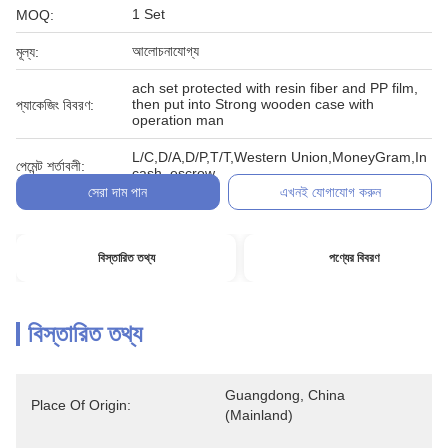
1 Set
MOQ:
আলোচনাযোগ্য
মূল্য:
ach set protected with resin fiber and PP film,
then put into Strong wooden case with
প্যাকেজিং বিবরণ:
operation man
L/C,D/A,D/P,T/T,Western Union,MoneyGram,In
পেমেন্ট শর্তাবলী:
cash, escrow
সেরা দাম পান
এখনই যোগাযোগ করুন
বিস্তারিত তথ্য
পণ্যের বিবরণ
বিস্তারিত তথ্য
Guangdong, China 
Place Of Origin:
(Mainland)