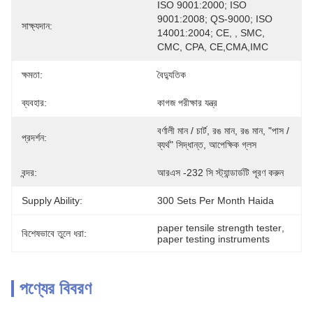
ISO 9001:2000; ISO 
9001:2008; QS-9000; ISO 
সাক্ষ্যদান:
14001:2004; CE, , SMC, 
CMC, CPA, CE,CMA,IMC
ক্ষমতা:
বৈদ্যুতিক
ব্যবহার:
কাগজ পরীক্ষার যন্ত্র
বর্ণালী মান / চার্ট, রঙ মান, রঙ মান, "পাস / 
প্রদর্শন:
ব্যর্থ" সিদ্ধান্ত, আপেক্ষিক গ্লস
বন্দর:
আরএস -232 সি স্ট্যান্ডার্ডটি পূরণ করুন
Supply Ability:
300 Sets Per Month Haida
paper tensile strength tester
, 
বিশেষভাবে তুলে ধরা:
paper testing instruments
পণ্যের বিবরণ