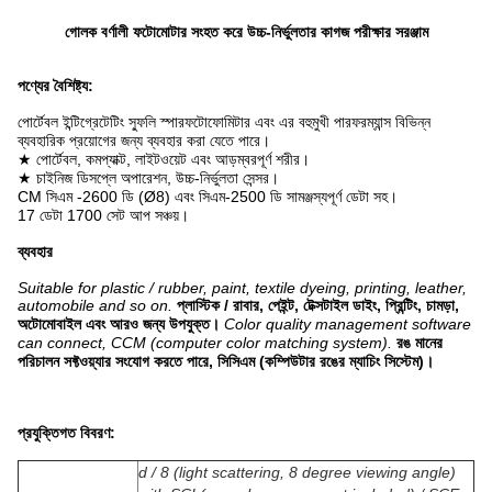
গোলক বর্ণালী ফটোমোটার সংহত করে উচ্চ-নির্ভুলতার কাগজ পরীক্ষার সরঞ্জাম
পণ্যের বৈশিষ্ট্য:
পোর্টেবল ইন্টিগ্রেটেটিং স্ফুলি স্পারফটোফোমিটার এবং এর বহুমুখী পারফরম্যান্স বিভিন্ন
ব্যবহারিক প্রয়োগের জন্য ব্যবহার করা যেতে পারে।
★ পোর্টেবল, কমপ্যাক্ট, লাইটওয়েট এবং আড়ম্বরপূর্ণ শরীর।
★ চাইনিজ ডিসপ্লে অপারেশন, উচ্চ-নির্ভুলতা সেন্সর।
CM সিএম -2600 ডি (Ø8) এবং সিএম-2500 ডি সামঞ্জস্যপূর্ণ ডেটা সহ।
17 ডেটা 1700 সেট আপ সঞ্চয়।
ব্যবহার
Suitable for plastic / rubber, paint, textile dyeing, printing, leather,
automobile and so on.
প্লাস্টিক / রাবার, পেইন্ট, টেক্সটাইল ডাইং, প্রিন্টিং, চামড়া,
অটোমোবাইল এবং আরও জন্য উপযুক্ত।
Color quality management software
can connect, CCM (computer color matching system).
রঙ মানের
পরিচালন সফ্টওয়্যার সংযোগ করতে পারে, সিসিএম (কম্পিউটার রঙের ম্যাচিং সিস্টেম)।
প্রযুক্তিগত বিবরণ:
d / 8 (light scattering, 8 degree viewing angle)