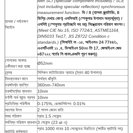
with SCI (specular component included) / SCE
(not including specular reflection) synchronous
measurement function.
ডি / 8 (হালকা স্ক্র্যাটারিং, 8
ডিগ্রি দেখার কোণ) এসসিআই (স্পেকুলার উপাদান অন্তর্ভুক্ত) /
হালকা / পর্যবেক্ষণ
এসসিই (স্পেসুলার প্রতিচ্ছবি সহ নয়) সিঙ্ক্রোনাস পরিমাপ ফাংশন।
সিস্টেম
(Meet CIE No.15, ISO 7724/1, ASTME1164,
DIN5033 Tei17, JIS Z8722 Condition c
standards.)
(সিআইই নং -১৫, আইএসও 24 77৪৪/১,
এএসটিএমই ১১ ,৪, ডিআইএন 50৩৩ তি 17, জেআইএস জেড
৮87২২২ শর্তের সি মানদণ্ডগুলি পূরণ করুন))
গোলকের আকার
Ø52mm
একীকরণ করা হচ্ছে
সেন্সর
সিলিকন ফটোডিয়োড অ্যারে (দ্বৈত 40 উপাদান)
বিভক্তকরণ মানে
পার্থক্য ঝাঁকুনি
তরঙ্গদৈর্ঘ্য ব্যাপ্তি
360nm-740nm
তরঙ্গদৈর্ঘ্যের ব্যবধান
10nm
বর্ণালী অর্ধ ব্যান্ড প্রস্থ
10nm
প্রতিবিম্ব পরিসীমা
0-175%, রেজোলিউশন: 0.01%
আলোর উৎস
2 পালস জেনন বাতি
সময় পরিমাপ
প্রায় 1.5 সেকেন্ড
সর্বনিম্ন পরিমাপ ব্যবধান
3 সেকেন্ড (23 at এ)
প্রায় 1000 বারের 10 সেকেন্ডের বিরতিতে (ক্ষারীয় ব্যাটারি সহ)
ব্যাটারি কর্মক্ষমতা