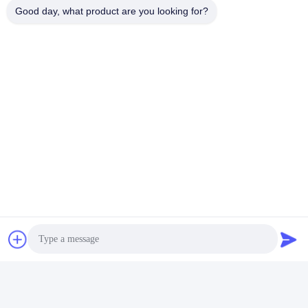
Good day, what product are you looking for?
Paper And Packaging Material Testing Instruments
Packaging Drop Test Equipment
দ্রুত যোগাযোগ
ঠিকানা
রুম 105, বিল্ডিং F4, জেলা F, তিয়ানান ডিজিটাল সিটি, নানচেং জেলা, ডংগুয়ান সিটি,
গুয়াংডং প্রদেশ, চীন
টেলিফোন
86-0769-89055588
ই-মেইল