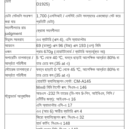
ডেটা
D1925)
ডেটা সেটগুলি সংরক্ষণ
1,700 (এসসিআই / এসসিই ডেটা সদস্যদের একজোড়া সেট করে
করা যায়
প্রতিটি ডেটা)
সহনশীলতার রায়
ক্রোমা সহনশীলতা
judgment
বিদ্যুৎ সরবরাহ
এএ ব্যাটারি (এক্স 4), এসি অ্যাডাপ্টার
আয়তন
69 (ডাব্লু) এক্স 96 (উচ্চ) এক্স 193 (এল) মিমি
ওজন
প্রায় 670g (হোয়াইটবোর্ড / ব্যাটারি অন্তর্ভুক্ত নয়)
অপারেটিং তাপমাত্রা /
5 ℃ থেকে 40 ℃, ঘনত্ব ছাড়াই আপেক্ষিক আর্দ্রতা 80% বা
আর্দ্রতা পরিসীমা
তার চেয়ে কম (35 at এ)
স্টোরেজ তাপমাত্রা /
ঘনত্ব ছাড়াই 0 ℃ থেকে 45 ℃, আপেক্ষিক আর্দ্রতা 80% বা
আর্দ্রতা পরিসীমা
তার চেয়ে কম (35 at এ)
হোয়াইট ক্যালিব্রেশন প্লেট: CM-A145
Mm8 মিমি টার্গেট বক্স: সিএম-এ 146
আরএস -232 সি তারের (ডি-সাব 9-পিন, আইবিএম, পিসি /
স্ট্যান্ডার্ড আনুষাঙ্গিক
এটিটির জন্য): আইএফ-এ 16
এসি অ্যাডাপ্টার এসি-এ 17
এএ (আর 6) ক্ষারীয় ব্যাটারি এক্স 4
জিরো ক্যালিব্রেশন বক্স: সিএম-এ 32
হার্ড কার্টন: সিএম-এ 148