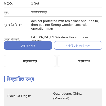
1 Set
MOQ:
আলোচনাযোগ্য
মূল্য:
ach set protected with resin fiber and PP film,
then put into Strong wooden case with
প্যাকেজিং বিবরণ:
operation man
L/C,D/A,D/P,T/T,Western Union,,In cash,
পেমেন্ট শর্তাবলী:
escrow
সেরা দাম পান
এখনই যোগাযোগ করুন
বিস্তারিত তথ্য
পণ্যের বিবরণ
বিস্তারিত তথ্য
Guangdong, China 
Place Of Origin:
(Mainland)