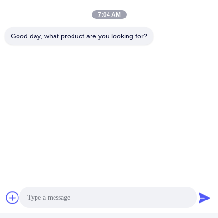
7:04 AM
Good day, what product are you looking for?
ট্যাগ:
Packaging Testing Instruments
Paper And Packaging Material Testing Instruments
Packaging Drop Test Equipment