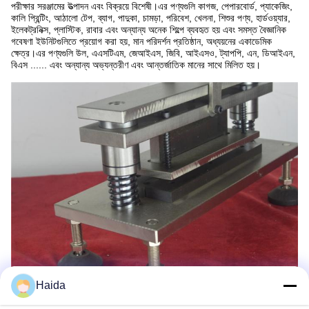
পরীক্ষার সরঞ্জামের উত্পাদন এবং বিক্রয়ে বিশেষী।এর পণ্যগুলি কাগজ, পেপারবোর্ড, প্যাকেজিং,
কালি প্রিন্টিং, আঠালো টেপ, ব্যাগ, পাদুকা, চামড়া, পরিবেশ, খেলনা, শিশুর পণ্য, হার্ডওয়্যার,
ইলেকট্রনিক্স, প্লাস্টিক, রাবার এবং অন্যান্য অনেক শিল্পে ব্যবহৃত হয় এবং সমস্ত বৈজ্ঞানিক
গবেষণা ইউনিটগুলিতে প্রয়োগ করা হয়, মান পরিদর্শন প্রতিষ্ঠান, অধ্যয়নের একাডেমিক
ক্ষেত্র।এর পণ্যগুলি উল, এএসটিএম, জেআইএস, জিবি, আইএসও, ট্যাপপি, এন, ডিআইএন,
বিএস ...... এবং অন্যান্য অভ্যন্তরীণ এবং আন্তর্জাতিক মানের সাথে মিলিত হয়।
Haida