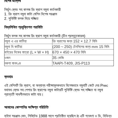
বিশেষ উল্লেখ
নির্ভুল ব্লেড সহ কাগজ রিং ক্রাশ নমুনা কর্তনকারী
1. রিং ক্রাশ নমুনা কাটা মেশিন বিশেষ সরঞ্জাম
2. সুনির্দিষ্ট ফলক দিয়ে সজ্জিত
নিম্নলিখিত প্রযুক্তিগত পরামিতি
নির্ভুল ফলক সহ কাগজ রিং ক্রাশ নমুনা কর্তনকারী (চীন প্রস্তুতকারক)
নমুনা এ এর ​​কাটিয়া
রিং ক্রাশের জন্য 152 × 12.7 মিমি
নমুনা বি কাটিয়া
(200 ~ 250) টেনসিলের জন্য mm 15 মিমি
বাইরের দিকের মাত্রা (L × W × H)
670 × 450 × 470 মিমি
ওজন
35 কেজি
নকশা মানদণ্ড
TAAPI-T409, JIS-P113
ব্যবহার
এই মেশিনটি রিং ক্রাশ, বা অন্যান্য পরীক্ষামূলকভাবে বিশেষভাবে নমুনাটি কেটে দেয় Prec
যথাযথ ব্লেড সহ পেপার রিং ক্রাশের নমুনা কাটারটি সুনির্দিষ্ট ব্লেড সহ সজ্জিত যা নমুনা
প্রান্তটি সাবলীলভাবে কাটা যায়।
আমাদের কোম্পানির সংক্ষিপ্ত পরিচিতি
হাইদা সরঞ্জাম কোং, লিমিটেড 1988 সালে প্রতিষ্ঠিত হয়েছিল It এটি গবেষণা ও ডি, বিভিন্ন