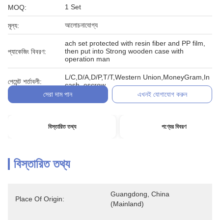
1 Set
MOQ:
আলোচনাযোগ্য
মূল্য:
ach set protected with resin fiber and PP film,
then put into Strong wooden case with
প্যাকেজিং বিবরণ:
operation man
L/C,D/A,D/P,T/T,Western Union,MoneyGram,In
পেমেন্ট শর্তাবলী:
cash, escrow
সেরা দাম পান
এখনই যোগাযোগ করুন
বিস্তারিত তথ্য
পণ্যের বিবরণ
বিস্তারিত তথ্য
Guangdong, China 
Place Of Origin:
(Mainland)