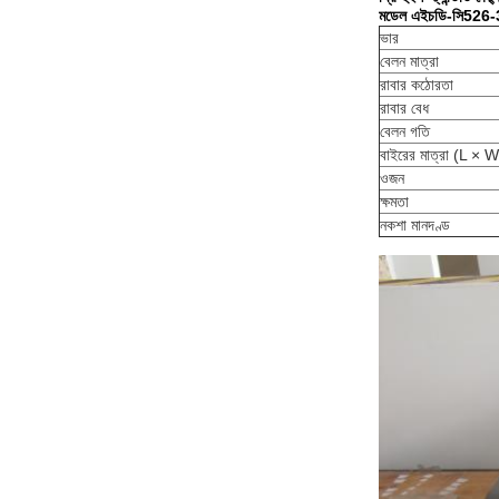
মডেল এইচডি-সি526-
ভার
বেলন মাত্রা
রাবার কঠোরতা
রাবার বেধ
বেলন গতি
বাইরের মাত্রা (L × 
ওজন
ক্ষমতা
নকশা মানদণ্ড