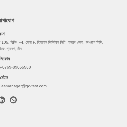
যোগাযোগ
কানা
ম 105, বিল্ডিং F4, জেলা F, তিয়ানান ডিজিটাল সিটি, নানচেং জেলা, ডংগুয়ান সিটি,
য়াংডং প্রদেশ, চীন
েলিফোন
6-0769-89055588
-মেইল
alesmanager@qc-test.com