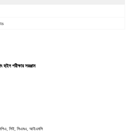
ts
লিং হুইল পরীক্ষার সরঞ্জাম
এ, সিই, সিএমএ, আইএমসি