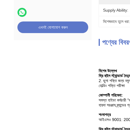
Supply Ability:
বিশেষভাবে তুলে ধরা:
এখনই যোগাযোগ করুন
পণ্যের বিবর
বিশেষ উল্লেখ
থ্রি হুইল স্ট্যান্ডার্ড ব
2. ছুলা শক্তি জন্য নমুন
হোল্ডিং শক্তি পরীক্ষা
কোম্পানী পরিষেবা:
সমস্ত হাইডা কর্মচারী "গ
হায়দা সরঞ্জাম ব্র্যান্
শংসাপত্র
আইএসও 9001: 2000
থ্রি হুইল স্ট্যান্ডার্ড ব