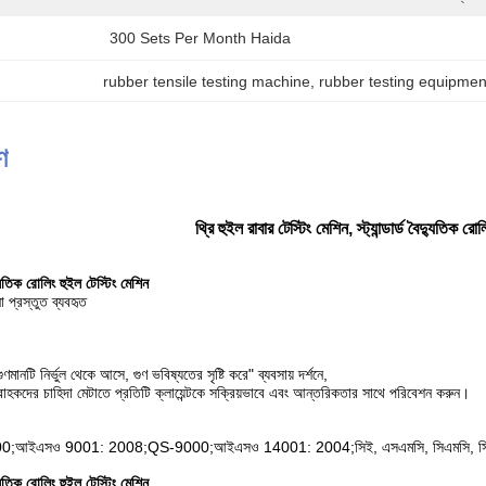
300 Sets Per Month Haida
rubber tensile testing machine
, 
rubber testing equipmen
ণ
থ্রি হুইল রাবার টেস্টিং মেশিন, স্ট্যান্ডার্ড বৈদ্যুতিক রো
ৈদ্যুতিক রোলিং হুইল টেস্টিং মেশিন
া প্রস্তুত ব্যবহৃত
ুণমানটি নির্ভুল থেকে আসে, গুণ ভবিষ্যতের সৃষ্টি করে" ব্যবসায় দর্শনে,
ডের গ্রাহকদের চাহিদা মেটাতে প্রতিটি ক্লায়েন্টকে সক্রিয়ভাবে এবং আন্তরিকতার সাথে পরিবেশন করুন।
;আইএসও 9001: 2008;QS-9000;আইএসও 14001: 2004;সিই, এসএমসি, সিএমসি, সিপি
ৈদ্যুতিক রোলিং হুইল টেস্টিং মেশিন