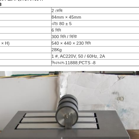
3
2 কেজি
84mm × 45mm
এইচ 80 ± 5
6 মিমি
300 মিমি / মিনিট
W × H)
540 × 440 × 230 মিমি
28Kg
1 #, AC220V, 50 / 60Hz, 2A
সিএনএস-11888;PCTS -8