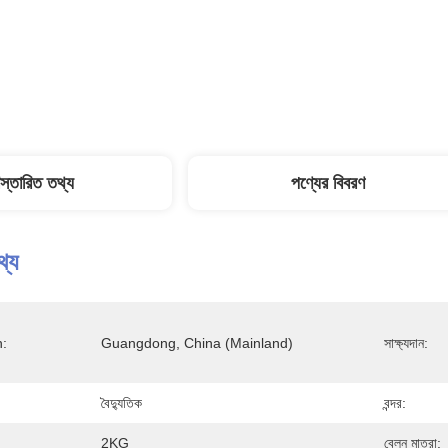
িস্তারিত তথ্য
পণ্যের বিবরণ
থ্য
n:
Guangdong, China (Mainland)
সাক্ষ্যদান:
বৈদ্যুতিক
বন্দর:
2KG
বেলন মাত্রা: