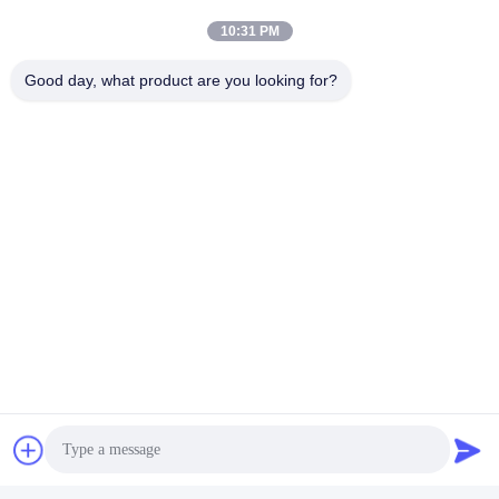
10:31 PM
Good day, what product are you looking for?
ট্যাগ:
Rubber Tensile Testing Machine
Rubber Hardness Tester
Rubber Testing Equipments
দ্রুত যোগাযোগ
ঠিকানা
রুম 105, বিল্ডিং F4, জেলা F, তিয়ানান ডিজিটাল সিটি, নানচেং জেলা, ডংগুয়ান সিটি,
গুয়াংডং প্রদেশ, চীন