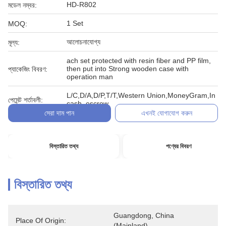
HD-R802
মডেল নম্বর:
1 Set
MOQ:
আলোচনাযোগ্য
মূল্য:
ach set protected with resin fiber and PP film,
then put into Strong wooden case with
প্যাকেজিং বিবরণ:
operation man
L/C,D/A,D/P,T/T,Western Union,MoneyGram,In
পেমেন্ট শর্তাবলী:
cash, escrow
সেরা দাম পান
এখনই যোগাযোগ করুন
বিস্তারিত তথ্য
পণ্যের বিবরণ
বিস্তারিত তথ্য
Guangdong, China 
Place Of Origin:
(Mainland)