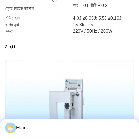
আর = 0.8 মিমি ± 0.2
ব্লেড ফিল্টেড ব্যাসার্ধ
শক্তি হ্রাস
4.0J ≤0.05J; 5.5J ≤0.10J
তাপমাত্রা
15-35 ° সেঃ
ক্ষমতা
220V / 50Hz / 200W
3. ছবি
Haida