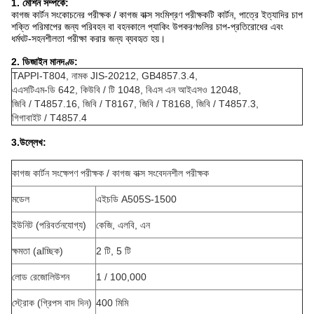
1. মেশিন সম্পর্কে:
কাগজ কার্টন সংকোচনের পরীক্ষক / কাগজ বাক্স সংমিশ্রণ পরীক্ষকটি কার্টন, পাত্রে ইত্যাদির চাপ
শক্তি পরিমাপের জন্য পরিবহন বা বহনকালে প্যাকিং উপকরণগুলির চাপ-প্রতিরোধের এবং
ধর্মঘট-সহনশীলতা পরীক্ষা করার জন্য ব্যবহৃত হয়।
2. ডিজাইন মানদণ্ড:
TAPPI-T804, নামক JIS-20212, GB4857.3.4,
এএসটিএম-ডি 642, কিউবি / টি 1048, বিএস এন আইএসও 12048,
জিবি / T4857.16, জিবি / T8167, জিবি / T8168, জিবি / T4857.3,
গিগাবাইট / T4857.4
3.উল্লেখ:
কাগজ কার্টন সংক্ষেপণ পরীক্ষক / কাগজ বাক্স সংবেদনশীল পরীক্ষক
মডেল
এইচডি A505S-1500
ইউনিট (পরিবর্তনযোগ্য)
কেজি, এলবি, এন
ক্ষমতা (alচ্ছিক)
2 টি, 5 টি
লোড রেজোলিউশন
1 / 100,000
স্ট্রোক (গ্রিপস বাদ দিন)
400 মিমি