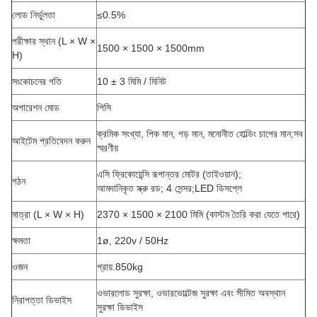
লোড নির্ভুলতা
≤0.5%
পরীক্ষার স্থান (L × W ×
1500 × 1500 × 1500mm
H)
সংকোচনের গতি
10 ± 3 মিমি / মিনিট
অপারেশন মোড
পিসি
ক্রমিক সংখ্যা, পিক মান, গড় মান, মনোনীত হোল্ডিং চাপের মান;সব
আইটেম প্রতিবেদন করুন
স্মরণীয়
এসি ফ্রিকোয়েন্সি রূপান্তর মোটর (তাইওয়ান);
গঠন
আমদানিকৃত স্ক্রু রড; 4 সেন্সর;LED ডিসপ্লে
মাত্রা (L × W × H)
2370 × 1500 × 2100 মিমি (কাস্টম তৈরি করা যেতে পারে)
ক্ষমতা
1ø, 220v / 50Hz
ওজন
প্রায়.850kg
ওভারলোড সুরক্ষা, ওভারভোল্টেজ সুরক্ষা এবং সীমিত অবস্থান
নিরাপত্তা ডিভাইস
সুরক্ষা ডিভাইস