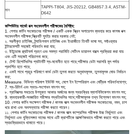
TAPPI-T804, JIS-20212, GB4857.3.4, ASTM-
মান
D642
কম্পিউটার সার্ভো বক্স সংবেদনশীল পরীক্ষকের বৈশিষ্ট্য:
1. পেপার কার্টন সংকোচনের পরীক্ষক / একটি একক স্ক্রিন অপারেশন ব্যবহার করে কাগজ বক্স
সংবেদনশীল পরীক্ষক;স্ক্রিনটি স্যুইচ করার দরকার নেই;
২. সরলীকৃত চাইনিজ, ট্র্যাডিশনাল চাইনিজ এবং ইংরাজীতে তিনটি ভাষা সহ, সফ্টওয়্যার
ইন্টারফেসটি সহজেই পরিবর্তন করা যায়;
৩. উইন্ডোজ প্ল্যাটফর্ম গ্রহণ এবং সমস্ত পরামিতি সেটিংস ডায়ালগ বাক্সে প্রক্রিয়া করা যায়
এবং এটি সহজেই পরিচালনা করে;
৪. টেস্ট রিপোর্টগুলির প্যাটার্নটি স্ব-মনোনীত হতে পারে;পরীক্ষার ডেটা সরাসরি মূল পর্দায়
প্রদর্শিত হতে পারে;
৫. একই সাথে প্রচুর পরিমাণে কার্ভ ডেটা তুলনা করতে অনুবাদমূলক, তুলনামূলক মোড নির্বাচন
করা;
Measure. বিভিন্ন পরিমাপ ইউনিট সহ, মেপে ইন ইম্পেরিয়াল এবং মেট্রিক পরিবর্তনযোগ্য;
7. স্ব-রিটার্ন এবং স্বতঃ-সংশোধন ফাংশন সহ;
৮. গ্রাফিক্সের সবচেয়ে উপযুক্ত আকার অর্জনের জন্য স্বয়ংক্রিয় ম্যাগনিফিকেশন ফাংশন সহ;
9. ব্যবহারকারী-সংজ্ঞায়িত পরীক্ষার পদ্ধতিগুলির সাথে;পরীক্ষামূলক তথ্য বিশ্লেষণ ফাংশন সহ;
10. পেপার কার্টন সংক্ষেপণ পরীক্ষক / কাগজ বাক্স সংবেদনশীল পরীক্ষক সংকোচনের, নমন, চাপ
ধরে রাখা এবং অবসন্নতার পরীক্ষা করতে পারেন।
১১. পেপার কার্টন সংকোচনের পরীক্ষক / কাগজ বাক্স কম্প্রেসিভ পরীক্ষক উচ্চ নির্ভুলতা এবং
নির্ভুলতা এবং যুক্তিসঙ্গত দামের সাথে এটি ক্রাশটিকে তাত্ক্ষণিকভাবে পরীক্ষা করতে পারে এবং
স্বয়ংক্রিয়ভাবে থামাতে পারে।