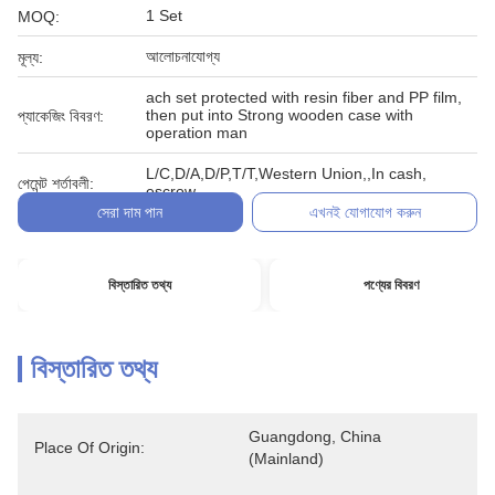
1 Set
MOQ:
আলোচনাযোগ্য
মূল্য:
ach set protected with resin fiber and PP film,
then put into Strong wooden case with
প্যাকেজিং বিবরণ:
operation man
L/C,D/A,D/P,T/T,Western Union,,In cash,
পেমেন্ট শর্তাবলী:
escrow
সেরা দাম পান
এখনই যোগাযোগ করুন
বিস্তারিত তথ্য
পণ্যের বিবরণ
বিস্তারিত তথ্য
Guangdong, China 
Place Of Origin:
(Mainland)