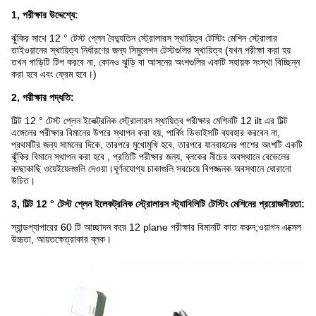
1, পরীক্ষার উদ্দেশ্যে:
ঝুঁকির সাথে 12 ° টেস্ট প্লেন বৈদ্যুতিন স্ট্রোলারস স্থায়িত্ব টেস্টিং মেশিন স্ট্রোলার
তাইওয়ানের স্থায়িত্ব নির্ধারণের জন্য সিমুলেশন টেস্টগুলির স্থায়িত্ব (যখন পরীক্ষা করা হয়
তখন গাড়িটি টিপ করবে না, কোনও ঝুড়ি বা আসনের অংশগুলির একটি সহায়ক সংস্থা বিচ্ছিন্ন
করা হবে এবং ফ্রেম হবে।)
2, পরীক্ষার পদ্ধতি:
টিল্ট 12 ° টেস্ট প্লেন ইলেক্ট্রনিক স্ট্রোলারস স্থায়িত্ব পরীক্ষার মেশিনটি 12 ilt এর টিল্ট
এঙ্গেলের পরীক্ষার বিমানের উপরে স্থাপন করা হয়, পার্কিং ডিভাইসটি ব্যবহার করবেন না,
প্রথমটির জন্য সামনের দিকে, তারপরে মুখোমুখি হবে, তারপরে যানবাহনের পাশের অংশটি একটি
ঝুঁকির বিমানে স্থাপন করা হবে , প্রতিটি পরীক্ষার জন্য, ব্লকের নীচের অবস্থানে বেভেলের
কাছাকাছি ওয়েইয়েলগুলি দেওয়া।ঘূর্ণনযোগ্য চাকাগুলি সবচেয়ে বিপজ্জনক অবস্থানে ঘোরানো
উচিত।
3, টিল্ট 12 ° টেস্ট প্লেন ইলেকট্রনিক স্ট্রোলারস স্ট্যাবিলিটি টেস্টিং মেশিনের প্রয়োজনীয়তা:
স্যান্ডপ্যাপারের 60 টি আচ্ছাদন করে 12 plane পরীক্ষার বিমানটি কাত করুন;ওয়াগন এক্সেল
উচ্চতা, আয়তক্ষেত্রাকার ব্লক।