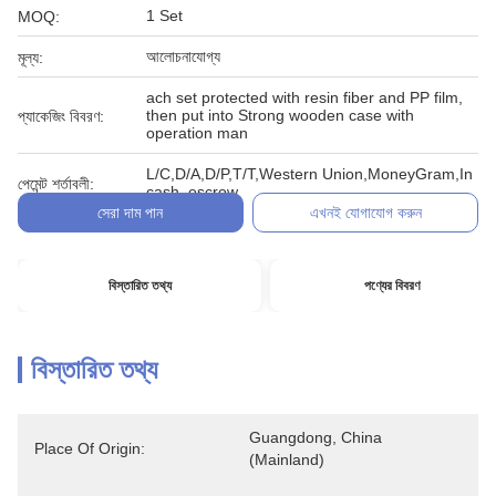
1 Set
MOQ:
আলোচনাযোগ্য
মূল্য:
ach set protected with resin fiber and PP film,
then put into Strong wooden case with
প্যাকেজিং বিবরণ:
operation man
L/C,D/A,D/P,T/T,Western Union,MoneyGram,In
পেমেন্ট শর্তাবলী:
cash, escrow
সেরা দাম পান
এখনই যোগাযোগ করুন
বিস্তারিত তথ্য
পণ্যের বিবরণ
বিস্তারিত তথ্য
Guangdong, China 
Place Of Origin:
(Mainland)