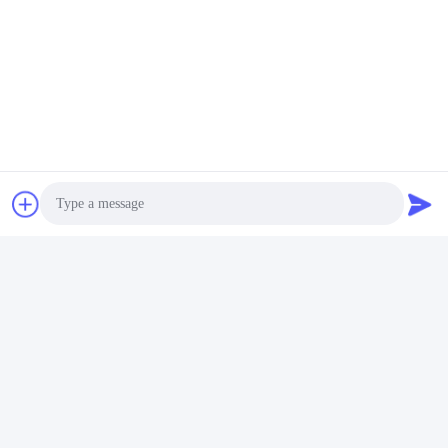
দ্রুত যোগাযোগ
ঠিকানা
রুম 105, বিল্ডিং F4, জেলা F, তিয়ানান ডিজিটাল সিটি, নানচেং জেলা, ডংগুয়ান সিটি,
গুয়াংডং প্রদেশ, চীন
টেলিফোন
86-0769-89055588
ই-মেইল
salesmanager@qc-test.com
Photo
Video Call
Audio Call
গোপনীয়তা নীতি
|
সাইট ম্যাপ
| চীন ভালো মানের প্রসার্য টেস্টিং মেশিন সরবরাহকারী।
কপিরাইট © 2013-2026 Guangdong Haida Equipment Co., Ltd.