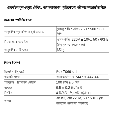
বৈদ্যুতিন কুকওয়্যার টেস্টিং, পট অ্যাবারশন প্রতিরোধের পরীক্ষার সরঞ্জামটির নীচে
জেনারেল স্পেসিফিকেশনস
(ডাব্লু * ডি * এইচ) 750 * 500 * 650
আনুমানিক প্যাকেজিং মাত্রা sions
মিমি
একক-পর্যায়, 220V ± 10%, 50 / 60Hz
বিদ্যুৎ সরবরাহের উত্স
(নিযুক্ত করা যেতে পারে)
আনুমানিক মোট ওজন
65kg
বিশেষ উল্লেখ
ডিজাইন স্ট্যান্ডার্ড
বিএস 7069 এ 1
ক্ষয়কারী প্যাড
"স্কচব্রাইট" নং 7447 বা 447 44
অনুভূমিক পারস্পরিক স্ট্রোক
100 মিমি ± 5 মিমি
দ্রুততা
6.5 ± 0.2 মি / মিনিট
বিপরীত
4 ডিজিটের প্রি-সেট কাউন্টার।
এক ধাপ, এসি 220V, 50 / 60Hz (বা
ক্ষমতা
গ্রাহকের প্রয়োজন অনুসারে)