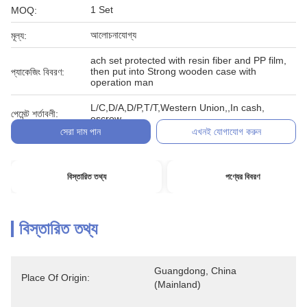
1 Set
MOQ:
আলোচনাযোগ্য
মূল্য:
ach set protected with resin fiber and PP film,
then put into Strong wooden case with
প্যাকেজিং বিবরণ:
operation man
L/C,D/A,D/P,T/T,Western Union,,In cash,
পেমেন্ট শর্তাবলী:
escrow
সেরা দাম পান
এখনই যোগাযোগ করুন
বিস্তারিত তথ্য
পণ্যের বিবরণ
বিস্তারিত তথ্য
Guangdong, China 
Place Of Origin:
(Mainland)