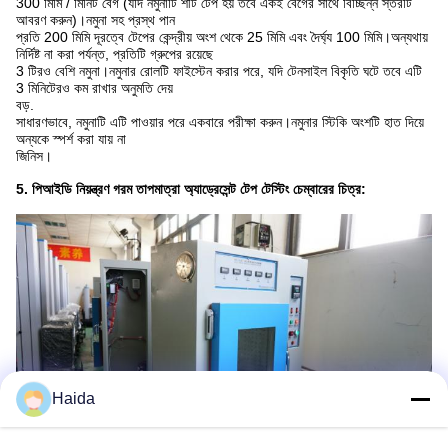
300 মিমি / মিনিট বেগ (যদি নমুনাটি শীট টেপ হয় তবে একই বেগের সাথে বিচ্ছিন্ন স্তরটি
আবরণ করুন)।নমুনা সহ প্রস্থ পান
প্রতি 200 মিমি দূরত্বে টেপের কেন্দ্রীয় অংশ থেকে 25 মিমি এবং দৈর্ঘ্য 100 মিমি।অন্যথায়
নির্দিষ্ট না করা পর্যন্ত, প্রতিটি গ্রুপের রয়েছে
3 টিরও বেশি নমুনা।নমুনার রোলটি ফাইস্টেন করার পরে, যদি টেনসাইল বিকৃতি ঘটে তবে এটি
3 মিনিটেরও কম রাখার অনুমতি দেয়
বড়.
সাধারণভাবে, নমুনাটি এটি পাওয়ার পরে একবারে পরীক্ষা করুন।নমুনার স্টিকি অংশটি হাত দিয়ে
অন্যকে স্পর্শ করা যায় না
জিনিস।
5. পিআইডি নিয়ন্ত্রণ গরম তাপমাত্রা অ্যাড্রেসেন্ট টেপ টেস্টিং চেম্বারের চিত্র:
Haida