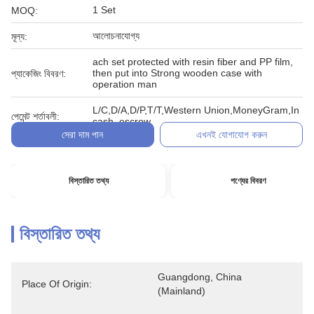
1 Set
MOQ:
আলোচনাযোগ্য
মূল্য:
ach set protected with resin fiber and PP film,
then put into Strong wooden case with
প্যাকেজিং বিবরণ:
operation man
L/C,D/A,D/P,T/T,Western Union,MoneyGram,In
পেমেন্ট শর্তাবলী:
cash, escrow
সেরা দাম পান
এখনই যোগাযোগ করুন
বিস্তারিত তথ্য
পণ্যের বিবরণ
বিস্তারিত তথ্য
Guangdong, China 
Place Of Origin:
(Mainland)