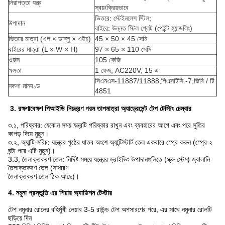
নিরাপত্তা যন্ত্র
স্বয়ংক্রিয়ভাবে
ভিতরে: স্টেইনলেস স্টিল;
উপাদান
বাইরে: উন্নত স্টিল প্লেট (পেইন্ট হ্যান্ডলিং)
ভিতরে মাত্রা (এল × ডাব্লু × এইচ)
45 × 50 × 45 সেমি
বাইরের মাত্রা (L × W × H)
97 × 65 × 110 সেমি
ওজন
105 কেজি
ক্ষমতা
1 ফেজ, AC220V, 15 এ
সিএনএস-11887/11888;পিএসটিসি -7;জিবি / টি
নকশা মানদণ্ড
4851
3. রক্ষণাবেক্ষণ
পিআইডি নিয়ন্ত্রণ গরম তাপমাত্রা অ্যাড্রেসেন্ট টেপ টেস্টিং চেম্বার
৩.১, পরিষ্কার: যেকোন সময় যন্ত্রটি পরিষ্কার রাখুন এবং ব্যবহারের আগে এবং পরে সুতির
কাপড় দিয়ে মুছুন।
৩.২, অ্যান্টি-মরিচ: যন্ত্রের পৃষ্ঠের ধাতব অংশে অ্যান্টিস্টার্ট তেল একবারে স্প্রে করুন (স্প্রে ২
ঘন্টা পরে এটি মুছুন)।
3.3, তৈলাক্তকরণ তেল: নির্দিষ্ট সময়ে যন্ত্রের ড্রাইভিং উপাদানগুলিতে (স্ক্রু স্টেম) জ্বালানি
তৈলাক্তকরণ তেল (সাধারণ
তৈলাক্তকরণ তেল ঠিক আছে)।
4. নমুনা প্রস্তুতি
এর
শিয়ার অ্যাডিশন টেস্টার
টেপ নমুনার রোলের বহির্মুখী লেয়ার 3-5 রাউন্ড টেপ অপসারণের পরে, এর সাথে নমুনার রোলটি
ছড়িয়ে দিন