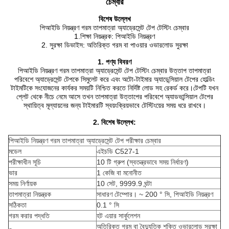
চেম্বার
বিশেষ উল্লেখ
পিআইডি নিয়ন্ত্রণ গরম তাপমাত্রা অ্যাড্রেসেন্ট টেপ টেস্টিং চেম্বার
1.শিক্ষা নিয়ন্ত্রক: পিআইডি নিয়ন্ত্রণ
2. সুরক্ষা ডিভাইস: অতিরিক্ত গরম বা পাওয়ার ওভারলোড সুরক্ষা
1. পণ্য বিবরণ
পিআইডি নিয়ন্ত্রণ গরম তাপমাত্রা অ্যাড্রেসেন্ট টেপ টেস্টিং চেম্বার উত্তাপ তাপমাত্রা
পরিবেশে অ্যাড্রেসেন্ট টেপকে সিমুলেট করে এবং অটো-টাইমার অ্যাডেন্সিয়াল টেপের হোল্ডিং
টাইমটিকে সংযোজনের কার্যকর সময়টি নিশ্চিত করতে নির্দিষ্ট লোড সহ রেকর্ড করে।টেপটি যখন
প্লেট থেকে নীচে নেমে আসে তখন তাপমাত্রা উত্তাপের পরিবেশে অ্যাডভান্সিয়াল টেপের
স্থায়িত্ব মূল্যায়নের জন্য টাইমারটি স্বয়ংক্রিয়ভাবে টেস্টিংয়ের সময় ধরে রাখবে।
2. বিশেষ উল্লেখ:
পিআইডি নিয়ন্ত্রণ গরম তাপমাত্রা অ্যাড্রেসেন্ট টেপ পরীক্ষার চেম্বার
মডেল
এইচডি C527-1
পরীক্ষাধীন সূচি
10 টি গ্রুপ (স্বতন্ত্রভাবে সময় নির্ধারণ)
ভার
1 কেজি বা মনোনীত
সময় নির্ণায়ক
10 সেট, 9999.9 ঘন্টা
তাপমাত্রা নিয়ন্ত্রক
সাধারণ টেম্পোর। ~ 200 ° সি, পিআইডি নিয়ন্ত্রণ
সঠিকতা
0.1 ° সি
গরম করার পদ্ধতি
হট এয়ার সার্কুলেশন
অতিরিক্ত গরম বা বৈদ্যুতিক শক্তি ওভারলোড সুরক্ষা