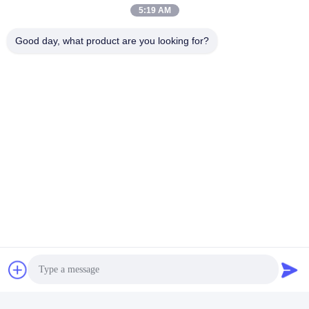
5:19 AM
Good day, what product are you looking for?
ট্যাগ:
Rubber Tensile Testing Machine
Rubber Hardness Tester
Rubber Testing Equipments
দ্রুত যোগাযোগ
ঠিকানা
রুম 105, বিল্ডিং F4, জেলা F, তিয়ানান ডিজিটাল সিটি, নানচেং জেলা, ডংগুয়ান সিটি,
গুয়াংডং প্রদেশ, চীন
টেলিফোন