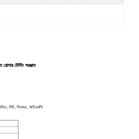
 রোলার টেস্টিং সরঞ্জাম
এ, সিই, সিএমএ, আইএমসি