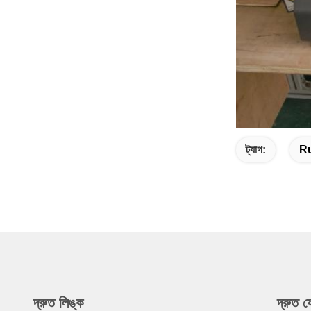
ট্যাগ:
Ru
দ্রুত লিঙ্ক
দ্রুত 