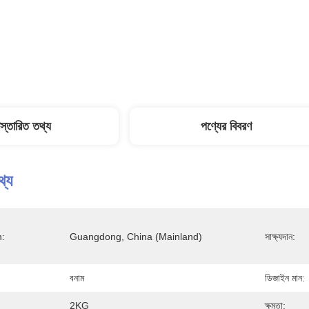
িস্তারিত তথ্য
পণ্যের বিবরণ
থ্য
n:
Guangdong, China (Mainland)
সাক্ষ্যদান:
বনাম
ডিজাইন মান:
2KG
ক্ষমতা: