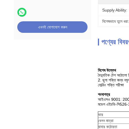
Supply Ability:
বিশেষভাবে তুলে ধরা:
এখনই যোগাযোগ করুন
পণ্যের বিবর
বিশেষ উল্লেখ
বৈদ্যুতিক টেপ আঠালো পি
2. ছুলা শক্তি জন্য নমুন
হোল্ডিং শক্তি পরীক্ষা
শংসাপত্র
আইএসও 9001: 2000
মডেল এইচডি-সি526-
ভার
বেলন মাত্রা
রাবার কঠোরতা