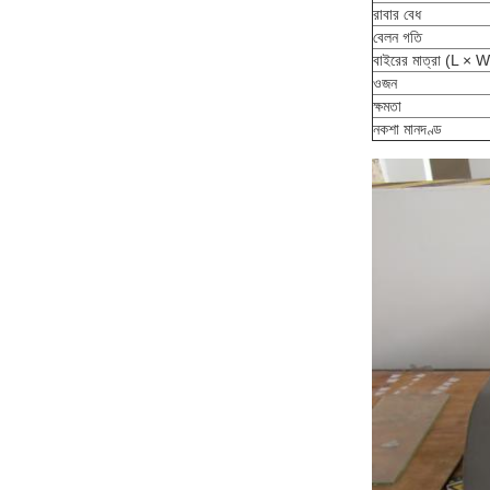
রাবার বেধ
বেলন গতি
বাইরের মাত্রা (L × 
ওজন
ক্ষমতা
নকশা মানদণ্ড