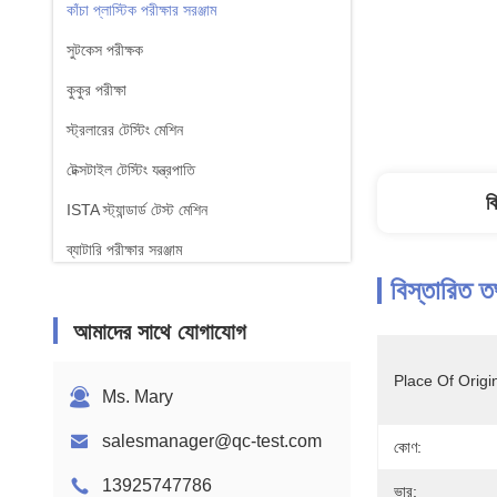
কাঁচা প্লাস্টিক পরীক্ষার সরঞ্জাম
সুটকেস পরীক্ষক
কুকুর পরীক্ষা
স্ট্রলারের টেস্টিং মেশিন
টেক্সটাইল টেস্টিং যন্ত্রপাতি
ব
ISTA স্ট্যান্ডার্ড টেস্ট মেশিন
ব্যাটারি পরীক্ষার সরঞ্জাম
বিস্তারিত ত
রাসায়নিক বিশ্লেষণ মেশিন
আমাদের সাথে যোগাযোগ
জ্বলনযোগ্যতা পরীক্ষার সরঞ্জাম
Place Of Origi
Ms. Mary
salesmanager@qc-test.com
কোণ:
13925747786
ভার: