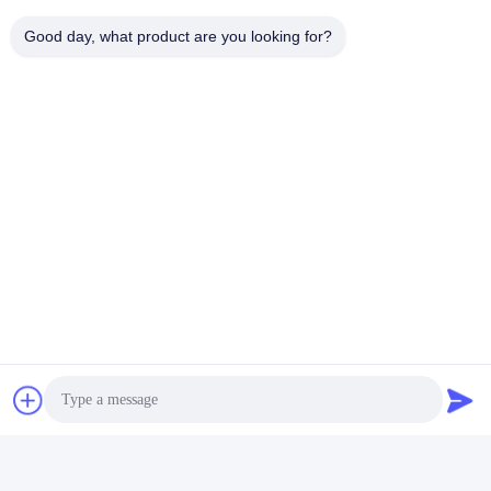
Good day, what product are you looking for?
দ্রুত যোগাযোগ
ঠিকানা
রুম 105, বিল্ডিং F4, জেলা F, তিয়ানান ডিজিটাল সিটি, নানচেং জেলা, ডংগুয়ান সিটি,
গুয়াংডং প্রদেশ, চীন
টেলিফোন
86-0769-89055588
ই-মেইল
salesmanager@qc-test.com
গোপনীয়তা নীতি
|
সাইট ম্যাপ
| চীন ভালো মানের প্রসার্য টেস্টিং মেশিন সরবরাহকারী।
কপিরাইট © 2013-2026 Guangdong Haida Equipment Co., Ltd.
সমস্ত অধিকার সংরক্ষিত।