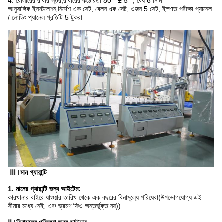
4. রোলারের রাবার স্তর;রাবারের কঠোরতা 80 ° ± 5 °, বেধ 6 মিমি
আনুষাঙ্গিক ইনস্টলেশন;নির্দেশ এক সেট, বেলন এক সেট, ওজন 5 সেট, ইস্পাত পরীক্ষা প্যানেল
/ লোডিং প্যানেল প্রতিটি 5 টুকরা
Ⅲ।মান গ্যারান্টি
1. মানের গ্যারান্টি জন্য আইটেম:
কারখানার বাইরে যাওয়ার তারিখ থেকে এক বছরের বিনামূল্যে পরিষেবা(উপভোগযোগ্য এই
সীমার মধ্যে নেই, এবং ভ্রমণ ফিও অন্তর্ভুক্ত নয়))