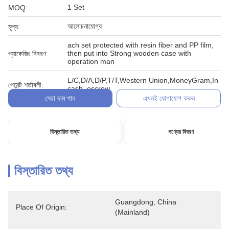
1 Set
MOQ:
আলোচনাযোগ্য
মূল্য:
ach set protected with resin fiber and PP film,
then put into Strong wooden case with
প্যাকেজিং বিবরণ:
operation man
L/C,D/A,D/P,T/T,Western Union,MoneyGram,In
পেমেন্ট শর্তাবলী:
cash, escrow
সেরা দাম পান
এখনই যোগাযোগ করুন
বিস্তারিত তথ্য
পণ্যের বিবরণ
বিস্তারিত তথ্য
Guangdong, China 
Place Of Origin:
(Mainland)