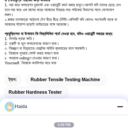
Ⅱ।বিনামূল্যে পরিষেবা জন্য ভাউচার
1. দয়া করে অপারেশন বুকলেট এবং ওয়ারেন্টি কার্ড বজায় রাখুন।আপনি যদি তাদের ছেড়ে দেন
তবে দয়া করে এক মাসের মধ্যে আমাদের বিক্রয়-পরে পরিষেবা বিভাগের সাথে যোগাযোগ
করুন।
২.রুমার তাপমাত্রা আঠালো টেপ ধীরে ধীরে টেস্টিং মেশিনটি যদি কোনও সংশোধনী থাকে বা
আমাদের স্ট্যাম্প ছাড়াই ভাউচারের পক্ষে অকেজো।
প্রযুক্তিগত বা উপাদান ফি নিম্নলিখিত শর্তে নেওয়া হবে, যদিও ওয়ারেন্টি সময়ের মধ্যে:
1. বিপর্যয় দ্বারা ক্ষতি।
2. ত্রুটি বা ভুল অপারেশনের কারণে বাধা।
৩. নিয়ন্ত্রণ বা বিদ্যুতের ভোল্টেজ অবিধি ব্যবহারের ফলে ক্ষয়ক্ষতি।
৪. নিজেকে পুনরায় পোস্ট করার কারণে বাধা
৫. অন্যকে ndingণ দেওয়ার কারণে বাধা।
Yourself. নিজেকে কনফিগার করে বাধা
ট্যাগ:
Rubber Tensile Testing Machine
Rubber Hardness Tester
Rubber Testing Equipments
Haida
5:09 PM