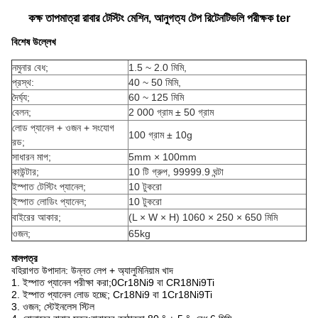
কক্ষ তাপমাত্রা রাবার টেস্টিং মেশিন, আনুগত্য টেপ রিটেনটিভলি পরীক্ষক ter
বিশেষ উল্লেখ
নমুনার বেধ;
1.5 ~ 2.0 মিমি,
প্রস্থ:
40 ~ 50 মিমি,
দৈর্ঘ্য;
60 ~ 125 মিমি
বেলন;
2 000 গ্রাম ± 50 গ্রাম
লোড প্যানেল + ওজন + সংযোগ
100 গ্রাম ± 10g
রড;
সাধারন মাপ;
5mm × 100mm
কাউন্টার;
10 টি গ্রুপ, 99999.9 ঘন্টা
ইস্পাত টেস্টিং প্যানেল;
10 টুকরো
ইস্পাত লোডিং প্যানেল;
10 টুকরো
বাইরের আকার;
(L × W × H) 1060 × 250 × 650 মিমি
ওজন;
65kg
মালপত্র
বহিরাগত উপাদান: উন্নত লেপ + অ্যালুমিনিয়াম খাদ
1. ইস্পাত প্যানেল পরীক্ষা করা;0Cr18Ni9 বা CR18Ni9Ti
2. ইস্পাত প্যানেল লোড হচ্ছে; Cr18Ni9 বা 1Cr18Ni9Ti
3. ওজন; স্টেইনলেস স্টিল