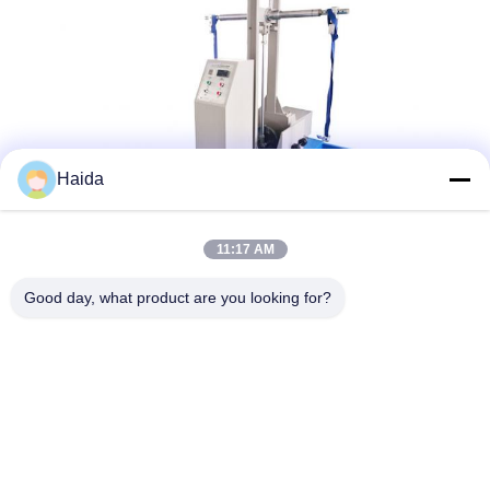
Haida
11:17 AM
Good day, what product are you looking for?
ট্যাগ:
Fatigue Testing Machine
Abrasion Resistance Test Machine
Fatigue Testing Machine