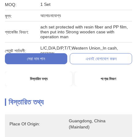
1 Set
MOQ:
আলোচনাযোগ্য
মূল্য:
ach set protected with resin fiber and PP film,
then put into Strong wooden case with
প্যাকেজিং বিবরণ:
operation man
L/C,D/A,D/P,T/T,Western Union,,In cash,
পেমেন্ট শর্তাবলী:
escrow
সেরা দাম পান
এখনই যোগাযোগ করুন
বিস্তারিত তথ্য
পণ্যের বিবরণ
বিস্তারিত তথ্য
Guangdong, China 
Place Of Origin:
(Mainland)