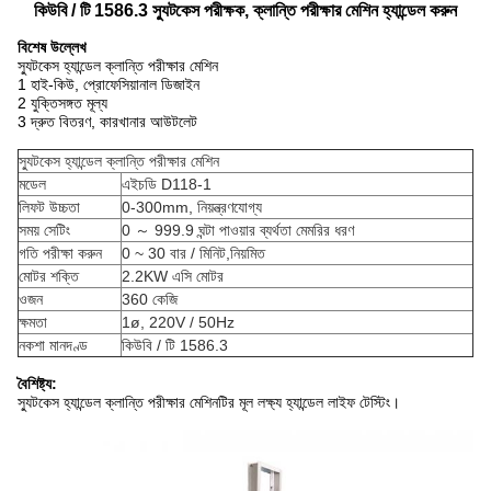
কিউবি / টি 1586.3 স্যুটকেস পরীক্ষক, ক্লান্তি পরীক্ষার মেশিন হ্যান্ডেল করুন
বিশেষ উল্লেখ
স্যুটকেস হ্যান্ডেল ক্লান্তি পরীক্ষার মেশিন
1 হাই-কিউ, প্রোফেসিয়ানাল ডিজাইন
2 যুক্তিসঙ্গত মূল্য
3 দ্রুত বিতরণ, কারখানার আউটলেট
স্যুটকেস হ্যান্ডেল ক্লান্তি পরীক্ষার মেশিন
মডেল
এইচডি D118-1
লিফট উচ্চতা
0-300mm, নিয়ন্ত্রণযোগ্য
সময় সেটিং
0 ～ 999.9 ঘন্টা পাওয়ার ব্যর্থতা মেমরির ধরণ
গতি পরীক্ষা করুন
0 ~ 30 বার / মিনিট,
নিয়মিত
মোটর শক্তি
2.2KW এসি মোটর
ওজন
360 কেজি
ক্ষমতা
1ø, 220V / 50Hz
নকশা মানদণ্ড
কিউবি / টি 1586.3
বৈশিষ্ট্য:
স্যুটকেস হ্যান্ডেল ক্লান্তি পরীক্ষার মেশিনটির মূল লক্ষ্য হ্যান্ডেল লাইফ টেস্টিং।