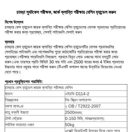
চামড়া স্যুটকেস পরীক্ষক, জার্ক ক্লান্তি পরীক্ষার মেশিন হ্যান্ডেল করুন
বিশেষ উল্লেখ
চামড়ার কেস হ্যান্ডেল জারক ক্লান্তি পরীক্ষার মেশিন হ্যান্ডেলের দোলক প্রভাবের প্রতিরোধের
পরীক্ষা করার জন্য প্রযোজ্য, সেলাই লাইনগুলি সেলাই করুন
ব্যবহার
চামড়ার কেস হ্যান্ডেল জারক ক্লান্তি পরীক্ষার মেশিন হ্যান্ডেলটির দোলক প্রভাবগুলির
সেলাইয়ের লাইনগুলি এবং লাগেজগুলির পুরো কাঠামোটির প্রতিরোধের পরীক্ষা করার জন্য
প্রযোজ্য।পরীক্ষার পদ্ধতিগুলি নিম্নরূপ: প্রথমে বিবৃত লোড ওজনের সাথে বস্তুটি লোড
করুন।এবং তারপরে প্রতি মিনিটে 30 বার গতি এবং 2500 বারের জন্য 4 ইঞ্চির প্রভাবের
উচ্চতার সাথে নমুনার সাথে পরীক্ষা করুন।টিএসটি ফলাফল মানের উন্নতির বিবেচনায় নেওয়া
যেতে পারে।
প্রধান প্রযুক্তিগত পরামিতি:
চামড়ার কেস হ্যান্ডেল জারক ক্লান্তি পরীক্ষার মেশিন
মডেল
এইচডি D114-2
নিয়ন্ত্রকের
টাচ স্ক্রিন অপারেশন
নকশা মানদণ্ড
২ OB / T2922-2007
ধাতু বন্ধনী উচ্চতা
2500mm;
টেস্ট স্ট্রোক
0-150 মিমি, সামঞ্জস্যযোগ্য;
সর্বাধিক ভারবহন ওজন
50kg
এফেক্ট ডিভাইসটি উপরের দিকে যেতে পারে,