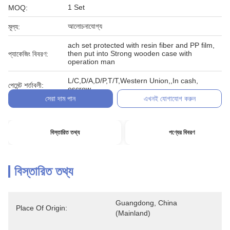
1 Set
MOQ:
আলোচনাযোগ্য
মূল্য:
ach set protected with resin fiber and PP film,
then put into Strong wooden case with
প্যাকেজিং বিবরণ:
operation man
L/C,D/A,D/P,T/T,Western Union,,In cash,
পেমেন্ট শর্তাবলী:
escrow
সেরা দাম পান
এখনই যোগাযোগ করুন
বিস্তারিত তথ্য
পণ্যের বিবরণ
বিস্তারিত তথ্য
Guangdong, China 
Place Of Origin:
(Mainland)