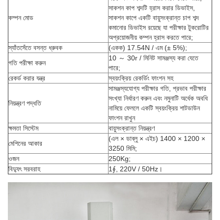
সাকশন কাপ শব্দটি হ্রাস করার ডিভাইস,
কম্পন মোড
সাকশন কাপে একটি বায়ুসংক্রান্ত চাপ শব্দ
কমানোর ডিভাইস রয়েছে যা পরীক্ষার টুকরোটির
অপ্রয়োজনীয় কম্পন হ্রাস করতে পারে;
স্যাঁতসেঁতে বসন্ত ধ্রুবক
(একক) 17.54N / এম (± 5%);
10 ～ 30r / মিনিট সামঞ্জস্য করা যেতে
গতি পরীক্ষা করুন
পারে;
রেকর্ড করার যন্ত্র
স্বয়ংক্রিয় রেকর্ডিং ফাংশন সহ
সামঞ্জস্যযোগ্য পরীক্ষার গতি, প্রভাব পরীক্ষার
সংখ্যা নির্ধারণ করুন এবং নমুনাটি অর্ধেক অবধি
নিয়ন্ত্রণ পদ্ধতি
নামিয়ে ফেললে একটি স্বয়ংক্রিয় শাটডাউন
ফাংশন রাখুন
ক্ষমতা সিস্টেম
বায়ুসংক্রান্ত নিয়ন্ত্রণ
(এল × ডাব্লু × এইচ) 1400 × 1200 ×
মেশিনের আকার
3250 মিমি;
ওজন
250Kg;
বিদ্যুৎ সরবরাহ
1∮, 220V / 50Hz।