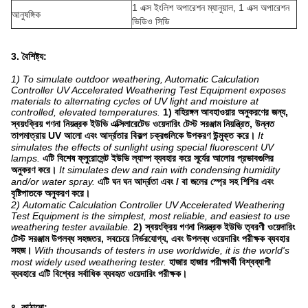
1 এক্স ইংলিশ অপারেশন ম্যানুয়াল, 1 এক্স অপারেশন
আনুষঙ্গিক
ভিডিও সিডি
3. বৈশিষ্ট্য:
1) To simulate outdoor weathering, Automatic Calculation
Controller UV Accelerated Weathering Test Equipment exposes
materials to alternating cycles of UV light and moisture at
controlled, elevated temperatures.
1) বহিরঙ্গন আবহাওয়ার অনুকরণের জন্য,
স্বয়ংক্রিয় গণনা নিয়ন্ত্রক ইউভি এক্সিলারেটেড ওয়েদারিং টেস্ট সরঞ্জাম নিয়ন্ত্রিত, উন্নত
তাপমাত্রায় UV আলো এবং আর্দ্রতার বিকল্প চক্রগুলিকে উপকরণ উন্মুক্ত করে।
It
simulates the effects of sunlight using special fluorescent UV
lamps.
এটি বিশেষ ফ্লুরোসেন্ট ইউভি ল্যাম্প ব্যবহার করে সূর্যের আলোর প্রভাবগুলির
অনুকরণ করে।
It simulates dew and rain with condensing humidity
and/or water spray.
এটি ঘন ঘন আর্দ্রতা এবং / বা জলের স্প্রে সহ শিশির এবং
বৃষ্টিপাতকে অনুকরণ করে।
2) Automatic Calculation Controller UV Accelerated Weathering
Test Equipment is the simplest, most reliable, and easiest to use
weathering tester available.
2) স্বয়ংক্রিয় গণনা নিয়ন্ত্রক ইউভি ত্বরণী ওয়েদারিং
টেস্ট সরঞ্জাম উপলব্ধ সহজতর, সবচেয়ে নির্ভরযোগ্য, এবং উপলব্ধ ওয়েদারিং পরীক্ষক ব্যবহার
সহজ।
With thousands of testers in use worldwide, it is the world's
most widely used weathering tester.
হাজার হাজার পরীক্ষার্থী বিশ্বব্যাপী
ব্যবহারে এটি বিশ্বের সর্বাধিক ব্যবহৃত ওয়েদারিং পরীক্ষক।
৪. কাঠামো: