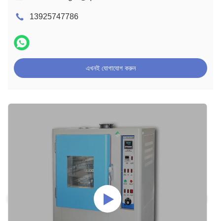
13925747786
এখনই যোগাযোগ করুন