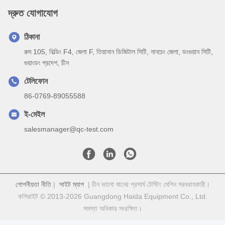
দ্রুত যোগাযোগ
ঠিকানা
রুম 105, বিল্ডিং F4, জেলা F, তিয়ানান ডিজিটাল সিটি, নানচেং জেলা, ডংগুয়ান সিটি,
গুয়াংডং প্রদেশ, চীন
টেলিফোন
86-0769-89055588
ই-মেইল
salesmanager@qc-test.com
গোপনীয়তা নীতি
|
সাইট ম্যাপ
| চীন ভালো মানের প্রসার্য টেস্টিং মেশিন সরবরাহকারী।
কপিরাইট © 2013-2026 Guangdong Haida Equipment Co., Ltd.
সমস্ত অধিকার সংরক্ষিত।