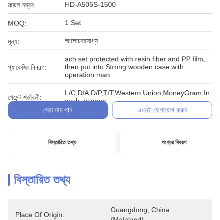
HD-A505S-1500
মডেল নম্বর:
1 Set
MOQ:
আলোচনাযোগ্য
মূল্য:
ach set protected with resin fiber and PP film,
then put into Strong wooden case with
প্যাকেজিং বিবরণ:
operation man
L/C,D/A,D/P,T/T,Western Union,MoneyGram,In
পেমেন্ট শর্তাবলী:
cash, escrow
সেরা দাম পান
এখনই যোগাযোগ করুন
বিস্তারিত তথ্য
পণ্যের বিবরণ
বিস্তারিত তথ্য
Guangdong, China 
Place Of Origin:
(Mainland)