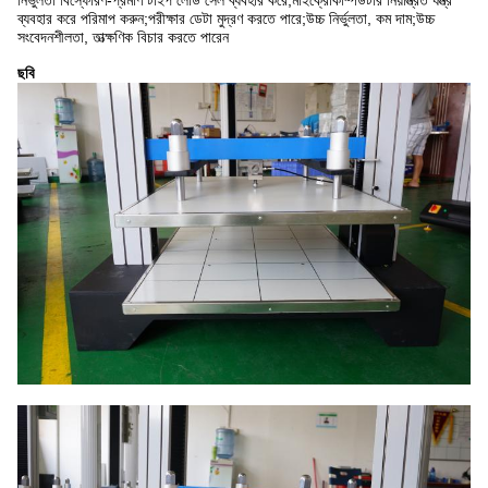
নির্ভুলতা বিস্ফোরণ-প্রমাণ টাইপ লোড সেল ব্যবহার করে;মাইক্রোকম্পিউটার নিয়ন্ত্রিত যন্ত্র
ব্যবহার করে পরিমাপ করুন;পরীক্ষার ডেটা মুদ্রণ করতে পারে;উচ্চ নির্ভুলতা, কম দাম;উচ্চ
সংবেদনশীলতা, তাত্ক্ষণিক বিচার করতে পারেন
ছবি