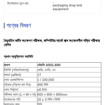
, 
বিশেষভাবে তুলে ধরা:
packaging drop test 
equipment
পণ্যের বিবরণ
বৈদ্যুতিন কার্টন সংক্ষেপণ পরীক্ষক, কম্পিউটার সার্ভো বাক্স সংবেদনশীল শক্তি পরীক্ষার
মেশিন
প্রধান প্রযুক্তিগত পরামিতি
মডেল
এইচডি A501-600
ইউনিট (পরিবর্তনযোগ্য)
কেজি, এলবি, এন
ক্ষমতা (alচ্ছিক)
1T
লোড রেজোলিউশন
1 / 100,000
স্ট্রোক (গ্রিপস বাদ দিন)
400 মিমি
লোড নির্ভুলতা
≤0.5%
পরীক্ষার স্থান (L × W × H)
600 × 800 × 800mm
সংকোচনের গতি
10 ± 3 মিমি / মিনিট
অপারেশন মোড
পিসি