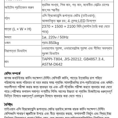
ক্রমিক সংখ্যা, পিক মান, গড় মান, মনোনীত হোল্ডিং চাপের
আইটেম প্রতিবেদন করুন
মান;সব স্মরণীয়
এসি ফ্রিকোয়েন্সি রূপান্তর মোটর (তাইওয়ান);
গঠন
আমদানিকৃত স্ক্রু রড; 4 সেন্সর;LED ডিসপ্লে
2370 × 1500 × 2100 মিমি (কাস্টম তৈরি করা যেতে
মাত্রা (L × W × H)
পারে)
ক্ষমতা
1ø, 220v / 50Hz
ওজন
প্রায়.850kg
ওভারলোড সুরক্ষা, ওভারভোল্টেজ সুরক্ষা এবং সীমিত অবস্থান
নিরাপত্তা ডিভাইস
সুরক্ষা ডিভাইস
TAPPI-T804, JIS-20212, GB4857.3.4,
মান
ASTM-D642
মেশিন সম্পর্কে
কাগজ কনটেইনার কার্টন সংক্ষেপণ টেস্টিং মেশিনটি কার্টন, পাত্রে ইত্যাদির চাপ শক্তি
পরিমাপের জন্য পরিবহন বা বহন করার সময় প্যাকিং সামগ্রীগুলির চাপ-প্রতিরোধের এবং ধর্মঘট-
সহনশীলতা পরীক্ষা করার জন্য ব্যবহৃত হয় এবং এটি স্ট্যাকিং পরীক্ষা করতে ব্যবহার করা যেতে
পারে।পরীক্ষার ফলাফল সমাপ্ত পণ্যটির পিলিং আপের উচ্চতা বা প্যাকিং ডিজাইনের গুরুত্বপূর্ণ
ভিত্তি হিসাবে গুরুত্বপূর্ণ রেফারেন্স হিসাবে ব্যবহার করা যেতে পারে।
বৈশিষ্ট্য
তাইওয়ান এসি ফ্রিকোয়েন্সি রূপান্তর মোটর ড্রাইভ;কাগজ ধারক কার্টন সংক্ষেপণ টেস্টিং
মেশিনগুলি সাধারণ স্ক্রুটিকে উপরে এবং নীচে ব্যবহার করছে, ফলাফলটি নির্ভুল এবং স্থির;উচ্চ