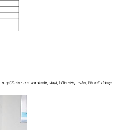
ডস, rugেউখেলান বোর্ড এবং বাক্সগুলি, চামড়া, ফিল্টার কাপড়, রেক্সিন, ইসি জাতীয় বিস্তৃত