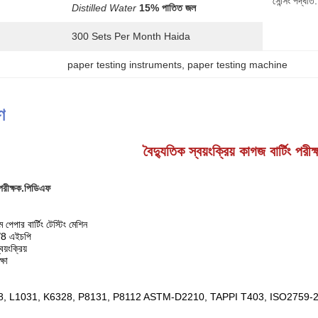
সেন্সিং পদ্ধতি:
Distilled Water
15% পাতিত জল
300 Sets Per Month Haida
paper testing instruments
, 
paper testing machine
ণ
বৈদ্যুতিক স্বয়ংক্রিয় কাগজ বার্টিং পরীক
 পরীক্ষক.পিডিএফ
্ম পেপার বার্টিং টেস্টিং মেশিন
1/8 এইচপি
য়ংক্রিয়
্ষা
8, L1031, K6328, P8131, P8112 ASTM-D2210, TAPPI T403, ISO2759-2