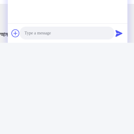
আমাদের নিউজলেটার
আমাদের নিউজলেটারে সাবস্ক্রাইব করুন এবং আরও অনেক কিছু পেতে পারেন।
Photo
Video Call
Audio Call
আমাদের সাথে যোগাযোগ