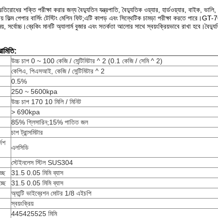
রতিরোধের শক্তি পরীক্ষা করার জন্য বৈদ্যুতিন যন্ত্রপাতি, বৈদ্যুতিক ওয়্যার, হার্ডওয়্যার, বাইক
ক্রিয় ফিল্ম পেপার বার্সিং টেস্টিং মেশিন ফিট;এটি কাপড় এবং সিন্থেটিক চামড়া পরীক্ষা করতে পা
য়, সর্বোচ্চ।ব্রেকিং মানটি অ্যালার্ম বুজার এবং সতর্কতা আলোর সাথে স্বয়ংক্রিয়ভাবে রাখা হবে।বৈদ্যুতিন
রামিতি:
উচ্চ চাপ 0 ~ 100 কেজি / সেন্টিমিটার ^ 2 (0.1 কেজি / সেমি ^ 2)
কেপিএ, পিএসআই, কেজি / সেন্টিমিটার ^ 2
0.5%
250 ~ 5600kpa
উচ্চ চাপ 170 10 মিলি / মিনিট
> 690kpa
85% গ্লিসারিন;15% পাতিত জল
চাপ ট্রান্সমিটার
দেশ
এলসিডি
স্টেইনলেস স্টিল SUS304
্ছে
31.5 0.05 মিমি ব্যাস
্ছে
31.5 0.05 মিমি ব্যাস
অ্যান্টি ভাইব্রেশন মোটর 1/8 এইচপি
স্বয়ংক্রিয়
445425525 মিমি