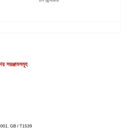
চাপ ট্রান্সমিটার
্ষার সরঞ্জামসমূহ
001, GB / T1539