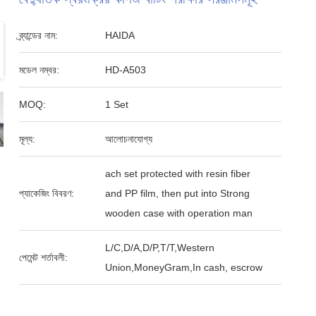
ব্র্যান্ডের নাম:
HAIDA
মডেল নম্বর:
HD-A503
MOQ:
1 Set
মূল্য:
আলোচনাযোগ্য
ach set protected with resin fiber
প্যাকেজিং বিবরণ:
and PP film, then put into Strong
wooden case with operation man
L/C,D/A,D/P,T/T,Western
পেমেন্ট শর্তাবলী:
Union,MoneyGram,In cash, escrow