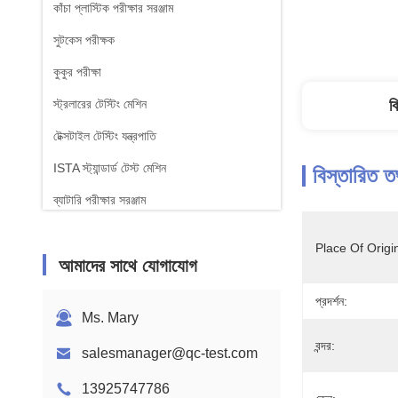
কাঁচা প্লাস্টিক পরীক্ষার সরঞ্জাম
সুটকেস পরীক্ষক
কুকুর পরীক্ষা
স্ট্রলারের টেস্টিং মেশিন
ব
টেক্সটাইল টেস্টিং যন্ত্রপাতি
ISTA স্ট্যান্ডার্ড টেস্ট মেশিন
বিস্তারিত ত
ব্যাটারি পরীক্ষার সরঞ্জাম
রাসায়নিক বিশ্লেষণ মেশিন
Place Of Origi
আমাদের সাথে যোগাযোগ
জ্বলনযোগ্যতা পরীক্ষার সরঞ্জাম
প্রদর্শন:
Ms. Mary
বন্দর:
salesmanager@qc-test.com
13925747786