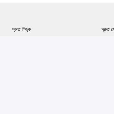
দ্রুত লিঙ্ক
দ্রুত 
বাড়ি
ঠি
রু
আমাদের সম্বন্ধে
গু
পণ্য
ট
খবর
8
আমাদের সাথে যোগাযোগ
ই
s