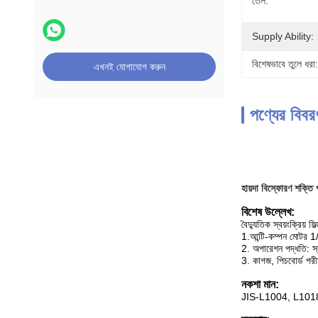
তেল:
Supply Ability:
বিশেষভাবে তুলে ধরা:
এখনই যোগাযোগ করুন
পণ্যের বিবর
হায়দা বিস্ফোরণ শক্তি
বিশেষ উল্লেখ:
বৈদ্যুতিক স্বয়ংক্রিয় ফিল
1.আন্টি-কম্পন মোটর 
2. অপারেশন পদ্ধতি: স্ব
3. কাগজ, পিচবোর্ড পরীক
নকশা মান:
JIS-L1004, L101