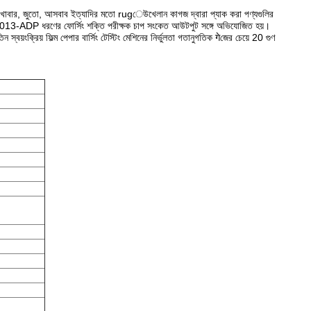
, ভালি, খাবার, জুতো, আসবাব ইত্যাদির মতো rugেউখেলান কাগজ দ্বারা প্যাক করা পণ্যগুলির
রে।GT-7013-ADP ধরণের ফোর্সিং শক্তি পরীক্ষক চাপ সংকেত আউটপুট সঙ্গে অভিযোজিত হয়।
 স্বয়ংক্রিয় ফিল্ম পেপার বার্সিং টেস্টিং মেশিনের নির্ভুলতা গতানুগতিক गेজের চেয়ে 20 গুণ