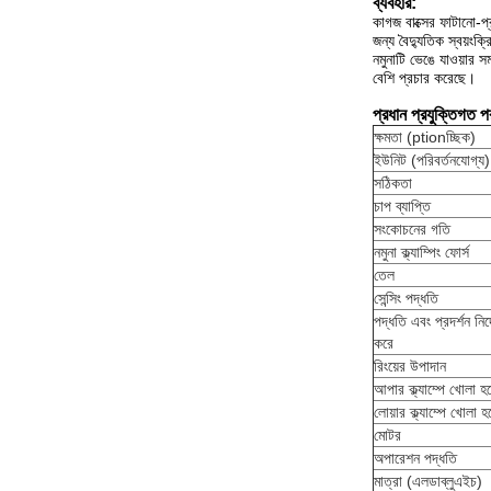
ব্যবহার:
কাগজ বাক্সের ফাটানো-প্
জন্য বৈদ্যুতিক স্বয়ং
নমুনাটি ভেঙে যাওয়ার সম
বেশি প্রচার করেছে।
প্রধান প্রযুক্তিগত প
ক্ষমতা (ptionচ্ছিক)
ইউনিট (পরিবর্তনযোগ্য)
সঠিকতা
চাপ ব্যাপ্তি
সংকোচনের গতি
নমুনা ক্ল্যাম্পিং ফোর্স
তেল
সেন্সিং পদ্ধতি
পদ্ধতি এবং প্রদর্শন নির্
করে
রিংয়ের উপাদান
আপার ক্ল্যাম্পে খোলা হচ
লোয়ার ক্ল্যাম্পে খোলা হচ
মোটর
অপারেশন পদ্ধতি
মাত্রা (এলডাব্লুএইচ)