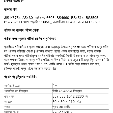
মেশিন পড়ছে F
নকশার মান:
JIS-K6754, A5430, আইএসও 6603, BS4660, BS4514, BS3505,
BS2782: 11 অংশ: পদ্ধতি 1108A ,, এএসটিএম D5420, ASTM D3029
পতিত বল প্রভাব পরীক্ষা মেশিন
পতিত বলের প্রভাব পরীক্ষা মেশিন পণ্য বিবরণ:
প্লাস্টিক / সিরামিক / গ্লাস ফাইবার এবং অন্যান্য উপকরণ দৃ fast়তার পরীক্ষার জন্য ফলিং
বল প্রভাব পরীক্ষার মেশিন।পরীক্ষার পদ্ধতি: বলের ওজন সরবরাহের জন্য, বলের প্রভাব
পরীক্ষা করার জন্য পরীক্ষামূলক মেশিন পরীক্ষার পদ্ধতিটি নির্দিষ্ট উচ্চতার সাথে সামঞ্জস্য করুন,
যাতে গুণমান নির্ধারণের জন্য ক্ষতির পরিমাণের উপর নির্ভর করে নমুনার বিরুদ্ধে ফ্রি ফলস।2 মি
অবধি দূরত্বের পতন, ড্রপ ওজন 1.25 কেজি থেকে 10 কেজি মধ্যে সমন্বয় করা যায়,
বিভিন্ন ধরণের নমুনা ধারক সরবরাহ করতে পারে।
প্রধান প্রযুক্তিগত পরামিতি:
সর্বোচ্চ উচ্চতা
2m
পতনশীল বল নিয়ন্ত্রণ
ডিসি solenoid নিয়ন্ত্রণ
বল ওজন
357,533,1042,2280 জি
আয়তন
50 × 50 × 210 সেমি
ওজন
প্রায় 30 কেজি
শক্তির উৎস
220V / 50Hz