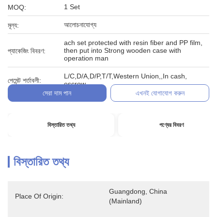
1 Set
MOQ:
আলোচনাযোগ্য
মূল্য:
ach set protected with resin fiber and PP film,
then put into Strong wooden case with
প্যাকেজিং বিবরণ:
operation man
L/C,D/A,D/P,T/T,Western Union,,In cash,
পেমেন্ট শর্তাবলী:
escrow
সেরা দাম পান
এখনই যোগাযোগ করুন
বিস্তারিত তথ্য
পণ্যের বিবরণ
বিস্তারিত তথ্য
Guangdong, China 
Place Of Origin:
(Mainland)