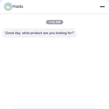
Haida
7:41 AM
Good day, what product are you looking for?
ট্যাগ:
Rubber Tensile Testing Machine
Rubber Hardness Tester
Rubber Testing Equipments
দ্রুত যোগাযোগ
ঠিকানা