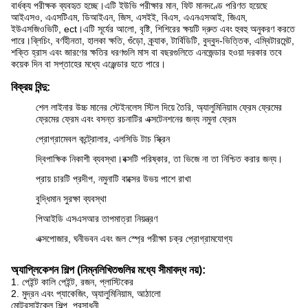
বার্ধক্য পরীক্ষক ব্যবহৃত হচ্ছে।এটি ইউভি পরীক্ষার মান, ফিট মানদণ্ডে পরিণত হয়েছে
আইএসও, এএসটিএম, ডিআইএন, জিস, এসইই, বিএস, এএনএসআই, জিএম,
ইউএসজিওভিটি, ect।এটি সূর্যের আলো, বৃষ্টি, শিশিরের ক্ষয়টি দ্রুত এবং হুবহু অনুকরণ করতে
পারে।ব্লিচিং, বর্ণহীনতা, হালকা ক্ষতি, গুঁড়ো, ক্র্যাক, টার্বিডিটি, বুদ্বুদ-ভিত্তিক, এম্বিটারমেন্ট,
শক্তি হ্রাস এবং জারণের ক্ষতির ধরণগুলি মাস বা বছরগুলিতে এনজেন্ডার হওয়া দরকার তবে
কয়েক দিন বা সপ্তাহের মধ্যে এঞ্জেন্ডার হতে পারে।
বিক্রয় বিন্দু:
শেল লাইনার উচ্চ মানের স্টেইনলেস স্টিল দিয়ে তৈরি, অ্যালুমিনিয়াম ফ্রেম ফ্রেমের
ফ্রেমের ফ্রেম এবং বসন্ত রচনাটির এক্সটেনশনের জন্য নমুনা ফ্রেম
প্রোগ্রামেবল কন্ট্রোলার, এলসিডি টাচ স্ক্রিন
দ্বিপাক্ষিক নিকাশী ব্যবস্থা।বক্সটি পরিষ্কার, তা ভিজে না তা নিশ্চিত করার জন্য।
প্রায় চারটি প্রদীপ, নমুনাটি বাক্সের উভয় পাশে রাখা
বুদ্ধিমান সুরক্ষা ব্যবস্থা
পিআইডি এসএসআর তাপমাত্রা নিয়ন্ত্রণ
এক্সপোজার, ঘনীভবন এবং জল স্প্রে পরীক্ষা চক্র প্রোগ্রামযোগ্য
অ্যাপ্লিকেশন শিল্প (নিম্নলিখিতগুলির মধ্যে সীমাবদ্ধ নয়):
1. পেইন্ট কালি পেইন্ট, রজন, প্লাস্টিকের
2. মুদ্রন এবং প্যাকেজিং, অ্যালুমিনিয়াম, আঠালো
মোটরসাইকেল শিল্প, প্রসাধনী,