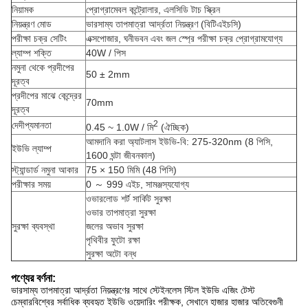
নিয়ামক
প্রোগ্রামেবল কন্ট্রোলার, এলসিডি টাচ স্ক্রিন
নিয়ন্ত্রণ মোড
ভারসাম্য তাপমাত্রা আর্দ্রতা নিয়ন্ত্রণ (বিটিএইচসি)
পরীক্ষা চক্র সেটিং
এক্সপোজার, ঘনীভবন এবং জল স্প্রে পরীক্ষা চক্র প্রোগ্রামযোগ্য
ল্যাম্প শক্তি
40W / পিস
নমুনা থেকে প্রদীপের
50 ± 2mm
দূরত্ব
প্রদীপের মাঝে কেন্দ্রের
70mm
দূরত্ব
2
দেদীপ্যমানতা
0.45 ~ 1.0W / মি
(ঐচ্ছিক)
আমদানি করা অ্যাটলাস ইউভি-বি: 275-320nm (8 পিসি,
ইউভি ল্যাম্প
1600 ঘন্টা জীবনকাল)
স্ট্যান্ডার্ড নমুনা আকার
75 × 150 মিমি (48 পিসি)
পরীক্ষার সময়
0 ～ 999 এইচ, সামঞ্জস্যযোগ্য
ওভারলোড শর্ট সার্কিট সুরক্ষা
ওভার তাপমাত্রা সুরক্ষা
সুরক্ষা ব্যবস্থা
জলের অভাব সুরক্ষা
পৃথিবীর ফুটো রক্ষা
সুরক্ষা অটো বন্ধ
পণ্যের বর্ণনা:
ভারসাম্য তাপমাত্রা আর্দ্রতা নিয়ন্ত্রণের সাথে স্টেইনলেস স্টিল ইউভি এজিং টেস্ট
চেম্বার
বিশ্বের সর্বাধিক ব্যবহৃত ইউভি ওয়েদারিং পরীক্ষক, সেখানে হাজার হাজার অতিবেগুনী