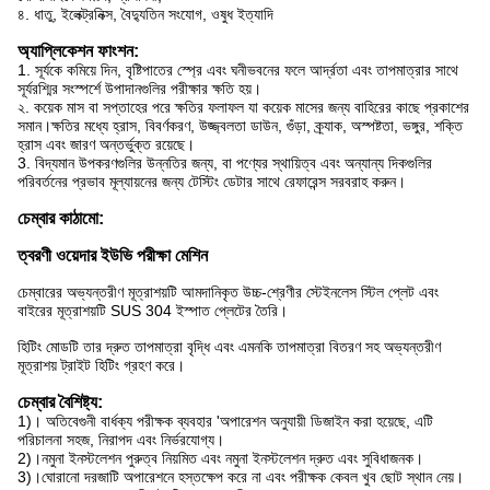
৪. ধাতু, ইলেক্ট্রনিক্স, বৈদ্যুতিন সংযোগ, ওষুধ ইত্যাদি
অ্যাপ্লিকেশন ফাংশন:
1. সূর্যকে কমিয়ে দিন, বৃষ্টিপাতের স্প্রে এবং ঘনীভবনের ফলে আর্দ্রতা এবং তাপমাত্রার সাথে
সূর্যরশ্মির সংস্পর্শে উপাদানগুলির পরীক্ষার ক্ষতি হয়।
২. কয়েক মাস বা সপ্তাহের পরে ক্ষতির ফলাফল যা কয়েক মাসের জন্য বাহিরের কাছে প্রকাশের
সমান।ক্ষতির মধ্যে হ্রাস, বিবর্ণকরণ, উজ্জ্বলতা ডাউন, গুঁড়া, ক্র্যাক, অস্পষ্টতা, ভঙ্গুর, শক্তি
হ্রাস এবং জারণ অন্তর্ভুক্ত রয়েছে।
3. বিদ্যমান উপকরণগুলির উন্নতির জন্য, বা পণ্যের স্থায়িত্ব এবং অন্যান্য দিকগুলির
পরিবর্তনের প্রভাব মূল্যায়নের জন্য টেস্টিং ডেটার সাথে রেফারেন্স সরবরাহ করুন।
চেম্বার কাঠামো:
ত্বরণী ওয়েদার ইউভি পরীক্ষা মেশিন
চেম্বারের অভ্যন্তরীণ মূত্রাশয়টি আমদানিকৃত উচ্চ-শ্রেণীর স্টেইনলেস স্টিল প্লেট এবং
বাইরের মূত্রাশয়টি SUS 304 ইস্পাত প্লেটের তৈরি।
হিটিং মোডটি তার দ্রুত তাপমাত্রা বৃদ্ধি এবং এমনকি তাপমাত্রা বিতরণ সহ অভ্যন্তরীণ
মূত্রাশয় ট্রাইট হিটিং গ্রহণ করে।
চেম্বার বৈশিষ্ট্য:
1)। অতিবেগুনী বার্ধক্য পরীক্ষক ব্যবহার 'অপারেশন অনুযায়ী ডিজাইন করা হয়েছে, এটি
পরিচালনা সহজ, নিরাপদ এবং নির্ভরযোগ্য।
2)।নমুনা ইনস্টলেশন পুরুত্ব নিয়মিত এবং নমুনা ইনস্টলেশন দ্রুত এবং সুবিধাজনক।
3)।ঘোরানো দরজাটি অপারেশনে হস্তক্ষেপ করে না এবং পরীক্ষক কেবল খুব ছোট স্থান নেয়।