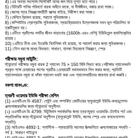
4)।এর অনন্য সংশ্লেষ সিস্টেমটি নলের জল দিয়ে তৃপ্ত হতে পারে।
5)।হিটারটি পানির পরিবর্তে ধারক অধীনে থাকে, যা দীর্ঘজীবন, বজায় রাখা সহজ।
6)।জলের স্তর নিয়ন্ত্রণকারীটি বক্সের বাইরে, নিরীক্ষণ করা সহজ।
7)।মেশিনে ট্রাকল রয়েছে, সরানো সুবিধাজনক।
8)।কম্পিউটার প্রোগ্রামিং সুবিধাজনক, স্বয়ংক্রিয়ভাবে উদ্বেগজনক যখন ভুল পরিচালিত বা
ত্রুটিযুক্ত হয়।
9)।এটিতে প্রদীপের নলটির জীবন বাড়ানোর (1600h এরও বেশি) ইরিডিয়েন্স ক্যালিব্রেটার
রয়েছে।
10)।এটিতে চীনা এবং ইংরেজি নির্দেশিকা বই রয়েছে, যা পরামর্শ করার জন্য সুবিধাজনক।
11)।তিন ধরণের মধ্যে বিভক্ত: সাধারণ, হালকা বিড়ম্বনা নিয়ন্ত্রণ, স্প্রে
পরীক্ষার নমুনা মাউন্টিং:
স্ট্যান্ডার্ড পরীক্ষার নমুনা ধারক 2 প্যানেল 75 × 150 মিমি স্থিত করে।পরীক্ষার প্যানেলগুলি
প্রকৃত পক্ষে চেম্বারের পাশের প্রাচীর।চেম্বারটি যথাযথভাবে সিল করার জন্য, প্রতিটি
প্যানেলধারক নমুনা বা ফাঁকা প্যানেল ভরাট করা এবং প্যানেলধারীদের জায়গায় রাখা জরুরি।
নকশা মানদণ্ড:
ত্বরণী ওয়েদার ইউভি পরীক্ষা মেশিন
(1) এএসটিএম ডি 4587: পেইন্ট এবং সম্পর্কিত কোটিংয়ের ফ্লুরোসেন্ট ইউভি-কনডেন্সেশন
এক্সপোজারগুলির জন্য স্ট্যান্ডার্ড অনুশীলন
(২) এএসটিএম ডি 4799: বিটুমিনাস পদার্থগুলির জন্য ত্বরণযুক্ত ওয়েদারিং টেস্টের শর্ত এবং
পদ্ধতিগুলির জন্য স্ট্যান্ডার্ড অনুশীলন (ফ্লুরোসেন্ট ইউভি, জলের স্প্রে এবং কনডেনসেশন
পদ্ধতি)
(3) আইএসও 4892-1: প্লাস্টিক - ল্যাবরেটরি আলোর উত্সগুলিতে এক্সপোজারের পদ্ধতি -
পর্ব 1: সাধারণ গাইডেন্স
(4) আইএসও 4892-3: প্লাস্টিক - ল্যাবরেটরি আলোর উত্সগুলিতে এক্সপোজারের পদ্ধতি -