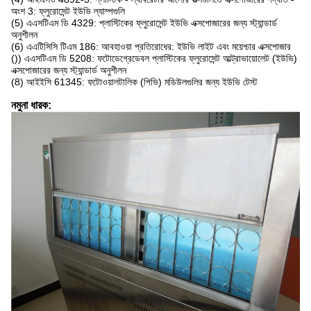
অংশ 3: ফ্লুরোসেন্ট ইউভি ল্যাম্পগুলি
(5) এএসটিএম ডি 4329: প্লাস্টিকের ফ্লুরোসেন্ট ইউভি এক্সপোজারের জন্য স্ট্যান্ডার্ড
অনুশীলন
(6) এএটিসিসি টিএম 186: আবহাওয়া প্রতিরোধের: ইউভি লাইট এবং ময়েশ্চার এক্সপোজার
()) এএসটিএম ডি 5208: ফটোডেগ্রেডেবল প্লাস্টিকের ফ্লুরোসেন্ট আল্ট্রাভায়োলেট (ইউভি)
এক্সপোজারের জন্য স্ট্যান্ডার্ড অনুশীলন
(8) আইইসি 61345: ফটোওয়ালটালিক (পিভি) মডিউলগুলির জন্য ইউভি টেস্ট
নমুনা ধারক: