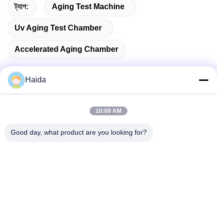
ট্যাগ:
Aging Test Machine
Uv Aging Test Chamber
Accelerated Aging Chamber
Haida
দ্রুত যোগাযোগ
10:08 AM
Good day, what product are you looking for?
ঠিকানা
রুম 105, বিল্ডিং F4, জেলা F, তিয়ানান ডিজিটাল সিটি, নানচেং জেলা, ডংগুয়ান সিটি,
গুয়াংডং প্রদেশ, চীন
টেলিফোন
86-0769-89055588
ই-মেইল