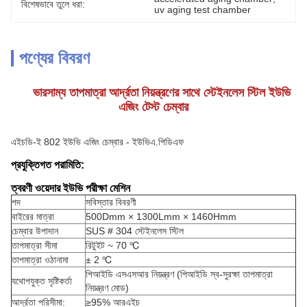
বিশেষভাবে তুলে ধরা:
uv aging test chamber
পণ্যের বিবরণ
ভারসাম্য তাপমাত্রা আর্দ্রতা নিয়ন্ত্রণের সাথে স্টেইনলেস স্টিল ইউভি
এজিং টেস্ট চেম্বার
এইচডি-ই 802 ইউভি এজিং চেম্বার - ইউভিএ.পিডিএফ
প্রযুক্তিগত পরামিতি:
ত্বরণী ওয়েদার ইউভি পরীক্ষা মেশিন
পদ
সবিস্তার বিবরণী
বাইরের মাত্রা
500Dmm × 1300Lmm × 1460Hmm
চেম্বার উপাদান
SUS # 304 স্টেইনলেস স্টিল
তাপমাত্রা সীমা
রিটুইট ~ 70 ℃
তাপমাত্রা ওঠানামা
± 2 ℃
পিআইডি এসএসআর নিয়ন্ত্রণ (পিআইডি স্ব-সুরক্ষা তাপমাত্রা
যথোপযুক্ত সৃষ্টিকর্তা
নিয়ন্ত্রণ মোড)
আর্দ্রতা পরিসীমা:
≥95% আরএইচ