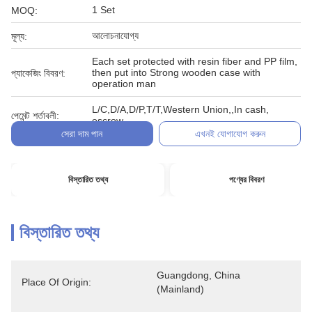
1 Set
MOQ:
আলোচনাযোগ্য
মূল্য:
Each set protected with resin fiber and PP film,
then put into Strong wooden case with
প্যাকেজিং বিবরণ:
operation man
L/C,D/A,D/P,T/T,Western Union,,In cash,
পেমেন্ট শর্তাবলী:
escrow
সেরা দাম পান
এখনই যোগাযোগ করুন
বিস্তারিত তথ্য
পণ্যের বিবরণ
বিস্তারিত তথ্য
Guangdong, China 
Place Of Origin:
(Mainland)