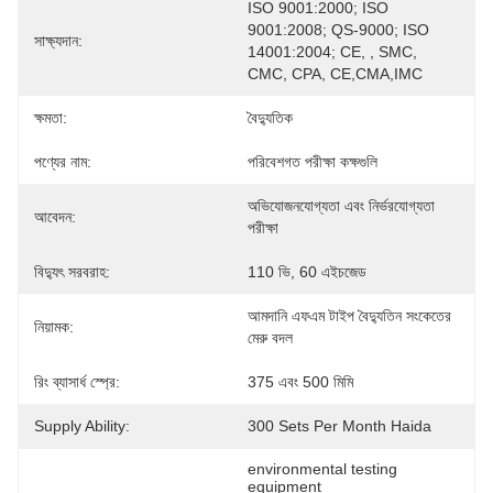
ISO 9001:2000; ISO 
9001:2008; QS-9000; ISO 
সাক্ষ্যদান:
14001:2004; CE, , SMC, 
CMC, CPA, CE,CMA,IMC
ক্ষমতা:
বৈদ্যুতিক
পণ্যের নাম:
পরিবেশগত পরীক্ষা কক্ষগুলি
অভিযোজনযোগ্যতা এবং নির্ভরযোগ্যতা 
আবেদন:
পরীক্ষা
বিদ্যুৎ সরবরাহ:
110 ভি, 60 এইচজেড
আমদানি এফএম টাইপ বৈদ্যুতিন সংকেতের 
নিয়ামক:
মেরু বদল
রিং ব্যাসার্ধ স্প্রে:
375 এবং 500 মিমি
Supply Ability:
300 Sets Per Month Haida
environmental testing 
equipment