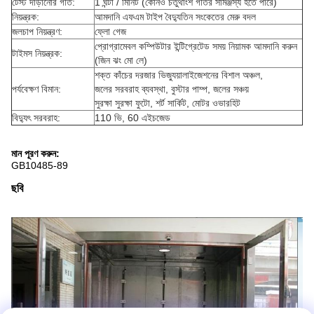
টেস্ট দাঁড়ানোর গতি:
1 ঘন্টা / মিনিট (কোনও চতুর্থাংশ গতির সামঞ্জস্য হতে পারে)
নিয়ন্ত্রক:
আমদানি এফএম টাইপ বৈদ্যুতিন সংকেতের মেরু বদল
জলচাপ নিয়ন্ত্রণ:
ফ্লো গেজ
প্রোগ্রামেবল কম্পিউটার ইন্টিগ্রেটেড সময় নিয়ামক আমদানি করুন
টাইমস নিয়ন্ত্রক:
(জিন ঝং মো লে)
শক্ত কাঁচের দরজার ভিজ্যুয়ালাইজেশনের বিশাল অঞ্চল,
পর্যবেক্ষণ বিমান:
জলের সরবরাহ ব্যবস্থা, বুস্টার পাম্প, জলের সঞ্চয়
সুরক্ষা সুরক্ষা ফুটো, শর্ট সার্কিট, মোটর ওভারহিট
বিদ্যুৎ সরবরাহ:
110 ভি, 60 এইচজেড
মান পূরণ করুন:
GB10485-89
ছবি