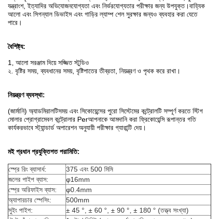
যন্ত্রাংশ, ইত্যাদির অভিযোজনযোগ্যতা এবং নির্ভরযোগ্যতার পরীক্ষার জন্য উপযুক্ত।বাহ্যিক
আলো এবং সিগন্যাল ডিভাইস এবং গাড়ির ল্যাম্প শেল সুরক্ষার জন্যও ব্যবহার করা যেতে
পারে।
বৈশিষ্ট্য:
1, আলো সরঞ্জাম দিয়ে সজ্জিত স্টুডিও
২. বৃষ্টির সময়, ব্যবধানের সময়, বৃষ্টিপাতের তীব্রতা, নিয়ন্ত্রণ ও পৃথক করে রাখা।
নিয়ন্ত্রণ ব্যবস্থা:
(জার্মানি) অ্যাডমিরালটিসময় এবং সিকোয়েন্সের পুরো সিস্টেমের কন্ট্রোলটি সম্পূর্ণ করতে স্টিগ
মোলার প্রোগ্রামেবল কন্ট্রোলার Perআপনাকে আমদানি করা ফ্রিকোয়েন্সি রূপান্তর গতি
কার্যকরভাবে স্ট্যান্ডার্ড অপারেশন অনুযায়ী পরীক্ষার গ্যারান্টি দেয়।
ম
ই প্রধান প্রযুক্তিগত পরামিতি:
স্প্রে রিং ব্যাসার্ধ:
375 এবং 500 মিমি
জলের পাইপ ব্যাস:
φ16mm
স্প্রে অরিফাইস ব্যাস:
φ0.4mm
অ্যাপারচার স্পেসিং:
500mm
সুইং পাইপ:
± 45 °, ± 60 °, ± 90 °, ± 180 ° (তত্ত্ব সংখ্যা)