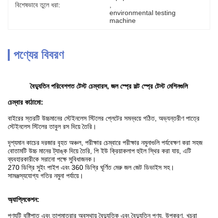
বিশেষভাবে তুলে ধরা:
, 
environmental testing 
machine
পণ্যের বিবরণ
বৈদ্যুতিন পরিবেশগত টেস্ট চেম্বারস, জল স্প্রে সল্ট স্প্রে টেস্ট মেশিনগুলি
চেম্বার কাঠামো:
বাইরের স্তরটি উচ্চমানের স্টেইনলেস স্টিলের প্লেটের সমন্বয়ে গঠিত, অভ্যন্তরীণ পাত্রে
স্টেইনলেস স্টিলের তাবুল রস দিয়ে তৈরি।
দৃশ্যমান কাচের দরজার বৃহত অঞ্চল, পরীক্ষার চেম্বারে পরীক্ষার নমুনাগুলি পর্যবেক্ষণ করা সহজ
বোতামটি উচ্চ মানের ট্যাঙ্ক দিয়ে তৈরি, পি ইউ ক্রিয়াকলাপ হুইল স্থির করা যায়, এটি
ব্যবহারকারীকে সরানো পক্ষে সুবিধাজনক।
270 ডিগ্রি সুইং পাইপ এবং 360 ডিগ্রি ঘূর্ণিত মেরু জল জেট ডিভাইস সহ।
সামঞ্জস্যযোগ্য গতির নমুনা পর্যায়ে।
অ্যাপ্লিকেশন:
পণ্যটি বৃষ্টিপাত এবং তাপমাত্রার অবস্থায় বৈদ্যুতিক এবং বৈদ্যুতিন পণ্য, উপকরণ, খুচরা