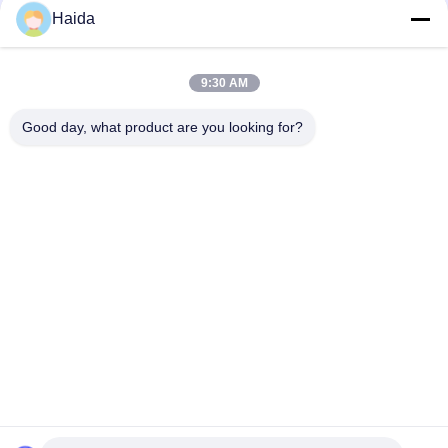
Haida
9:30 AM
Good day, what product are you looking for?
ট্যাগ:
পরিবেশগত টেস্টিং মেশিন
পরিবেশগত পরীক্ষার সরঞ্জাম
আর্দ্রতা তাপমাত্রা পরীক্ষা চেম্বার
দ্রুত যোগাযোগ
ঠিকানা