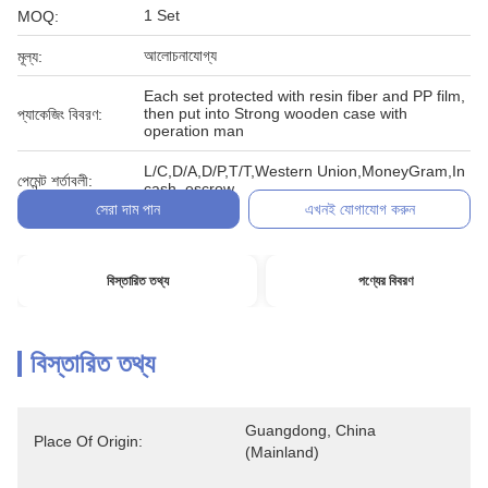
1 Set
MOQ:
আলোচনাযোগ্য
মূল্য:
Each set protected with resin fiber and PP film,
then put into Strong wooden case with
প্যাকেজিং বিবরণ:
operation man
L/C,D/A,D/P,T/T,Western Union,MoneyGram,In
পেমেন্ট শর্তাবলী:
cash, escrow
সেরা দাম পান
এখনই যোগাযোগ করুন
বিস্তারিত তথ্য
পণ্যের বিবরণ
বিস্তারিত তথ্য
Guangdong, China 
Place Of Origin:
(Mainland)