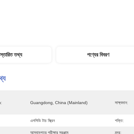
িস্তারিত তথ্য
পণ্যের বিবরণ
থ্য
n:
Guangdong, China (Mainland)
সাক্ষ্যদান:
এলসিডি টাচ স্ক্রিন
শক্তি:
আসবাবপত্র পরীক্ষার সরঞ্জাম
বন্দর: