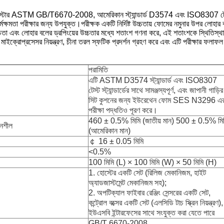
েস্টার ASTM GB/T6670-2008, আমেরিকান স্ট্যান্ডার্ড D3574 এবং ISO8307 টেস্টিং স
র্মক্ষমতা পরীক্ষার জন্য উপযুক্ত।পরীক্ষক একটি নির্দিষ্ট উচ্চতায় ফোমের নমুনার উপর লো
 উচ্চতা এবং লোহার বলের ড্রপিংয়ের উচ্চতার মধ্যে শতাংশ গণনা করে, এই শতাংশকে স্থিতিস্
 মাইক্রোপ্রসেসর নিয়ন্ত্রণ, চীনা তরল স্ফটিক প্রদর্শন গ্রহণ করে এবং এটি পরীক্ষার ফলাফল
পরামিতি
এটি ASTM D3574 স্ট্যান্ডার্ড এবং ISO8307
টেস্ট স্ট্যান্ডার্ডের সাথে সামঞ্জস্যপূর্ণ, এবং জাপানী গাড়ির
সিট কুশনের জন্য ইউরেথেন ফোম SES N3296 এ
পরীক্ষা পদ্ধতিও পূরণ করে।
460 ± 0.5% মিমি (জাতীয় মান) 500 ± 0.5% মি
তনশীল
(আমেরিকান মান)
￠ 16 ± 0.05 মিমি
<0.5%
100 মিমি (L) × 100 মিমি (W) × 50 মিমি (H)
1. হোস্টের একটি সেট (রিলিজ মেকানিজম, হাইট
অ্যাডজাস্টমেন্ট মেকানিজম সহ);
2. অপটিক্যাল ফাইবার রেঞ্জিং সেন্সরের একটি সেট,
কন্ট্রোল বক্সের একটি সেট (এলসিডি টাচ স্ক্রিন নিয়ন্ত্রণ),
ইউএসবি ইন্টারফেসের সাথে সংযুক্ত করা যেতে পারে
GB/T 6670-2008