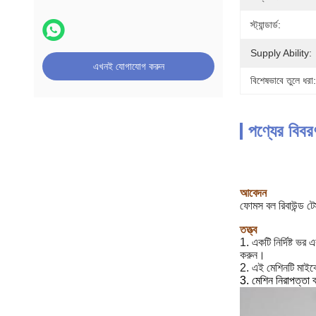
স্ট্যান্ডার্ড:
Supply Ability:
এখনই যোগাযোগ করুন
বিশেষভাবে তুলে ধরা:
পণ্যের বিবর
আবেদন
ফোমস বল রিবাউন্ড টে
তত্ত্ব
1. একটি নির্দিষ্ট ভর
করুন।
2. এই মেশিনটি মাইক্
3. মেশিন নিরাপত্তা ব্