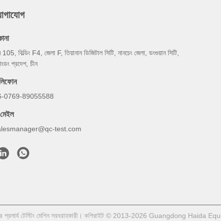
যোগাযোগ
কানা
ম 105, বিল্ডিং F4, জেলা F, তিয়ানান ডিজিটাল সিটি, নানচেং জেলা, ডংগুয়ান সিটি,
য়াংডং প্রদেশ, চীন
েলিফোন
6-0769-89055588
-মেইল
alesmanager@qc-test.com
ের প্রসার্য টেস্টিং মেশিন সরবরাহকারী। কপিরাইট © 2013-2026 Guangdong Haida Equ