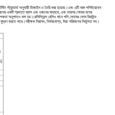
্ট্যান্ডার্ড অনুযায়ী ডিজাইন ও তৈরি করা হয়েছে।এবং এটি নরম পলিউরেথেন
হার বলের একটি প্রদত্ত ব্যাস এবং ওজনের মাধ্যমে, এবং তারপর লোহার বলের
থাপকতা অনুপাতও বলা হয়।রেসিলিয়েন্স রেশিও মানে পলি ফোমের ফোম রিবাউন্ড
 মুদ্রণ করতে পারে।পরীক্ষক নিরাপদ, নির্ভরযোগ্য, উচ্চ পরিমাপের নির্ভুলতা সহ।
র
মি