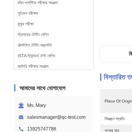
কাঁচা প্লাস্টিক পরীক্ষার সরঞ্জাম
সুটকেস পরীক্ষক
কুকুর পরীক্ষা
স্ট্রলারের টেস্টিং মেশিন
টেক্সটাইল টেস্টিং যন্ত্রপাতি
ব
ISTA স্ট্যান্ডার্ড টেস্ট মেশিন
ব্যাটারি পরীক্ষার সরঞ্জাম
বিস্তারিত ত
রাসায়নিক বিশ্লেষণ মেশিন
আমাদের সাথে যোগাযোগ
জ্বলনযোগ্যতা পরীক্ষার সরঞ্জাম
Place Of Origi
Ms. Mary
salesmanager@qc-test.com
নিয়ন্ত্রণ পদ্ধতি:
13925747786
পণ্যের নাম: