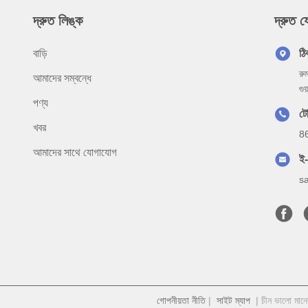
দ্রুত লিঙ্ক
দ্রুত 
বাড়ি
ঠি
রু
আমাদের সম্বন্ধে
গু
পণ্য
ট
খবর
8
আমাদের সাথে যোগাযোগ
ই
s
গোপনীয়তা নীতি
|
সাইট ম্যাপ
| চীন ভালো মান