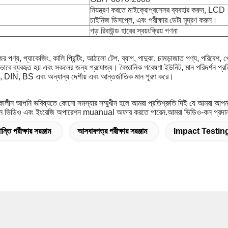
নিয়ন্ত্রণ করতে মাইক্রোপ্রসেসর ব্যবহার করুন, LCD
চাইনিজ ডিসপ্লে, এবং পরীক্ষার ডেটা মুদ্রণ করুন।
গড় রিবাউন্ড হারের স্বয়ংক্রিয় গণনা
 পণ্য, প্যাকেজিং, কালি প্রিন্টিং, আঠালো টেপ, ব্যাগ, পাদুকা, চামড়াজাত পণ্য, পরিবেশ, খেল
াপকভাবে ব্যবহৃত হয় এবং সকলের জন্য প্রযোজ্য। বৈজ্ঞানিক গবেষণা ইউনিট, মান পরিদর্শ
N, BS এবং অন্যান্য দেশীয় এবং আন্তর্জাতিক মান পূরণ করে।
 চলাকালীন আপনি ভবিষ্যতে কোনো সমস্যার সম্মুখীন হলে আমরা প্রতিশ্রুতি দিই যে আমরা আপনা
 ভিডিও এবং ইংরেজি অপারেশন muanual অফার করতে পারেন.আমরা ভিডিও-কন প্রদান
ান্তি পরীক্ষার সরঞ্জাম
আসবাবপত্র পরীক্ষার সরঞ্জাম
Impact Testin