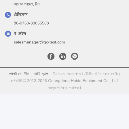
গুয়াংডং প্রদেশ, চীন
টেলিফোন
86-0769-89055588
ই-মেইল
salesmanager@qc-test.com
গোপনীয়তা নীতি
|
সাইট ম্যাপ
| চীন ভালো মানের প্রসার্য টেস্টিং মেশিন সরবরাহকারী।
কপিরাইট © 2013-2026 Guangdong Haida Equipment Co., Ltd.
সমস্ত অধিকার সংরক্ষিত।