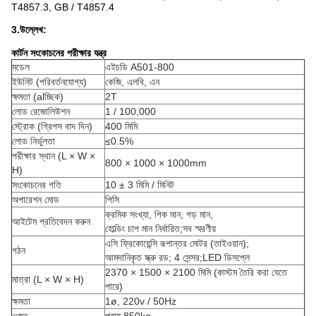
T4857.3, GB / T4857.4
3.উল্লেখ:
কার্টন সংকোচনের পরীক্ষার যন্ত্র
মডেল
এইচডি A501-800
ইউনিট (পরিবর্তনযোগ্য)
কেজি, এলবি, এন
ক্ষমতা (alচ্ছিক)
2T
লোড রেজোলিউশন
1 / 100,000
স্ট্রোক (গ্রিপস বাদ দিন)
400 মিমি
লোড নির্ভুলতা
≤0.5%
পরীক্ষার স্থান (L × W ×
800 × 1000 × 1000mm
H)
সংকোচনের গতি
10 ± 3 মিমি / মিনিট
অপারেশন মোড
পিসি
ক্রমিক সংখ্যা, পিক মান, গড় মান,
আইটেম প্রতিবেদন করুন
হোল্ডিং চাপ মান নির্ধারিত;সব স্মরণীয়
এসি ফ্রিকোয়েন্সি রূপান্তর মোটর (তাইওয়ান);
গঠন
আমদানিকৃত স্ক্রু রড; 4 সেন্সর;LED ডিসপ্লে
2370 × 1500 × 2100 মিমি (কাস্টম তৈরি করা যেতে
মাত্রা (L × W × H)
পারে)
ক্ষমতা
1ø, 220v / 50Hz