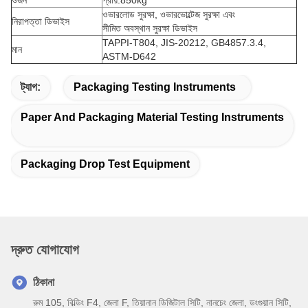
ওজন
প্রায়.850kg
ওভারলোড সুরক্ষা, ওভারভোল্টেজ সুরক্ষা এবং
নিরাপত্তা ডিভাইস
সীমিত অবস্থান সুরক্ষা ডিভাইস
TAPPI-T804, JIS-20212, GB4857.3.4,
মান
ASTM-D642
ট্যাগ:
Packaging Testing Instruments
Paper And Packaging Material Testing Instruments
Packaging Drop Test Equipment
দ্রুত যোগাযোগ
ঠিকানা
রুম 105, বিল্ডিং F4, জেলা F, তিয়ানান ডিজিটাল সিটি, নানচেং জেলা, ডংগুয়ান সিটি,