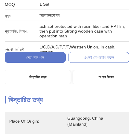
1 Set
MOQ:
আলোচনাযোগ্য
মূল্য:
ach set protected with resin fiber and PP film,
then put into Strong wooden case with
প্যাকেজিং বিবরণ:
operation man
L/C,D/A,D/P,T/T,Western Union,,In cash,
পেমেন্ট শর্তাবলী:
escrow
সেরা দাম পান
এখনই যোগাযোগ করুন
বিস্তারিত তথ্য
পণ্যের বিবরণ
বিস্তারিত তথ্য
Guangdong, China 
Place Of Origin:
(Mainland)