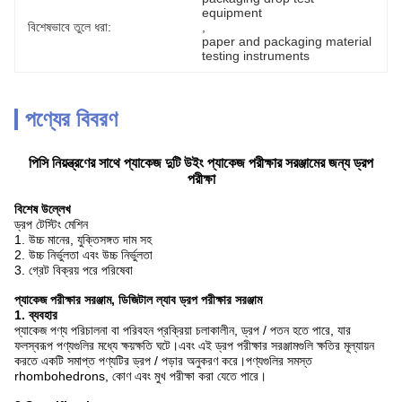
equipment
বিশেষভাবে তুলে ধরা:
, 
paper and packaging material 
testing instruments
পণ্যের বিবরণ
পিসি নিয়ন্ত্রণের সাথে প্যাকেজ দুটি উইং প্যাকেজ পরীক্ষার সরঞ্জামের জন্য ড্রপ
পরীক্ষা
বিশেষ উল্লেখ
ড্রপ টেস্টিং মেশিন
1. উচ্চ মানের, যুক্তিসঙ্গত দাম সহ
2. উচ্চ নির্ভুলতা এবং উচ্চ নির্ভুলতা
3. গ্রেট বিক্রয় পরে পরিষেবা
প্যাকেজ পরীক্ষার সরঞ্জাম, ডিজিটাল ল্যাব ড্রপ পরীক্ষার সরঞ্জাম
1. ব্যবহার
প্যাকেজ পণ্য পরিচালনা বা পরিবহন প্রক্রিয়া চলাকালীন, ড্রপ / পতন হতে পারে, যার
ফলস্বরূপ পণ্যগুলির মধ্যে ক্ষয়ক্ষতি ঘটে।এবং এই ড্রপ পরীক্ষার সরঞ্জামগুলি ক্ষতির মূল্যায়ন
করতে একটি সমাপ্ত পণ্যটির ড্রপ / পড়ার অনুকরণ করে।পণ্যগুলির সমস্ত
rhombohedrons, কোণ এবং মুখ পরীক্ষা করা যেতে পারে।