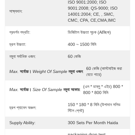
ISO 9001:2000; ISO 
9001:2008; QS-9000; ISO 
সাক্ষ্যদান:
14001:2004; CE, , SMC, 
CMC, CPA, CE,CMA,IMC
প্রদর্শন পদ্ধতি:
ডিজিটাল উচ্চতা সূচক (alচ্ছিক)
ড্রপ উচ্চতা:
400 ~ 1500 মিমি
নমুনা সর্বাধিক ওজন:
60 কেজি
60 কেজি (কাস্টমাইজ করা 
Max.
সর্বোচ্চ।
Weight Of Sample
নমুনা ওজন
:
যেতে পারে)
(এল * ডাব্লু * এইচ) 800 * 
Max.
সর্বোচ্চ।
Size Of Sample
নমুনা আকার
:
800 * 800 মিমি
150 * 180 * 8 মিমি (উপাদান সলিড 
ড্রপ প্যানেল অঞ্চল:
স্টিল প্লেট)
Supply Ability:
300 Sets Per Month Haida
packaging drop test 