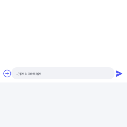
ট্যাগ:
Packaging Testing Instruments
Paper And Packaging Material Testing Instruments
Packaging Drop Test Equipment
Photo
দ্রুত যোগাযোগ
Video Call