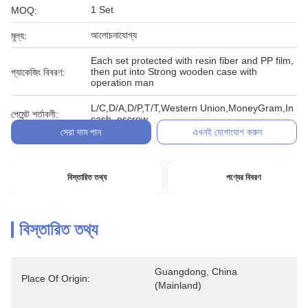
1 Set
MOQ:
আলোচনাযোগ্য
মূল্য:
Each set protected with resin fiber and PP film,
then put into Strong wooden case with
প্যাকেজিং বিবরণ:
operation man
L/C,D/A,D/P,T/T,Western Union,MoneyGram,In
পেমেন্ট শর্তাবলী:
cash, escrow
সেরা দাম পান
এখনই যোগাযোগ করুন
বিস্তারিত তথ্য
পণ্যের বিবরণ
বিস্তারিত তথ্য
Guangdong, China 
Place Of Origin:
(Mainland)