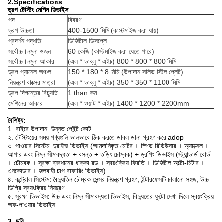
2.Specifications
ড্রপ টেস্টিং মেশিন ডিভাইস
পদ
বিবরণ
ড্রপ উচ্চতা
400-1500 মিমি (কাস্টমাইজ করা যায়)
প্রদর্শন পদ্ধতি
ডিজিটাল ডিসপ্লে
সর্বোচ্চ।নমুনা ওজন
60 কেজি (কাস্টমাইজ করা যেতে পারে)
সর্বোচ্চ।নমুনা আকার
(এল * ডাব্লু * এইচ) 800 * 800 * 800 মিমি
ড্রপ প্যানেল অঞ্চল
150 * 180 * 8 মিমি (উপাদান সলিড স্টিল প্লেট)
নিয়ন্ত্রণ বাক্সের মাত্রা
(এল * ডাব্লু * এইচ) 350 * 350 * 1100 মিমি
ড্রপ দিগন্তের বিচ্যুতি
1 than কম
মেশিনের আকার
(এল * ওয়াট * এইচ) 1400 * 1200 * 2200mm
বৈশিষ্ট্য:
1. বাইরে উপাদান: উন্নত পেইন্ট কোট
২. টেস্টিংয়ের সময় পণ্যগুলি ভালভাবে ঠিক করতে ডাবল ডানা গ্রহণ করে adop
৩. পাওয়ার সিস্টেম: ড্রাইভ ডিভাইস (আমদানিকৃত মোটর + স্পিড রিডিউসার + অ্যাক্সেল +
আপার এবং নিম্ন সীমাবদ্ধতা + বসন্ত + তড়িৎ চৌম্বক) + ড্রপিং ডিভাইস (স্ট্যান্ডার্ড বোর্ড
+ চৌম্বক + সুরক্ষা ব্যবধানের ধাক্কা রড + স্বয়ংক্রিয় ফিরতি + ডিজিটাল অল্টো-মিটার +
এনকোডার + জলবাহী চাপ বাফারিং ডিভাইস)
৪. কন্ট্রোল সিস্টেম: বৈদ্যুতিন চৌম্বক সেন্সর নিয়ন্ত্রণ গ্রহণ, ইন্টারফেসটি চালানো সহজ, উচ্চ
ডিগ্রি স্বয়ংক্রিয় নিয়ন্ত্রণ
৫. সুরক্ষা ডিভাইস: উচ্চ এবং নিম্ন সীমাবদ্ধতা ডিভাইস, বিদ্যুতের ফুটো দেখা দিলে স্বয়ংক্রিয়
অফ-পাওয়ার ডিভাইস
3. ছবি