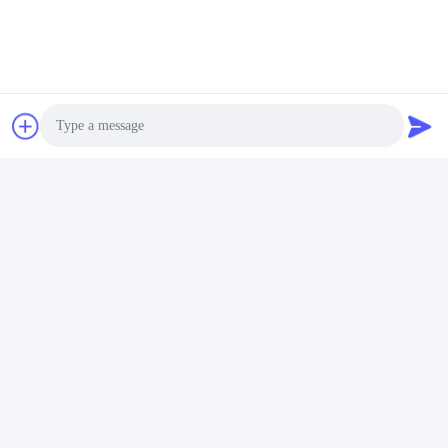
ট্যাগ:
পরিবেশগত টেস্টিং মেশিন
পরিবেশগত পরীক্ষার সরঞ্জাম
আর্দ্রতা তাপমাত্রা পরীক্ষা চেম্বার
Photo
Video Call
দ্রুত যোগাযোগ
Audio Call
ঠিকানা
রুম 105, বিল্ডিং F4, জেলা F, তিয়ানান ডিজিটাল সিটি, নানচেং জেলা, ডংগুয়ান সিটি,
গুয়াংডং প্রদেশ, চীন
টেলিফোন