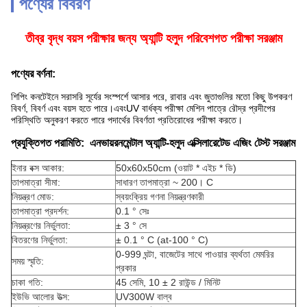
পণ্যের বিবরণ
তীব্র বৃদ্ধ বয়স পরীক্ষার জন্য অ্যান্টি হলুদ পরিবেশগত পরীক্ষা সরঞ্জাম
পণ্যের বর্ণনা:
শিপিং কনটেইনে সরাসরি সূর্যের সংস্পর্শে আসার পরে, রাবার এবং জুতাগুলির মতো কিছু উপকরণ
বিবর্ণ, বিবর্ণ এবং বয়স হতে পারে।এবং
UV বার্ধক্য পরীক্ষা মেশিন
পাত্রে রৌদ্র প্রদীপের
পরিস্থিতি অনুকরণ করতে পারে পদার্থের বিবর্ণতা প্রতিরোধের পরীক্ষা করতে।
প্রযুক্তিগত পরামিতি
:
এনভায়রনমেন্টাল অ্যান্টি-হলুদ এক্সিলারেটেড এজিং টেস্ট সরঞ্জাম
ইনার বক্স আকার:
50x60x50cm (ওয়াট * এইচ * ডি)
তাপমাত্রা সীমা:
সাধারণ তাপমাত্রা ~ 200। C
নিয়ন্ত্রণ মোড:
স্বয়ংক্রিয় গণনা নিয়ন্ত্রণকারী
তাপমাত্রা প্রদর্শন:
0.1 ° সেঃ
নিয়ন্ত্রণের নির্ভুলতা:
± 3 ° সে
বিতরণের নির্ভুলতা:
± 0.1 ° C (at-100 ° C)
0-999 ঘন্টা, বাজেটের সাথে পাওয়ার ব্যর্থতা মেমরির
সময় স্মৃতি:
প্রকার
চাকা গতি:
45 সেমি, 10 ± 2 রাউন্ড / মিনিট
ইউভি আলোর উত্স:
UV300W বাল্ব