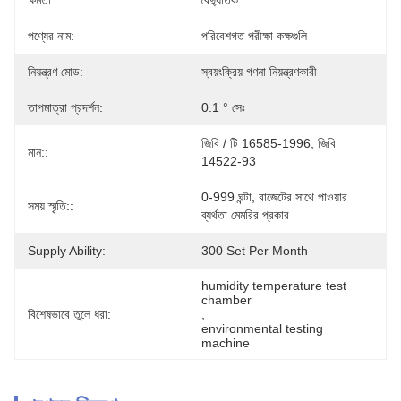
ক্ষমতা:
বৈদ্যুতিক
পণ্যের নাম:
পরিবেশগত পরীক্ষা কক্ষগুলি
নিয়ন্ত্রণ মোড:
স্বয়ংক্রিয় গণনা নিয়ন্ত্রণকারী
তাপমাত্রা প্রদর্শন:
0.1 ° সেঃ
জিবি / টি 16585-1996, জিবি 
মান::
14522-93
0-999 ঘন্টা, বাজেটের সাথে পাওয়ার 
সময় স্মৃতি::
ব্যর্থতা মেমরির প্রকার
Supply Ability:
300 Set Per Month
humidity temperature test 
chamber
বিশেষভাবে তুলে ধরা:
, 
environmental testing 
machine