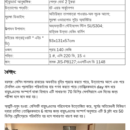
স্ট্যান্ডার্ড আনুষাঙ্গিক:
শেল্ফ বোর্ড 2 টুকরা
উত্তাপের পদ্ধতি:
হট এয়ার সার্কুলেশন
অতিরিক্ত তাপমাত্রা পাওয়ার-অফ সূচক আলো;
সুরক্ষা ডিভাইস:
সুরক্ষা ওভারলোড সুইচ অ্যামিটার
অভ্যন্তরীণ স্টেইনলেস স্টিল SUS304;
উত্পাদন উপাদান:
বাহ্যিক উন্নত বেকিং বার্নিশ
বাইরের মাত্রা
(ওয়াট * এইচ *
93x131x57cm
ডি)
ওজন:
প্রায়.140 কেজি
শক্তি:
1 #, এসি 220 ভি, 15 এ
মান:
নামক JIS-P8127;এএসটিএম ডি 1148
বৈশিষ্ট্য:
বয়স্ক: মেশিন সালফার রাবারের অবনতির বৃদ্ধি প্রচার করতে পারে, উত্তাপের আগে এবং পরে
টেনসিল এবং প্রসারিত পরিবর্তনের হার গণনা করতে পারে।তাত্ত্বিকভাবে day মাস ধরে
বায়ুমণ্ডলের সংস্পর্শে থাকা হিসাবে এটি সাধারণত 70 ডিগ্রি সেলসিয়াসে এক দিনের জন্য
পরীক্ষা বলে মনে করা হয়।
অ্যান্টি-হলুদ হওয়া: মেশিনটি বায়ুমণ্ডলের পরিবেশকে উত্তেজিত করে, সূর্যের অতিবেগুনী বিকিরণ
দ্বারা চালিত।তাত্ত্বিকভাবে 6 মাসের জন্য বায়ুমণ্ডলের সংস্পর্শ অনুসারে এটি 9 ঘন্টা ধরে 50
ডিগ্রি সেন্টিগ্রেডে পরিবর্তিত হয় বলে সাধারণত ধারণা করা হয়।