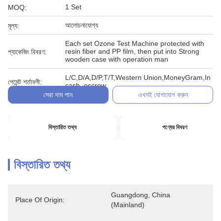
1 Set
MOQ:
আলোচনাযোগ্য
মূল্য:
Each set Ozone Test Machine protected with
resin fiber and PP film, then put into Strong
প্যাকেজিং বিবরণ:
wooden case with operation man
L/C,D/A,D/P,T/T,Western Union,MoneyGram,In
পেমেন্ট শর্তাবলী:
cash, escrow
সেরা দাম পান
এখনই যোগাযোগ করুন
বিস্তারিত তথ্য
পণ্যের বিবরণ
বিস্তারিত তথ্য
Guangdong, China 
Place Of Origin:
(Mainland)