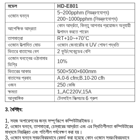
মডেল
HD-E801
5~200pphm (নিয়ন্ত্রণযোগ্য)
ওজোন ঘনত্ব
200~1000pphm (নিয়ন্ত্রণযোগ্য)
কোন আর্দ্রতা, কিন্তু আপনার প্রয়োজন অনুযায়ী
আপেক্ষিক আদ্রতা
উত্পাদন করতে পারেন
তাপমাত্রা
RT+10~+70°C
ওজোন উত্পাদিত মোড
ওজোন জেনারেটর বা UV শোষণ পদ্ধতি
ভিতরে বাতাসের বেগ
2 ফুট/সেকেন্ডের বেশি
ওজোন ঘনত্বের ওঠানামার
10%
ডিগ্রি
ভিতরের আকার
500×500×600mm
বাতাসের প্রবাহ
A.0-6 cfm;B.10-20 cfh
ওজন
250 কেজি
ক্ষমতা
1,,AC220V,15A
আনুষাঙ্গিক
টেনসাইল ফিক্সচার 6 গ্রুপ
3. বৈশিষ্ট্য:
1, সহজ অপারেশনের জন্য সম্পূর্ণরূপে কম্পিউটারাইজড।
2, ওজোন ঘনত্ব, তাপমাত্রা, চেম্বারের আর্দ্রতা এবং এর স্থিতিশীলতা কম্পিউটারের
মাধ্যমে নিয়ন্ত্রিত এবং গতিশীল পর্যবেক্ষণ করা হয়।
3, ওজোন ঘনত্ব স্বয়ংক্রিয়ভাবে রেকর্ড করা হয়েছে কোন ওজোন স্বয়ংক্রিয়ভাবে