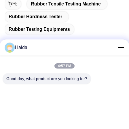
ট্যাগ:
Rubber Tensile Testing Machine
Rubber Hardness Tester
Rubber Testing Equipments
Haida
দ্রুত যোগাযোগ
4:57 PM
Good day, what product are you looking for?
ঠিকানা
রুম 105, বিল্ডিং F4, জেলা F, তিয়ানান ডিজিটাল সিটি, নানচেং জেলা, ডংগুয়ান সিটি,
গুয়াংডং প্রদেশ, চীন
টেলিফোন
86-0769-89055588
ই-মেইল