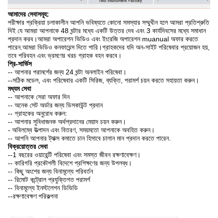
আমাদের সেবাসমূহ:
পরীক্ষার প্রক্রিয়া চলাকালীন আপনি ভবিষ্যতে কোনো সমস্যার সম্মুখীন হলে আমরা প্রতিশ্রুতি
দিই যে আমরা আপনাকে 48 ঘন্টার মধ্যে একটি উত্তর দেব এবং 3 কার্যদিবসের মধ্যে সমাধান
প্রদান করব।আমরা অপারেশন ভিডিও এবং ইংরেজি অপারেশন muanual অফার করতে
পারেন.আমরা ভিডিও কনফারেন্স দিতে পারি।গ্রাহকদের যদি অন-সাইট পরিষেবার প্রয়োজন হয়,
তবে পরিবহন এবং ভ্রমণের খরচ গ্রাহক বহন করবে।
প্রি-সার্ভিস
-- আপনার পরামর্শের জন্য 24 ঘন্টা অনলাইন পরিষেবা।
--সঠিক মডেল, এবং পরিষেবার একটি সিরিজ, ব্যক্তি, পরামর্শ চয়ন করতে সহায়তা করুন।
মধ্যম সেবা
-- আপনাকে সেরা অফার দিন
-- অনেক সেট অর্ডার জন্য ডিসকাউন্ট প্রদান
-- গ্রাহকের অনুরোধ করুন:
-- আপনার সুবিধাজনক অর্থপ্রদানের মেয়াদ চয়ন করুন।
- অবিলম্বে উত্পাদন এবং বিতরণ, সময়মতো আপনাকে অবহিত করুন।
-- আপনি আপনার ট্যাক্স কমাতে চান হিসাবে চালান মান প্রদান করতে পারেন.
বিক্রয়োত্তর সেবা
--1 বছরের ওয়ারেন্টি পরিষেবা এবং সমস্ত জীবন রক্ষণাবেক্ষণ।
-- কারিগরি প্রকৌশলী বিদেশে প্রশিক্ষণের জন্য উপলব্ধ।
-- কিছু অংশের জন্য বিনামূল্যে পরিবর্তন
-- রিমোট কন্ট্রোল প্রযুক্তিগত পরামর্শ
-- বিনামূল্যে ইনস্টলেশন ডিভিডি
--রক্ষণাবেক্ষণ পরিকল্পনা