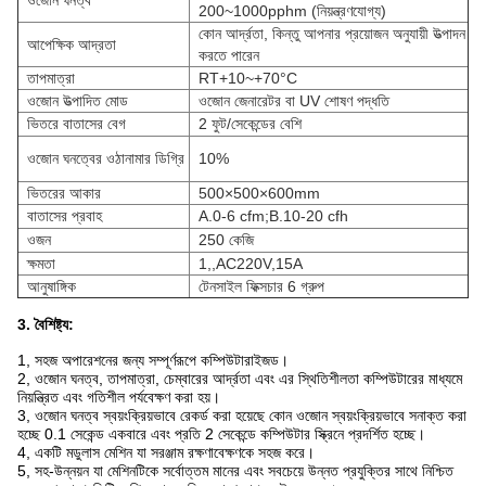
ওজোন ঘনত্ব
200~1000pphm (নিয়ন্ত্রণযোগ্য)
কোন আর্দ্রতা, কিন্তু আপনার প্রয়োজন অনুযায়ী উত্পাদন
আপেক্ষিক আদ্রতা
করতে পারেন
তাপমাত্রা
RT+10~+70°C
ওজোন উত্পাদিত মোড
ওজোন জেনারেটর বা UV শোষণ পদ্ধতি
ভিতরে বাতাসের বেগ
2 ফুট/সেকেন্ডের বেশি
ওজোন ঘনত্বের ওঠানামার ডিগ্রি
10%
ভিতরের আকার
500×500×600mm
বাতাসের প্রবাহ
A.0-6 cfm;B.10-20 cfh
ওজন
250 কেজি
ক্ষমতা
1,,AC220V,15A
আনুষাঙ্গিক
টেনসাইল ফিক্সচার 6 গ্রুপ
3. বৈশিষ্ট্য:
1, সহজ অপারেশনের জন্য সম্পূর্ণরূপে কম্পিউটারাইজড।
2, ওজোন ঘনত্ব, তাপমাত্রা, চেম্বারের আর্দ্রতা এবং এর স্থিতিশীলতা কম্পিউটারের মাধ্যমে
নিয়ন্ত্রিত এবং গতিশীল পর্যবেক্ষণ করা হয়।
3, ওজোন ঘনত্ব স্বয়ংক্রিয়ভাবে রেকর্ড করা হয়েছে কোন ওজোন স্বয়ংক্রিয়ভাবে সনাক্ত করা
হচ্ছে 0.1 সেকেন্ড একবারে এবং প্রতি 2 সেকেন্ডে কম্পিউটার স্ক্রিনে প্রদর্শিত হচ্ছে।
4, একটি মডুলাস মেশিন যা সরঞ্জাম রক্ষণাবেক্ষণকে সহজ করে।
5, সহ-উন্নয়ন যা মেশিনটিকে সর্বোত্তম মানের এবং সবচেয়ে উন্নত প্রযুক্তির সাথে নিশ্চিত