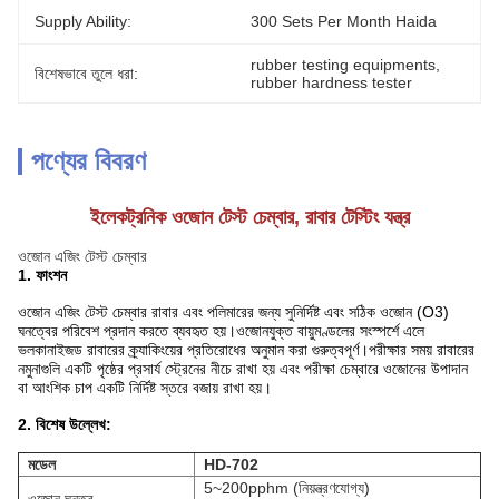
Supply Ability:
300 Sets Per Month Haida
rubber testing equipments
, 
বিশেষভাবে তুলে ধরা:
rubber hardness tester
পণ্যের বিবরণ
ইলেকট্রনিক ওজোন টেস্ট চেম্বার, রাবার টেস্টিং যন্ত্র
ওজোন এজিং টেস্ট চেম্বার
1. ফাংশন
ওজোন এজিং টেস্ট চেম্বার রাবার এবং পলিমারের জন্য সুনির্দিষ্ট এবং সঠিক ওজোন (O3)
ঘনত্বের পরিবেশ প্রদান করতে ব্যবহৃত হয়।ওজোনযুক্ত বায়ুমণ্ডলের সংস্পর্শে এলে
ভলকানাইজড রাবারের ক্র্যাকিংয়ের প্রতিরোধের অনুমান করা গুরুত্বপূর্ণ।পরীক্ষার সময় রাবারের
নমুনাগুলি একটি পৃষ্ঠের প্রসার্য স্ট্রেনের নীচে রাখা হয় এবং পরীক্ষা চেম্বারে ওজোনের উপাদান
বা আংশিক চাপ একটি নির্দিষ্ট স্তরে বজায় রাখা হয়।
2. বিশেষ উল্লেখ:
মডেল
HD-702
5~200pphm (নিয়ন্ত্রণযোগ্য)