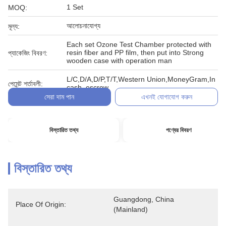
1 Set
MOQ:
আলোচনাযোগ্য
মূল্য:
Each set Ozone Test Chamber protected with
resin fiber and PP film, then put into Strong
প্যাকেজিং বিবরণ:
wooden case with operation man
L/C,D/A,D/P,T/T,Western Union,MoneyGram,In
পেমেন্ট শর্তাবলী:
cash, escrow
সেরা দাম পান
এখনই যোগাযোগ করুন
বিস্তারিত তথ্য
পণ্যের বিবরণ
বিস্তারিত তথ্য
Guangdong, China 
Place Of Origin:
(Mainland)