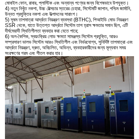
মোবাইল ফোন, রাবার, প্লাস্টিক এবং অন্যান্য পণ্যের জন্য বিশেষভাবে উপযুক্ত।
4) নতুন নিখুঁত নকশা, উচ্চ টেক্সচার স্তরের চেহারা, সিস্টেমটি জাপান, পশ্চিম জার্মানি,
উন্নত প্রযুক্তির নকশা এবং উত্পাদনের সারাংশ।
5) সুষম তাপমাত্রা আর্দ্রতা নিয়ন্ত্রণ ব্যবস্থা (BTHC), পিআইডি মোড নিয়ন্ত্রণ
SSR থেকে, যাতে উত্তপ্ত আর্দ্রতা সিস্টেম তাপ হ্রাস ক্ষমতার সমান ছিল, এটি
দীর্ঘমেয়াদী স্থিতিশীলতা ব্যবহার করা যেতে পারে;
6) অল-কৈশিক, স্বয়ংক্রিয় লোড ক্ষমতা সামঞ্জস্য সিস্টেম প্রযুক্তি, আরও
সম্প্রসারণ ভালভ সিস্টেম আরও স্থিতিশীল এবং নির্ভরযোগ্য, সুনির্দিষ্ট তাপমাত্রা এবং
আর্দ্রতা নিয়ন্ত্রণ, দ্রুত, অবিচলিত, অভিন্ন, ব্যবহারকারীদের জন্য মূল্যবান সময়
সংরক্ষণের গরম এবং শীতল করার হার।