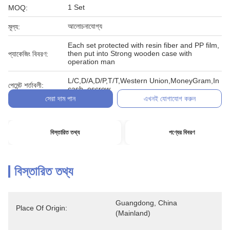
1 Set
MOQ:
আলোচনাযোগ্য
মূল্য:
Each set protected with resin fiber and PP film,
then put into Strong wooden case with
প্যাকেজিং বিবরণ:
operation man
L/C,D/A,D/P,T/T,Western Union,MoneyGram,In
পেমেন্ট শর্তাবলী:
cash, escrow
সেরা দাম পান
এখনই যোগাযোগ করুন
বিস্তারিত তথ্য
পণ্যের বিবরণ
বিস্তারিত তথ্য
Guangdong, China 
Place Of Origin:
(Mainland)