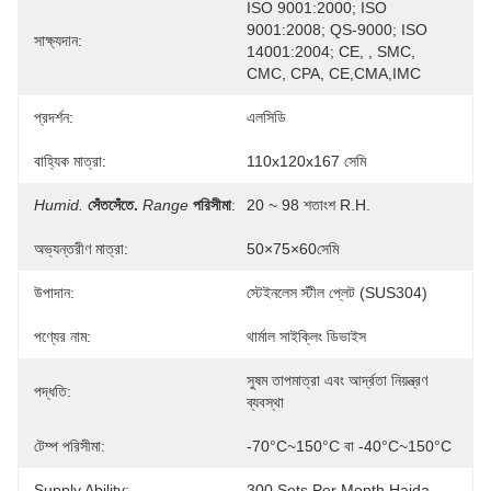
ISO 9001:2000; ISO 
9001:2008; QS-9000; ISO 
সাক্ষ্যদান:
14001:2004; CE, , SMC, 
CMC, CPA, CE,CMA,IMC
প্রদর্শন:
এলসিডি
বাহ্যিক মাত্রা:
110x120x167 সেমি
Humid.
সেঁতসেঁতে.
Range
পরিসীমা
:
20 ~ 98 শতাংশ R.H.
অভ্যন্তরীণ মাত্রা:
50×75×60সেমি
উপাদান:
স্টেইনলেস স্টীল প্লেট (SUS304)
পণ্যের নাম:
থার্মাল সাইক্লিং ডিভাইস
সুষম তাপমাত্রা এবং আর্দ্রতা নিয়ন্ত্রণ 
পদ্ধতি:
ব্যবস্থা
টেম্প পরিসীমা:
-70°C~150°C বা -40°C~150°C
Supply Ability:
300 Sets Per Month Haida