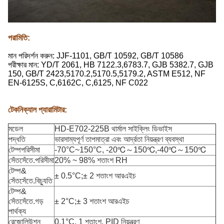
পরামিতি:
মান পরিদর্শন করুন: JJF-1101, GB/T 10592, GB/T 10586
পরীক্ষার মান: YD/T 2061, HB 7122.3,6783.7, GJB 5382.7, GJB
150, GB/T 2423,5170.2,5170.5,5179.2, ASTM E512, NF
EN-6125S, C,6162C, C,6125, NF C022
টেকনিক্যাল প্যারামিটার:
মডেল
HD-E702-225B থার্মাল সাইক্লিং ডিভাইস
পদ্ধতি
ভারসাম্যপূর্ণ তাপমাত্রা এবং আর্দ্রতা নিয়ন্ত্রণ ব্যবস্থা
টেম্পপরিসীমা
-70°C~150°C, -20℃～150℃,-40℃～150℃
সেঁতসেঁতে.পরিসীমা
20% ~ 98% শতাংশ RH
টেম্প&
± 0.5°C;± 2 শতাংশ আরএইচ
সেঁতসেঁতে.বিচ্যুতি
টেম্প&
সেঁতসেঁতে.গড়
± 2°C;± 3 শতাংশ আরএইচ
পার্থক্য
রেজোলিউশন
0.1°C, 1 শতাংশ, PID নিয়ন্ত্রণ