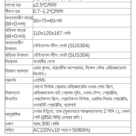
তাপের হার
≤2.5℃/মিনিট
শীতল হার
0.7~1.2℃/মিনিট
অভ্যন্তরীণ মাত্রা
50×75×60সেমি
(W×D×H)
বাহ্যিক মাত্রা
110x120x167 সেমি
(W×D×H)
অভ্যন্তরীণ
স্টেইনলেস স্টীল প্লেট (SUS304)
উপাদান
বাহ্যিক উপাদান
স্টেইনলেস স্টীল প্লেট (SUS304)
নিরোধক
অনমনীয় ফেনা
এয়ার কুলড, হারমেটিক কম্প্রেসার, সিঙ্গেল স্টেজ রেফ্রিজারেশন
হিমায়ন ব্যবস্থা
সিস্টেম।
প্রদর্শন
এলসিডি
কোনো ফিউজ ব্রেকার রেফ্রিজারেটর ওভার লোড রিলে,
নিরাপত্তা
রেফ্রিজারেশন হাই প্রেসার সুইচ, ওভার টেম্প, প্রোটেক্টর,
ডিভাইস
প্রোটেকশন রিলে, প্রোটেকশন ফিউজ, ওয়াটার লিভার প্রোটেক্টর,
ওভারহিট প্রোটেক্টর, অ্যালার্ম
দেখার উইন্ডো, তাক (মুক্তভাবে সামঞ্জস্যযোগ্য 2 পিসি।), কেবল
আনুষাঙ্গিক
পোর্ট (Ø50 মিমি) চেম্বার বাতি।
ওজন
প্রায়.300 কেজি
শক্তি
AC220V±10 শতাংশ 50/60Hz