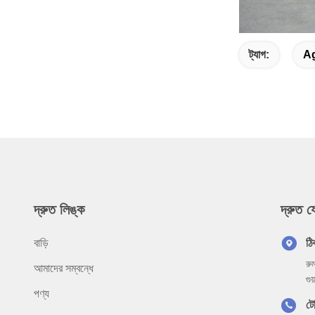
ট্যাগ:
Ag
দ্রুত লিঙ্ক
দ্রুত 
বাড়ি
ঠি
রু
আমাদের সম্বন্ধে
গু
পণ্য
ট