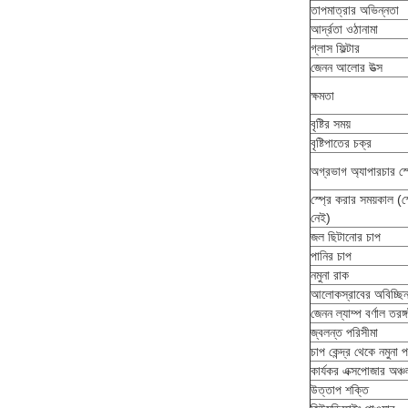
তাপমাত্রার অভিন্নতা
আর্দ্রতা ওঠানামা
গ্লাস ফিল্টার
জেনন আলোর উত্স
ক্ষমতা
বৃষ্টির সময়
বৃষ্টিপাতের চক্র
অগ্রভাগ অ্যাপারচার স্
স্প্রে করার সময়কাল (স্
নেই)
জল ছিটানোর চাপ
পানির চাপ
নমুনা রাক
আলোকস্রাবের অবিচ্ছিন্
জেনন ল্যাম্প বর্ণাল তরঙ্গদ
জ্বলন্ত পরিসীমা
চাপ কেন্দ্র থেকে নমুনা পর
কার্যকর এক্সপোজার অঞ্চ
উত্তাপ শক্তি