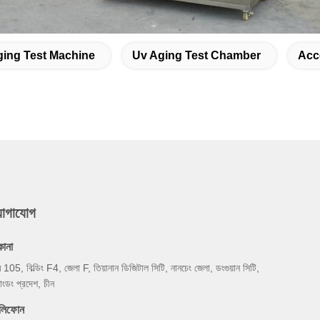
ing Test Machine
Uv Aging Test Chamber
Acc
যোগাযোগ
কানা
ম 105, বিল্ডিং F4, জেলা F, তিয়ানান ডিজিটাল সিটি, নানচেং জেলা, ডংগুয়ান সিটি,
য়াংডং প্রদেশ, চীন
েলিফোন