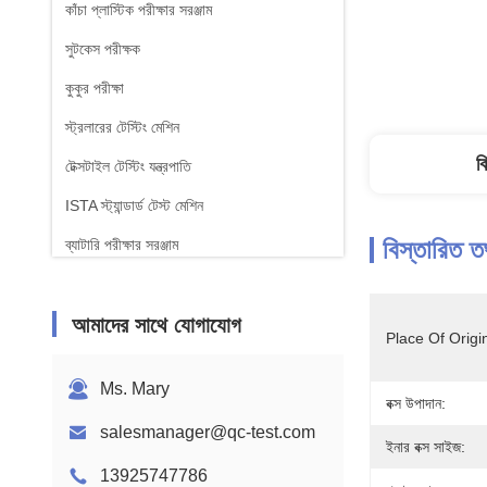
কাঁচা প্লাস্টিক পরীক্ষার সরঞ্জাম
সুটকেস পরীক্ষক
কুকুর পরীক্ষা
স্ট্রলারের টেস্টিং মেশিন
ব
টেক্সটাইল টেস্টিং যন্ত্রপাতি
ISTA স্ট্যান্ডার্ড টেস্ট মেশিন
বিস্তারিত ত
ব্যাটারি পরীক্ষার সরঞ্জাম
রাসায়নিক বিশ্লেষণ মেশিন
আমাদের সাথে যোগাযোগ
জ্বলনযোগ্যতা পরীক্ষার সরঞ্জাম
Place Of Origi
Ms. Mary
বক্স উপাদান:
salesmanager@qc-test.com
ইনার বক্স সাইজ:
13925747786