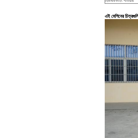
হিউমডিফাইং পাওয়ার
এই মেশিনের চিত্রগুল