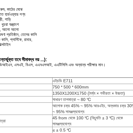
াথরুম, কাঠের মেঝে
 হার্ডওয়্যার পণ্য
রী, গাড়ি
চরা যন্ত্রাংশ
জাম, আলো আলো
েষণা প্রতিষ্ঠান, তেলের কালি
কালি, প্লাস্টিক, রাবার,
েক্সটাইল
তর্ভুক্ত তবে সীমাবদ্ধ নয় ...):
আইএন, এসএই, বিএস, এএনএসআই, এএটিসিসি এবং অন্যান্য পরীক্ষার মান।
এইচডি E711
750 * 500 * 600mm
1350X1200X1750 (দৈর্ঘ্য × গভীরতা × উচ্চতা)
সাধারণ তাপমাত্রা ~ 80 ℃
আলোক চক্র 45% ~ 95% আরএইচ, অন্ধকার চক্র 3
~ 95% সামঞ্জস্যযোগ্য
45 from থেকে 100 ℃ (বিচ্যুতি ± 3 ℃) থেকে
াত্রা
সামঞ্জস্যযোগ্য
≤ ± 0.5 ℃