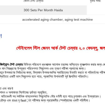
জেনন টেস্ট চেম্বার
বৃষ্টির সময়:
300 Sets Per Month Haida
accelerated aging chamber
, 
aging test machine
ণ
স্টেইনলেস স্টিল জেনন আর্ক টেস্ট চেম্বার ২.০ কেডব্লু, জলবা
স্ট্যান্স টেস্ট চেম্বার
বিভিন্ন পরিবেশে ধ্বংসাত্মক আলোক তরঙ্গের অস্তিত্ব পুনরুত্পাদন করার জন্য জেনন 
 মান নিয়ন্ত্রণের উপযুক্ত পরিবেশগত সিমুলেশন এবং ত্বরণ পরীক্ষা প্রদানের জন্য।
 নতুন উপকরণের নির্বাচনের জন্য, বিদ্যমান উপকরণগুলির স্থায়িত্বের উন্নতি করতে বা পরিবর্তনের পরীক্
থিতিতে একটি ভাল সিমুলেশন হতে পারে, প্রকাশিত উপাদানটি সূর্য উত্পাদিত পরিবর্তন।
তি এবং ধারণা
াদন ও অসামান্য সিস্টেমের দুর্দান্ত প্রযুক্তি,
ক অতিবেগুনী সহ সর্বাধিক বাস্তবসম্মত সিমুলেটেড সৌর বর্ণালী হতে পারে,
দৃশ্যমান এবং ইনফ্রারেড।
 রৌদ্র এবং রঙের দৃ fast়তা পরীক্ষার জন্য প্রয়োজনীয় স্পেকট্রামের একটি পরিসীমা।