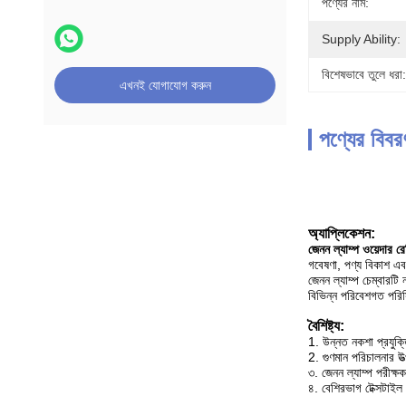
পণ্যের নাম:
Supply Ability:
বিশেষভাবে তুলে ধরা:
এখনই যোগাযোগ করুন
পণ্যের বিবর
অ্যাপ্লিকেশন:
জেনন ল্যাম্প ওয়েদার রেজি
গবেষণা, পণ্য বিকাশ এবং
জেনন ল্যাম্প চেম্বারটি
বিভিন্ন পরিবেশগত পরিস্
বৈশিষ্ট্য:
1. উন্নত নকশা প্রযুক্
2. গুণমান পরিচালনার উত্প
৩. জেনন ল্যাম্প পরীক্ষ
৪. বেশিরভাগ টেক্সটাইল