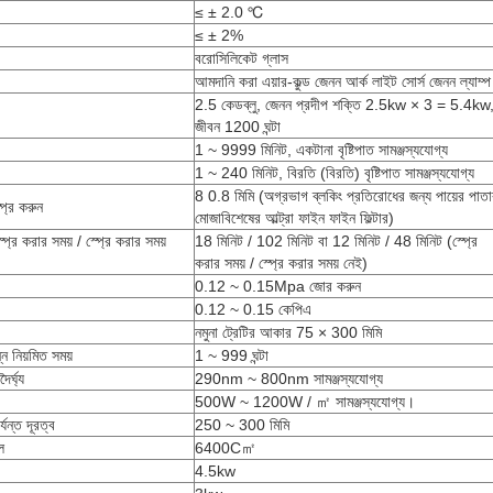
≤ ± 2.0 ℃
≤ ± 2%
বরোসিলিকেট গ্লাস
আমদানি করা এয়ার-কুল্ড জেনন আর্ক লাইট সোর্স জেনন ল্যাম্প
2.5 কেডব্লু, জেনন প্রদীপ শক্তি 2.5kw × 3 = 5.4kw
জীবন 1200 ঘন্টা
1 ~ 9999 মিনিট, একটানা বৃষ্টিপাত সামঞ্জস্যযোগ্য
1 ~ 240 মিনিট, বিরতি (বিরতি) বৃষ্টিপাত সামঞ্জস্যযোগ্য
8 0.8 মিমি (অগ্রভাগ ব্লকিং প্রতিরোধের জন্য পায়ের পাতা
প্রে করুন
মোজাবিশেষের আল্ট্রা ফাইন ফাইন ফিল্টার)
প্রে করার সময় / স্প্রে করার সময়
18 মিনিট / 102 মিনিট বা 12 মিনিট / 48 মিনিট (স্প্রে
করার সময় / স্প্রে করার সময় নেই)
0.12 ~ 0.15Mpa জোর করুন
0.12 ~ 0.15 কেপিএ
নমুনা ট্রেটির আকার 75 × 300 মিমি
ন নিয়মিত সময়
1 ~ 999 ঘন্টা
ৈর্ঘ্য
290nm ~ 800nm ​​সামঞ্জস্যযোগ্য
500W ~ 1200W / ㎡ সামঞ্জস্যযোগ্য।
্যন্ত দূরত্ব
250 ~ 300 মিমি
ল
6400C㎡
4.5kw