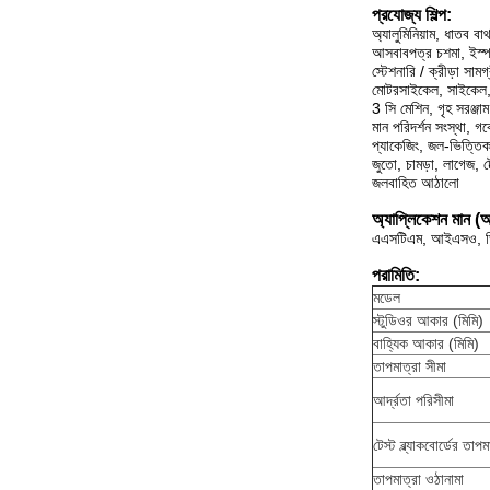
প্রযোজ্য শিল্প:
অ্যালুমিনিয়াম, ধাতব ব
আসবাবপত্র চশমা, ইস্পাত
স্টেশনারি / ক্রীড়া সামগ্
মোটরসাইকেল, সাইকেল, খু
3 সি মেশিন, গৃহ সরঞ্
মান পরিদর্শন সংস্থা, গব
প্যাকেজিং, জল-ভিত্তিক 
জুতো, চামড়া, লাগেজ, ট
জলবাহিত আঠালো
অ্যাপ্লিকেশন মান (অন্
এএসটিএম, আইএসও, ডি
পরামিতি:
মডেল
স্টুডিওর আকার (মিমি)
বাহ্যিক আকার (মিমি)
তাপমাত্রা সীমা
আর্দ্রতা পরিসীমা
টেস্ট ব্ল্যাকবোর্ডের তাপম
তাপমাত্রা ওঠানামা