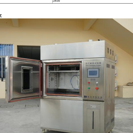
3kw
ি: