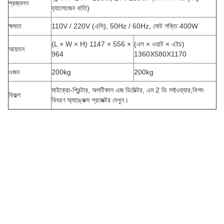
প্রজ্বলন
হ্যালোজেন বাতি
)
ক্ষমতা
110V / 220V (এসি), 50Hz / 60Hz, মোট শক্তি 400W
(L × W × H) 1147 × 556 ×
(এল × ওয়াট × এইচ)
আয়তন
964
1360X580X1170
ওজন
200kg
200kg
মাইক্রো-প্রিন্টার, অপটিকাল এজ ডিটেক্টর, এম 2 ডি সফ্টওয়্যার;বিশদ
বিকল্প
বিবরণ অ্যাঙ্কেক্স প্রজেক্টর দেখুন।