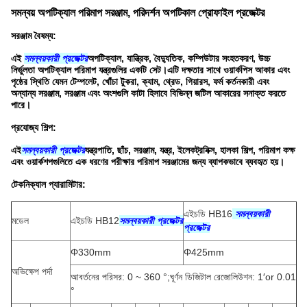
সমন্বয় অপটিক্যাল পরিমাপ সরঞ্জাম, পরিদর্শন অপটিকাল প্রোফাইল প্রজেক্টর
সরঞ্জাম বৈষম্য:
এই
সমন্বয়কারী প্রজেক্টর
অপটিক্যাল, যান্ত্রিক, বৈদ্যুতিক, কম্পিউটার সংহতকরণ, উচ্চ
নির্ভুলতা অপটিক্যাল পরিমাপ যন্ত্রগুলির একটি সেট।এটি দক্ষতার সাথে ওয়ার্কপিস আকার এবং
পৃষ্ঠের স্থিতি যেমন টেম্পলেট, খোঁচা টুকরা, ক্যাম, থ্রেড, গিয়ারস, ফর্ম কর্তনকারী এবং
অন্যান্য সরঞ্জাম, সরঞ্জাম এবং অংশগুলি কাটা হিসাবে বিভিন্ন জটিল আকারের সনাক্ত করতে
পারে।
প্রযোজ্য শিল্প:
এই
সমন্বয়কারী প্রজেক্টর
যন্ত্রপাতি, ছাঁচ, সরঞ্জাম, যন্ত্র, ইলেকট্রনিক্স, হালকা শিল্প, পরিমাপ কক্ষ
এবং ওয়ার্কশপগুলিতে এক ধরণের পরীক্ষার পরিমাপ সরঞ্জামের জন্য ব্যাপকভাবে ব্যবহৃত হয়।
টেকনিক্যাল প্যারামিটার:
এইচডি HB16
সমন্বয়কারী
মডেল
এইচডি HB12
সমন্বয়কারী প্রজেক্টর
প্রজেক্টর
Φ330mm
Φ425mm
অভিক্ষেপ পর্দা
আবর্তনের পরিসর: 0 ~ 360 °;ঘূর্ণন ডিজিটাল রেজোলিউশন: 1′or 0.01
°