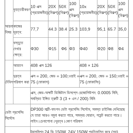
100
100
10 এক্স
20X
50X
10x
20X
50X
বৃহত্তরীকরণ
এক্স
এক্স
(প্রয়োজনীয়)
(বিকল্প)
(বিকল্প)
(প্রয়োজনীয়)
(বিকল্প)
(বিকল্প)
(বিকল্প)
(বিকল্প)
আয়না
কাজের
77,7
44.3
38.4
25.3
103,9
95,1
65.7
35,0
বিষয়
দূরত্ব:
বস্তুতে
দেখার
Φ
30
Φ
15
Φ
6
Φ
3
Φ
40
Φ
20
Φ
8
Φ
4
ক্ষেত্র:
আয়তন
408 এক্স 126
408 × 126
দুরত্ব
এক্স = 200, জেড = 100;ওয়াই =
এক্স = 200, জেড = 150;
ওয়াই =
টেবিল
পরিমাপ করা
75 (
ফোকাস
)
75 (
ফোকাসিং)
এক্স, জেড-অক্ষটি ডিজিটাল ডিসপ্লে রেজোলিউশন: 0.0005 মিমি,
সমন্বিত ইঙ্গিত ত্রুটি 3 (3 + এল / 200) মিমি
DP300 মাল্টি-ফাংশন ডেটা প্রসেসিং সিস্টেম, সমস্ত চাইনিজ দেখিয়েছে
ডেটা প্রসেসিং
যে তারা আরও নমুনা করতে পারে, সমন্বয় ঘোরান, পয়েন্ট করতে পারে।
সিস্টেম
লাইন।চেনাশোনা।দূরত্ব।কোণ পরিমাপ
ট্রান্সমিশন 24 ভি 150W, 24V 150W প্রতিফলিত করে (সহ)