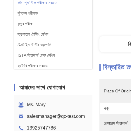
কাঁচা প্লাস্টিক পরীক্ষার সরঞ্জাম
সুটকেস পরীক্ষক
কুকুর পরীক্ষা
স্ট্রলারের টেস্টিং মেশিন
ব
টেক্সটাইল টেস্টিং যন্ত্রপাতি
ISTA স্ট্যান্ডার্ড টেস্ট মেশিন
বিস্তারিত ত
ব্যাটারি পরীক্ষার সরঞ্জাম
রাসায়নিক বিশ্লেষণ মেশিন
আমাদের সাথে যোগাযোগ
জ্বলনযোগ্যতা পরীক্ষার সরঞ্জাম
Place Of Origi
Ms. Mary
পণ্য:
salesmanager@qc-test.com
রেফারেন্স স্ট্যান্ডার্ড:
13925747786