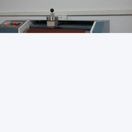
bber Tensile Testing Machine
Rubber Hardness Test