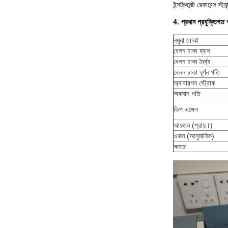
ইন্সট্রুমেন্ট রেফার
4. প্রধান প্রযুক্তিগত 
নমুনা বোঝা
বেলন চাকা ব্যাস
বেলন চাকা দৈর্ঘ্য
বেলন চাকা ঘূর্ণন গতি
অ্যাবারশন স্ট্রোক
অবসান গতি
ডিপ এঙ্গেল
আয়তন (প্রায়।)
ওজন (আনুমানিক)
ক্ষমতা