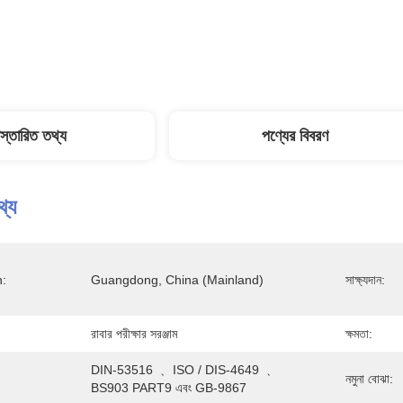
িস্তারিত তথ্য
পণ্যের বিবরণ
থ্য
n:
Guangdong, China (Mainland)
সাক্ষ্যদান:
রাবার পরীক্ষার সরঞ্জাম
ক্ষমতা:
DIN-53516 ﹑ ISO / DIS-4649 ﹑ 
নমুনা বোঝা:
BS903 PART9 এবং GB-9867