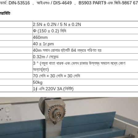
েন্স স্ট্যান্ডার্ড: DIN-53516 ﹑ আইএসও / DIS-4649 ﹑ BS903 PART9 এবং জিবি-9867 67
পরামিতি
2.5N ± 0.2N / 5 N ± 0.2N
Φ (150 ± 0.2) মিমি
460mm
40 ± 1r.pm
40m সমান রোলার হুইলটি 84 নম্বরে পরিণত হয়
0.32m / সেকেন্ড
3 ° (নমুনা বাতা ধারক এবং বেলন চাকার উল্লম্ব সমতল মধ্যে কোণ
অন্তর্ভুক্ত)
70 সেমি × 30 সেমি × 30 সেমি
50kg
1∮ এসি 220V 3A (নির্দিষ্ট)