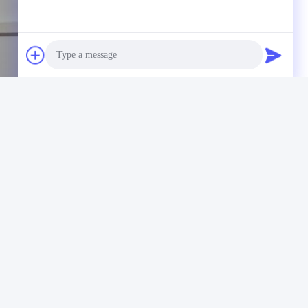
Photo
Video Call
Audio Call
er
Rubber Testing Equipments