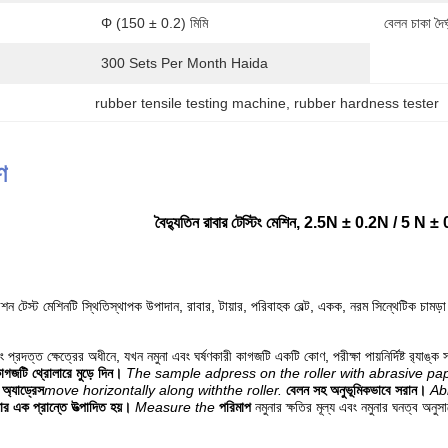
Φ (150 ± 0.2) মিমি
বেলন চাকা দৈর্ঘ
300 Sets Per Month Haida
rubber tensile testing machine
, 
rubber hardness tester
ণ
বৈদ্যুতিন রাবার টেস্টিং মেশিন, 2.5N ± 0.2N / 5 N 
ন টেস্ট মেশিনটি স্থিতিস্থাপক উপাদান, রাবার, টায়ার, পরিবাহক বেল্ট, একক, নরম সিন্থেটিক চামড়া
াপ এবং প্রদত্ত ক্ষেত্রের অধীনে, যখন নমুনা এবং ঘর্ষণকারী কাগজটি একটি কোণ, পরীক্ষা পায়
নির্দিষ্ট র‌্যা
কাগজটি থ্রোলারে মুড়ে দিন।
The sample adpress on the roller with abrasive p
অ্যাড্রেস
move horizontally along withthe roller.
বেলন সহ অনুভূমিকভাবে সরান।
Ab
নার এক প্রান্তে উত্পাদিত হয়।
Measure the
পরিমাপ
নমুনার ক্ষতির মূল্য এবং নমুনার ঘনত্ব অনু