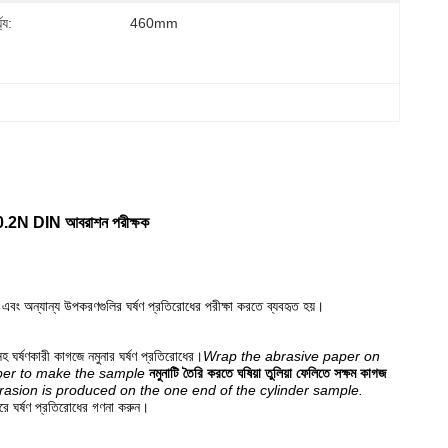
্য:
460mm
± 0.2N DIN আবরাশন পরীক্ষক
 এবং অন্যান্য উপকরণগুলির ঘর্ষণ প্রতিরোধের পরীক্ষা করতে ব্যবহৃত হয়।
ঙ্ক সহ ঘর্ষণকারী কাগজে নমুনার ঘর্ষণ প্রতিরোধের।
Wrap the abrasive paper on
aper to make the sample
নমুনাটি তৈরি করতে ঘষিয়া তুলিয়া ফেলিতে সক্ষম কাগজ
rasion is produced on the one end of the cylinder sample.
সারে ঘর্ষণ প্রতিরোধের গণনা করুন।