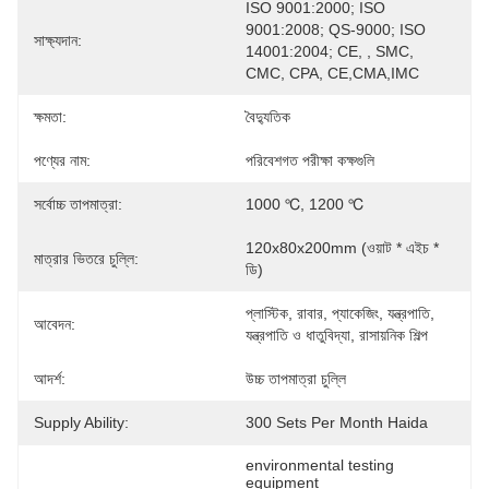
ISO 9001:2000; ISO 
9001:2008; QS-9000; ISO 
সাক্ষ্যদান:
14001:2004; CE, , SMC, 
CMC, CPA, CE,CMA,IMC
ক্ষমতা:
বৈদ্যুতিক
পণ্যের নাম:
পরিবেশগত পরীক্ষা কক্ষগুলি
সর্বোচ্চ তাপমাত্রা:
1000 ℃, 1200 ℃
120x80x200mm (ওয়াট * এইচ * 
মাত্রার ভিতরে চুল্লি:
ডি)
প্লাস্টিক, রাবার, প্যাকেজিং, যন্ত্রপাতি, 
আবেদন:
যন্ত্রপাতি ও ধাতুবিদ্যা, রাসায়নিক শিল্প
আদর্শ:
উচ্চ তাপমাত্রা চুল্লি
Supply Ability:
300 Sets Per Month Haida
environmental testing 
equipment