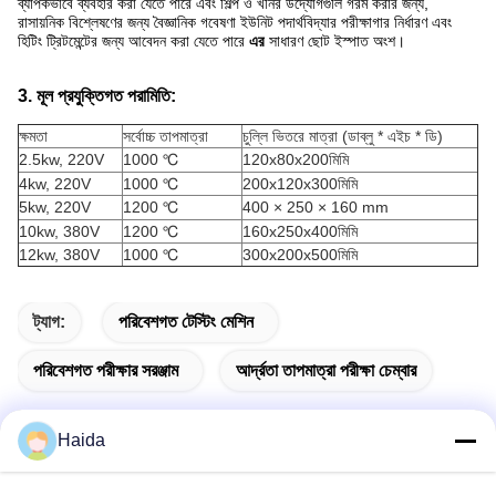
ব্যাপকভাবে ব্যবহার করা যেতে পারে এবং শিল্প ও খনির উদ্যোগগুলি গরম করার জন্য,
রাসায়নিক বিশ্লেষণের জন্য বৈজ্ঞানিক গবেষণা ইউনিট পদার্থবিদ্যার পরীক্ষাগার নির্ধারণ এবং
হিটিং ট্রিটমেন্টের জন্য আবেদন করা যেতে পারে
এর
সাধারণ ছোট ইস্পাত অংশ।
3. মূল প্রযুক্তিগত পরামিতি:
ক্ষমতা
সর্বোচ্চ তাপমাত্রা
চুল্লি ভিতরে মাত্রা (ডাব্লু * এইচ * ডি)
2.5kw, 220V
1000 ℃
120x80x200
মিমি
4kw
, 220V
1000 ℃
200x120x300
মিমি
5kw
, 220V
1200 ℃
400 × 250 × 160 mm
10kw
, 380V
1200 ℃
160x250x400
মিমি
12kw
, 380V
1000 ℃
300x200x500
মিমি
ট্যাগ:
পরিবেশগত টেস্টিং মেশিন
পরিবেশগত পরীক্ষার সরঞ্জাম
আর্দ্রতা তাপমাত্রা পরীক্ষা চেম্বার
Haida