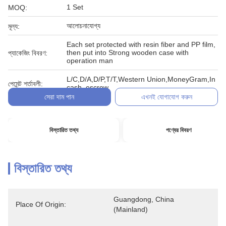
1 Set
MOQ:
আলোচনাযোগ্য
মূল্য:
Each set protected with resin fiber and PP film,
then put into Strong wooden case with
প্যাকেজিং বিবরণ:
operation man
L/C,D/A,D/P,T/T,Western Union,MoneyGram,In
পেমেন্ট শর্তাবলী:
cash, escrow
সেরা দাম পান
এখনই যোগাযোগ করুন
বিস্তারিত তথ্য
পণ্যের বিবরণ
বিস্তারিত তথ্য
Guangdong, China 
Place Of Origin:
(Mainland)