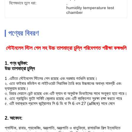
বিশেষভাবে তুলে ধরা:
, 
humidity temperature test 
chamber
পণ্যের বিবরণ
স্টেইনলেস স্টিল শেল সহ উচ্চ তাপমাত্রা চুল্লি পরিবেশগত পরীক্ষা কক্ষগুলি
1. পণ্য ভূমিকা:
উচ্চ তাপমাত্রা চুল্লি
1 .এটিতে স্টেইনলেস স্টিলের শেল রয়েছে এবং দরজায় গর্তগুলি রয়েছে।
২. এতে ফাইবার মডিউল বা লাইটওয়েট সিরামিক তৈরি করে উচ্চমানের অবাধ্য সামগ্রী এবং
ভ্যাকুয়াম রয়েছে।
৩. রিয়ার দেয়ালে ভেন্ট রয়েছে এবং এটি ফ্যান বা অনুঘটক ডিভাইসের সাথে সংযুক্ত হতে পারে।
৪. এতে গ্রাউন্ডিং ফুটো সার্কিট ব্রেকার রয়েছে এবং এটি ব্যক্তিগত সুরক্ষা রক্ষা করতে পারে
৫. এটি যথাক্রমে প্রসেস কন্ট্রোলার সি 6 ডি বা সি 6 এস 27 (alচ্ছিক) সাথে মেলে
2. আবেদন:
প্লাস্টিক, রাবার, প্যাকেজিং, যন্ত্রপাতি, যন্ত্রপাতি ও ধাতুবিদ্যা, রাসায়নিক শিল্প ইত্যাদিতে