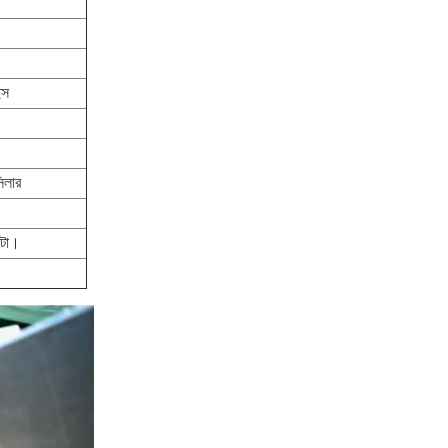
ইস
িলার
ুটো।