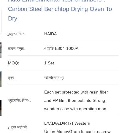
Carbon Steel Benchtop Drying Oven To
Dry
ব্র্যান্ডের নাম:
HAIDA
মডেল নম্বর:
এইচডি E804-1000A
MOQ:
1 Set
মূল্য:
আলোচনাযোগ্য
Each set protected with resin fiber
প্যাকেজিং বিবরণ:
and PP film, then put into Strong
wooden case with operation man
L/C,D/A,D/P,T/T,Western
পেমেন্ট শর্তাবলী:
Union,MoneyGram,In cash, escrow