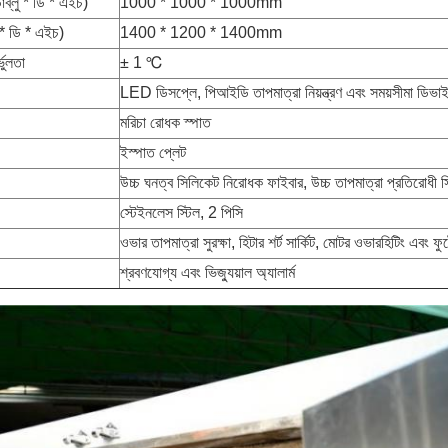
াব্লু * ডি * এইচ)
1000 * 1000 * 1000mm
ু * ডি * এইচ)
1400 * 1200 * 1400mm
্ভুলতা
± 1 ℃
LED ডিসপ্লে, পিআইডি তাপমাত্রা নিয়ন্ত্রণ এবং সময়সীমা ডিভা
মরিচা রোধক স্পাত
ইস্পাত প্লেট
উচ্চ ঘনত্ব সিলিকেট নিরোধক ফাইবার, উচ্চ তাপমাত্রা প্রতিরোধী স
স্টেইনলেস স্টিল, 2 পিসি
ওভার তাপমাত্রা সুরক্ষা, হিটার শর্ট সার্কিট, মোটর ওভারহিটিং এবং ফ
শ্রবণযোগ্য এবং ভিজ্যুয়াল অ্যালার্ম