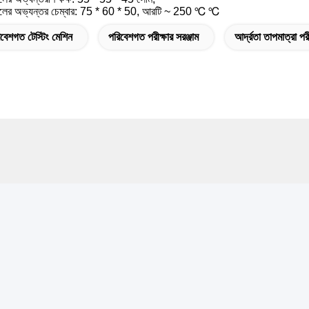
টিলের অভ্যন্তর চেম্বার: 75 * 60 * 50, আরটি ~ 250 ℃ ℃
বেশগত টেস্টিং মেশিন
পরিবেশগত পরীক্ষার সরঞ্জাম
আর্দ্রতা তাপমাত্রা পরী
যোগাযোগ
কানা
ম 105, বিল্ডিং F4, জেলা F, তিয়ানান ডিজিটাল সিটি, নানচেং জেলা, ডংগুয়ান সিটি,
য়াংডং প্রদেশ, চীন
েলিফোন
6-0769-89055588