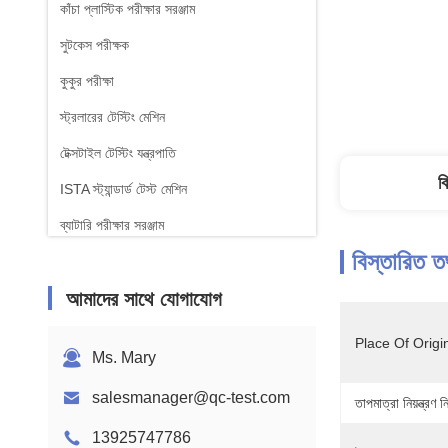
কাঁচা প্লাস্টিক পরীক্ষার সরঞ্জাম
সুটকেস পরীক্ষক
কুকুর পরীক্ষা
স্ট্রলারের টেস্টিং মেশিন
টেক্সটাইল টেস্টিং যন্ত্রপাতি
ব
ISTA স্ট্যান্ডার্ড টেস্ট মেশিন
ব্যাটারি পরীক্ষার সরঞ্জাম
বিস্তারিত ত
রাসায়নিক বিশ্লেষণ মেশিন
আমাদের সাথে যোগাযোগ
জ্বলনযোগ্যতা পরীক্ষার সরঞ্জাম
Place Of Origi
Ms. Mary
salesmanager@qc-test.com
তাপমাত্রা নিয়ন্ত্রণ নি
13925747786