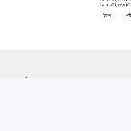
Tain স্টেইনলেস স্
ট্যাগ:
পরি
দ্রুত লিঙ্ক
দ্রুত 
বাড়ি
ঠি
রু
আমাদের সম্বন্ধে
গু
পণ্য
ট
খবর
8