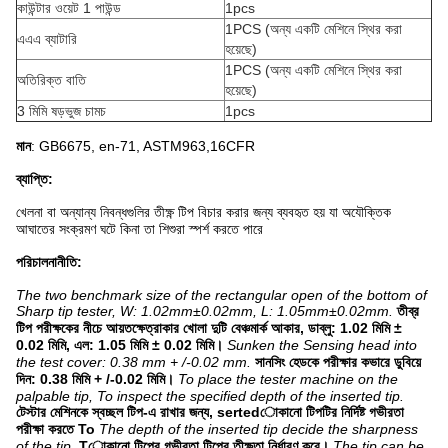
কাউন্টার ওয়েট 1 পাউন্ড
1pcs
1PCS (অন্য একটি মেশিনে স্থির করা
এএএ ব্যাটারি
হয়েছে)
1PCS (অন্য একটি মেশিনে স্থির করা
অতিরিক্ত বাতি
হয়েছে)
3 মিমি ষড়ভুজ চামচ
1pcs
মান
: GB6675, en-71, ASTM963,16CFR
ব্যাপ্তি:
খেলনা বা অন্যান্য নিবন্ধগুলির তীক্ষ্ণ টিপ বিচার করার জন্য ব্যবহৃত হয় যা অযৌক্তিক
আঘাতের সংক্রমণ ঘটে কিনা তা শিশুরা স্পর্শ করতে পারে
পরিচালনানীতি:
The two benchmark size of the rectangular open of the bottom of
Sharp tip tester, W: 1.02mm±0.02mm, L: 1.05mm±0.02mm.
তীব্র
টিপ পরীক্ষকের নীচে আয়তক্ষেত্রাকার খোলা দুটি বেঞ্চমার্ক আকার, ডাব্লু: 1.02 মিমি ±
0.02 মিমি, এল: 1.05 মিমি ± 0.02 মিমি।
Sunken the Sensing head into
the test cover: 0.38 mm + /-0.02 mm.
সানসিং হেডকে পরীক্ষার কভারে ডুবিয়ে
দিন: 0.38 মিমি + /-0.02 মিমি।
To place the tester machine on the
palpable tip, To inspect the specified depth of the inserted tip.
টেস্টার মেশিনকে স্বচ্ছল টিপ-এ রাখার জন্য, sertedোকানো টিপটির নির্দিষ্ট গভীরতা
পরীক্ষা করতে To
The depth of the inserted tip decide the sharpness
of the tip.
Tোকানো টিপের গভীরতা টিপের তীক্ষ্ণতা নির্ধারণ করে।
The tip can be