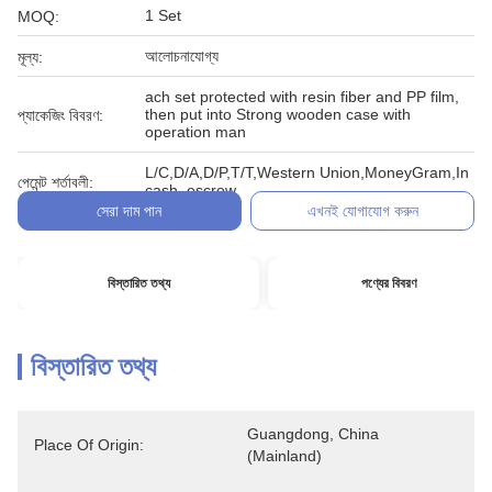
1 Set
MOQ:
আলোচনাযোগ্য
মূল্য:
ach set protected with resin fiber and PP film,
then put into Strong wooden case with
প্যাকেজিং বিবরণ:
operation man
L/C,D/A,D/P,T/T,Western Union,MoneyGram,In
পেমেন্ট শর্তাবলী:
cash, escrow
সেরা দাম পান
এখনই যোগাযোগ করুন
বিস্তারিত তথ্য
পণ্যের বিবরণ
বিস্তারিত তথ্য
Guangdong, China 
Place Of Origin:
(Mainland)