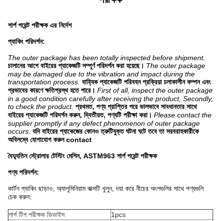
শার্প পয়েন্ট পরীক্ষক এর নির্দেশ
প্যাকিং পরিদর্শন:
The outer package has been totally inspected before shipment.
চালানের আগে বাইরের প্যাকেজটি সম্পূর্ণ পরিদর্শন করা হয়েছে।
The outer package
may be damaged due to the vibration and impact during the
transportation process.
বাহ্যিক প্যাকেজটি পরিবহন প্রক্রিয়া চলাকালীন কম্পন এবং
প্রভাবের কারণে ক্ষতিগ্রস্থ হতে পারে।
First of all, inspect the outer package
in a good condition carefully after receiving the product, Secondly,
to check the product.
প্রথমত, পণ্য প্রাপ্তির পরে ভালভাবে সাবধানতার সাথে
বাইরের প্যাকেজটি পরিদর্শন করুন, দ্বিতীয়ত, পণ্যটি পরীক্ষা করা।
Please contact the
supplier promptly if any defect phenomenon of outer package
occurs.
যদি বাইরের প্যাকেজের কোনও ত্রুটিযুক্ত ঘটনা ঘটে তবে তা সরবরাহকারীকে
অবিলম্বে যোগাযোগ করুন contact
বৈদ্যুতিন স্ট্রোলার টেস্টিং মেশিন, ASTM963 শার্প পয়েন্ট পরীক্ষক
পণ্য পরিদর্শন:
কার্টন প্যাকিং ছাড়াও, অ্যালুমিনিয়াম বাক্সটি খুলুন, দয়া করে নীচের অংশগুলির সাথে পণ্যগুলি
চেক করুন:
শার্প টিপ পরীক্ষক ডিভাইস
1pcs