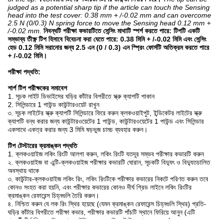
judged as a potential sharp tip if the article can touch the Sensing
head into the test cover: 0.38 mm + /-0.02 mm and can overcome
2.5 N (0/0.3) N spring force to move the Sensing head 0.12 mm +
/-0.02 mm.
নিবন্ধটি পরীক্ষা কভারটিতে সেন্সিং মাথাটি স্পর্শ করতে পারে: টিপটি একটি
সম্ভাব্য তীক্ষ্ণ টিপ হিসাবে বিবেচনা করা যেতে পারে: 0.38 মিমি + /-0.02 মিমি এবং সেন্সিং
হেড 0.12 মিমি সরানোর জন্য 2.5 এন (0 / 0.3) এন স্প্রিং ফোর্সটি অতিক্রম করতে পারে
+ /-0.02 মিমি।
পরীক্ষা পদ্ধতি:
শার্প টিপ পরীক্ষকের সমাবেশ
1. সূচক লাইট ডিভাইসের ঘড়ির কাঁটার বিপরীতে স্ক্রু ক্যাপটি পাকান
2. সিলিন্ডারে 1 পাউন্ড কাউন্টারওয়েট রাখুন
৩. সূচক লাইটের স্ক্রু ক্যাপটি সিলিন্ডারে ফিরে করুন ক্লকওয়াইপুট, ইন্ডিকেটর লাইটের স্ক্রু
ক্যাপটি বন্ধ করার জন্য কাউন্টারওয়েটের 1 পাউন্ড, কাউন্টারওয়েটের 1 পাউন্ড এবং সিলিন্ডার
একসাথে একত্র করার জন্য 3 মিমি ষড়ভুজ চামচ ব্যবহার করুন।
টিপ টেস্টারের ক্রমাঙ্কন পদ্ধতি
1. ক্লকওয়াইজ লকিং রিংটি আলগা করুন, লকিং রিংটি যতদূর সম্ভব পরীক্ষার কভারটি করুন
২. ক্লকওয়াইজ বা এন্টি-ক্লকওয়াইজ পরীক্ষার কভারটি ঘোরান, সূচকটি বিদ্যুৎ ও বিদ্যুতচালিত
অবস্থায় থাকে
৩. কাউন্টার-ক্লকওয়াইজ লকিং রিং, লকিং রিংটিকে পরীক্ষার কভারের নিকটে পরিণত করুন তবে
কোনও সংহত করা হয়নি, এবং পরীক্ষার কভারের কোনও দীর্ঘ গ্রিড লাইনে লকিং রিংটির
ক্রমাঙ্কন রেফারেন্স চিহ্নগুলি তৈরি করুন।
৪. নিশ্চিত করুন যে লক রিং স্থির হয়েছে (যেমন ক্রমাঙ্কন রেফারেন্স চিহ্নগুলি স্থির) প্রতি-
ঘড়ির কাঁটার বিপরীতে পরীক্ষা কভার, পরীক্ষার কভারটি পাঁচটি স্থানে ফিরিয়ে আনুন (এটি