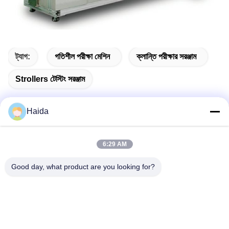
ট্যাগ:
গতিশীল পরীক্ষা মেশিন
ক্লান্তি পরীক্ষার সরঞ্জাম
Strollers টেস্টিং সরঞ্জাম
Haida
দ্রুত যোগাযোগ
6:29 AM
ঠিকানা
Good day, what product are you looking for?
রুম 105, বিল্ডিং F4, জেলা F, তিয়ানান ডিজিটাল সিটি, নানচেং জেলা, ডংগুয়ান সিটি,
গুয়াংডং প্রদেশ, চীন
টেলিফোন
86-0769-89055588