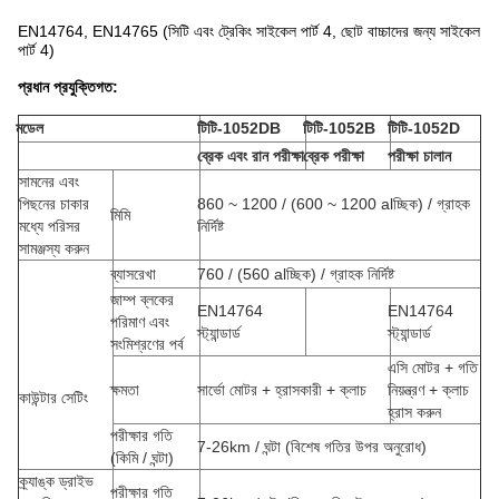
EN14764, EN14765 (সিটি এবং ট্রেকিং সাইকেল পার্ট 4, ছোট বাচ্চাদের জন্য সাইকেল
পার্ট 4)
প্রধান প্রযুক্তিগত:
মডেল
টিটি-1052DB
টিটি-1052B
টিটি-1052D
ব্রেক এবং রান পরীক্ষা
ব্রেক পরীক্ষা
পরীক্ষা চালান
সামনের এবং
পিছনের চাকার
860 ~ 1200 / (600 ~ 1200 alচ্ছিক) / গ্রাহক
মিমি
মধ্যে পরিসর
নির্দিষ্ট
সামঞ্জস্য করুন
ব্যাসরেখা
760 / (560 alচ্ছিক) / গ্রাহক নির্দিষ্ট
জাম্প ব্লকের
EN14764
EN14764
পরিমাণ এবং
স্ট্যান্ডার্ড
স্ট্যান্ডার্ড
সংমিশ্রণের পর্ব
এসি মোটর + গতি
ক্ষমতা
সার্ভো মোটর + হ্রাসকারী + ক্লাচ
নিয়ন্ত্রণ + ক্লাচ
কাউন্টার সেটিং
হ্রাস করুন
পরীক্ষার গতি
7-26km / ঘন্টা (বিশেষ গতির উপর অনুরোধ)
(কিমি / ঘন্টা)
ক্র্যাঙ্ক ড্রাইভ
পরীক্ষার গতি