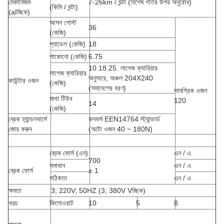
মেকানিজম
7-26km / ঘন্টা (বিশেষ গতির উপর অনুরোধ)
(কিমি / ঘন্টা)
(alচ্ছিক)
আসন পোস্ট
36
(কেজি)
প্যাডেল (কেজি)
18
পাকোনো (কেজি)
6.75
10.18.25. লাগেজ ক্যারিয়ার
লাগেজ ক্যারিয়ার
অনুসারে, অঞ্চল 204X240
কাউন্টার ওজন
(কেজি)
(সমাবেশের ধরণ)
সামগ্রিক ওজন
মাথা টিউব
120
14
(কেজি)
ব্রেক হ্যান্ডলবার্সে
কনফর্ম EEN14764 স্ট্যান্ডার্ড
জোর করুন
(অটো ওজন 40 ~ 180N)
ব্রেক ফোর্স (এন)
এন / এ
700
সমাধান
এন / এ
ব্রেক ফোর্স
± 1
সঠিকতা
এন / এ
ক্ষমতা
3; 220V; 50HZ (3; 380V Vচ্ছিক)
খরচ
কিলোওয়াট
10
5
8