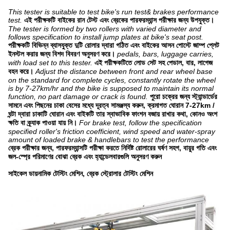
This tester is suitable to test bike's run test& brakes performance
test.
এই পরীক্ষকটি বাইকের রান টেস্ট এবং ব্রেকের পারফরম্যান্স পরীক্ষার জন্য উপযুক্ত।
The tester is formed by two rollers with varied diameter and
follows specification to install jump plates at bike's seat post.
পরীক্ষকটি বিভিন্ন ব্যাসযুক্ত দুটি রোলার দ্বারা গঠিত এবং বাইকের আসন পোস্টে জাম্প প্লেট
ইনস্টল করার জন্য বিশদ বিবরণ অনুসরণ করে।
pedals, bars, luggage carries,
with load set to this tester.
এই পরীক্ষকটিতে লোড সেট সহ পেডাল, বার, লাগেজ
বহন করে।
Adjust the distance between front and rear wheel base
on the standard for complete cycles, constantly rotate the wheel
is by 7-27km/hr and the bike is supposed to maintain its normal
function, no part damage or crack is found.
পুরো চক্রের জন্য স্ট্যান্ডার্ডের
সামনে এবং পিছনের চাকা বেসের মধ্যে দূরত্ব সামঞ্জস্য করুন, ক্রমাগত ঘোরান 7-27km /
ঘন্টা দ্বারা চাকাটি ঘোরান এবং বাইকটি তার স্বাভাবিক ফাংশন বজায় রাখার কথা, কোনও অংশ
ক্ষতি বা ক্র্যাক পাওয়া যায় নি।
For brake test, follow the specification
specified roller's friction coefficient, wind speed and water-spray
amount of loaded brake & handlebars to test the performance
ব্রেক পরীক্ষার জন্য, পারফরম্যান্সটি পরীক্ষা করতে নির্দিষ্ট রোলারের ঘর্ষণ সহগ, বায়ুর গতি এবং
জল-স্প্রে পরিমাণের বোঝা ব্রেক এবং হ্যান্ডেলবারগুলি অনুসরণ করুন
সাইকেল ডায়নামিক টেস্টিং মেশিন, ব্রেক স্ট্রোলার টেস্টিং মেশিন