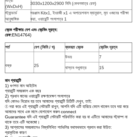
মাত্রা
3030x1200x2900 মিমি (কেবলমাত্র রেফ)
(WxDxH)
স্ট্যান্ডার্ড
সরঞ্জাম Kitx1, ইংরাজী x1 এ অপারেশনাল ম্যানুয়াল, মৃত ওজনের পরীক্ষা
আনুষাঙ্গিক
করা, ওয়ারেন্টি শংসাপত্র 1
ব্রেক পরীক্ষার বেগ এবং ব্রেকিং দূরত্ব:
রেফ:
EN14764)
শর্ত
বেগ (কিমি / ঘ)
ব্যবহৃত ব্রেক
ব্রেকিং দূরত্ব
উভয়
7
শুষ্ক
25
বাস্তব শুধুমাত্র
15
মান গ্যারান্টি
1) গুণগত মান আইটেম
গ্যারান্টি সময়কাল এক বছর
2) প্রধান মানের ওয়ারেন্টি রক্ষণাবেক্ষণ শংসাপত্র
যদি কোনও বিরোধ হয় তবে আমাদের গ্যারান্টি চিঠিটি দেখুন, তাই:
① দয়া করে এই গ্যারান্টি লেটারটি রাখুন, আপনি যদি এটি হারিয়ে ফেলে থাকেন তবে দয়া করে
আমাদের সাথে এক মাসে যোগাযোগ করুন connect
Guarantee যদি এই গ্যারান্টি লেটারটি পরিবর্তিত করা হয় বা এটিতে আমাদের স্ট্যাম্প না
থাকে তবে এটি অকেজো।
3) আশ্বাসের সময়কালেও নিম্নলিখিত শর্তগুলির যথাযথভাবে প্রদান করা উচিত:
প্রাকৃতিক কারণ