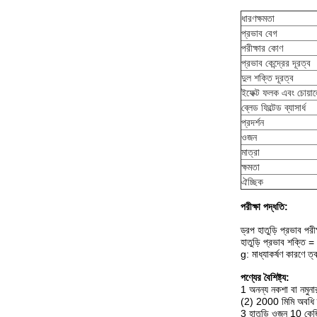
ধারণক্ষমতা
প্রভাব বেগ
পরীক্ষার কোণ
প্রভাব কেন্দ্রের দূরত্ব
দুল শক্তি দূরত্ব
ইফেক্ট ফলক এবং চোয়ালে
ব্লেড ফিল্টেড ব্যাসার্ধ
প্রদর্শন
ওজন
মাত্রা
ক্ষমতা
ঐচ্ছিক
পরীক্ষা পদ্ধতি:
ড্রপ হাতুড়ি প্রভাব পর
হাতুড়ি প্রভাব শক্তি =
g: মাধ্যাকর্ষণ কারণে 
পণ্যের বৈশিষ্ট্য:
1 অনন্য নকশা বা নমুনার 
(2) 2000 মিমি অবধি ড্
3 হাতুড়ি ওজন 10 কেজ