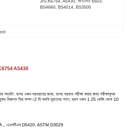
JIS-K6754, A5430, আইএসও 6603, 
BS4660, BS4514, BS3505
ment
, JIS-K6754 A5430
ষার পদ্ধতি: বলের ওজন সরবরাহের জন্য, বলের প্রভাব পরীক্ষা করার জন্য পরীক্ষামূলক
র করে নমুনার বিরুদ্ধে ফ্রি ফলস।2 মি অবধি দূরত্বের পতন, ড্রপ ওজন 1.25 কেজি থেকে 10
A ,, এএসটিএম D5420, ASTM D3029