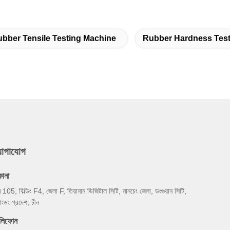
bber Tensile Testing Machine
Rubber Hardness Test
যোগাযোগ
কানা
ম 105, বিল্ডিং F4, জেলা F, তিয়ানান ডিজিটাল সিটি, নানচেং জেলা, ডংগুয়ান সিটি,
য়াংডং প্রদেশ, চীন
েলিফোন