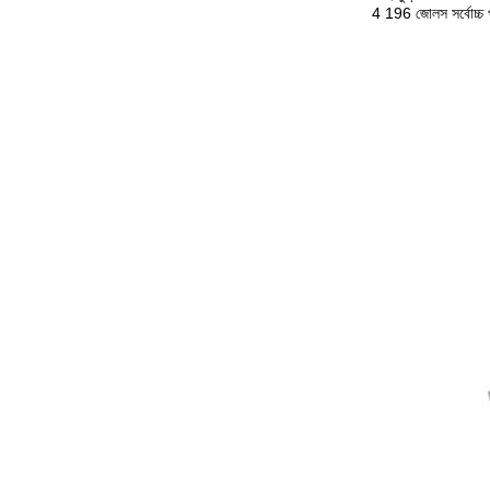
4 196 জোলস সর্বোচ্চ 