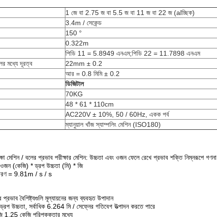
1 জে বা 2.75 জ বা 5.5 জ বা 11 জ বা 22 জ (alচ্ছিক)
3.4m / সেকেন্ড
150 °
0.322m
পিডি 11 = 5.8949 এনএম;পিডি 22 = 11.7898 এনএম
র মধ্যে দূরত্ব
22mm ± 0.2
আর = 0.8 মিমি ± 0.2
ডিজিটাল
70KG
48 * 61 * 110cm
AC220V ± 10%, 50 / 60Hz, একক পর্ব
ম্যানুয়াল খাঁজ স্যাম্পলিং মেশিন (ISO180)
ীক্ষা মেশিন / বলের প্রভাব পরীক্ষার মেশিন: উচ্চতা এবং ওজন ফেলে রেখে প্রভাব শক্তি নিম্নরূপে গণনা
 ওজন (কেজি) * ড্রপ উচ্চতা (মি) * জি
ত্বরণ = 9.81m / s / s
প্রভাব বৈশিষ্ট্যগুলি মূল্যায়নের জন্য ব্যবহৃত উপাদান
রপ উচ্চতা, সর্বাধিক 6.264 মি / সেফ্নের গতিবেগ উত্পাদন করতে পারে
ি 1.25 কেজি পরিপক্কতার মধ্যে