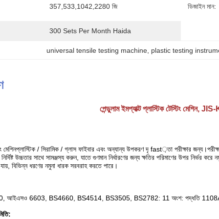
357,533,1042,2280 জি
ডিজাইন মান:
300 Sets Per Month Haida
universal tensile testing machine
, 
plastic testing instru
ণ
পেন্ডুলাম ইমপ্যাক্ট প্লাস্টিক টেস্টিং মেশিন
িং মেশিন
প্লাস্টিক / সিরামিক / গ্লাস ফাইবার এবং অন্যান্য উপকরণ দৃ fast়তা পরীক্ষার জন্য।পরীক্
ি নির্দিষ্ট উচ্চতার সাথে সামঞ্জস্য করুন, যাতে গুণমান নির্ধারণের জন্য ক্ষতির পরিমাণের উপর নির্ভ
া যায়, বিভিন্ন ধরণের নমুনা ধারক সরবরাহ করতে পারে।
0, আইএসও 6603, BS4660, BS4514, BS3505, BS2782: 11 অংশ: পদ্ধতি 1108
মিতি: