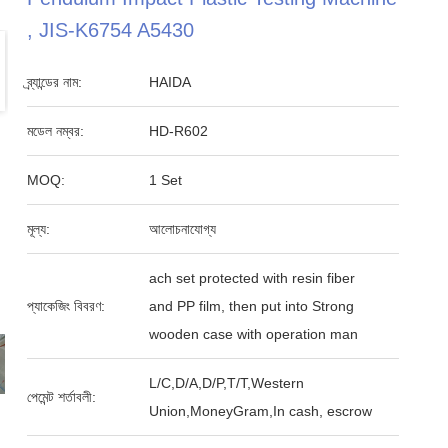
, JIS-K6754 A5430
ব্র্যান্ডের নাম:
HAIDA
মডেল নম্বর:
HD-R602
MOQ:
1 Set
মূল্য:
আলোচনাযোগ্য
ach set protected with resin fiber
প্যাকেজিং বিবরণ:
and PP film, then put into Strong
wooden case with operation man
L/C,D/A,D/P,T/T,Western
পেমেন্ট শর্তাবলী:
Union,MoneyGram,In cash, escrow