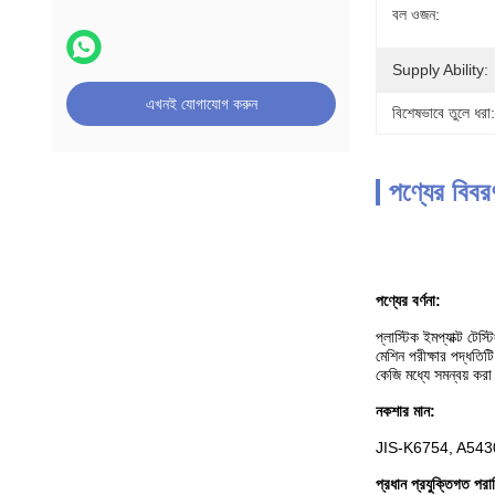
বল ওজন:
Supply Ability:
এখনই যোগাযোগ করুন
বিশেষভাবে তুলে ধরা:
পণ্যের বিবর
পণ্যের বর্ণনা:
প্লাস্টিক ইমপ্যাক্ট টেস্ট
মেশিন পরীক্ষার পদ্ধতিট
কেজি মধ্যে সমন্বয় কর
নকশার মান:
JIS-K6754, A543
প্রধান প্রযুক্তিগত পরা