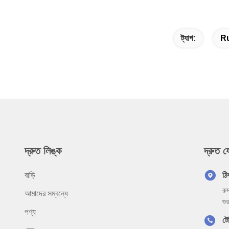
ট্যাগ:
Ru
দ্রুত লিঙ্ক
দ্রুত 
বাড়ি
ঠি
রু
আমাদের সম্বন্ধে
গু
পণ্য
ট